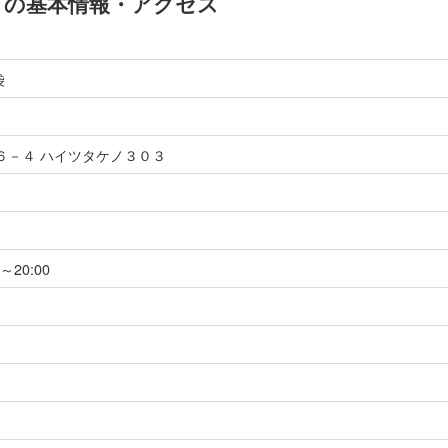
池袋"」の基本情報・アクセス
袋
６－４ ハイツタケノ３０３
～20:00