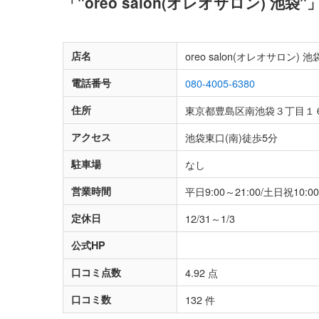
「"oreo salon(オレオサロン) 
店名
oreo salon(オレオサロン) 池
電話番号
080-4005-6380
住所
東京都豊島区南池袋３丁目１
アクセス
池袋東口(南)徒歩5分
駐車場
なし
営業時間
平日9:00～21:00/土日祝10:00
定休日
12/31～1/3
公式HP
口コミ点数
4.92 点
口コミ数
132 件