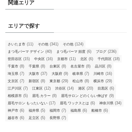
関連エリア
エリアで探す
(11)
(341)
(124)
さいたま市
その他
その他
(40)
(6)
(236)
まつ毛パーマ デザイン
まつ毛パーマ 頻度
ブログ
(15)
(16)
(11)
(6)
(18)
世田谷区
中央区
京都市
北区
千代田区
(8)
(8)
(8)
(8)
(8)
千葉市
千葉県
台東区
名古屋市
品川区
(7)
(37)
(9)
(7)
(16)
埼玉県
大阪市
大阪府
岐阜県
川崎市
(7)
(8)
(29)
(8)
(29)
文京区
新宿区
東京都
松山市
横浜市
(7)
(12)
(14)
(20)
(6)
江戸川区
江東区
渋谷区
港区
目黒区
(5)
(8)
(9)
相模原市
眉毛 カラー
眉毛サロン どのくらい伸ばす
(17)
(6)
(34)
眉毛サロン もったいない
眉毛 ワックスとは
神奈川県
(6)
(5)
(7)
(6)
(6)
神戸市
福井県
福岡市
福島県
船橋市
(6)
(5)
(7)
越谷市
足立区
長野県