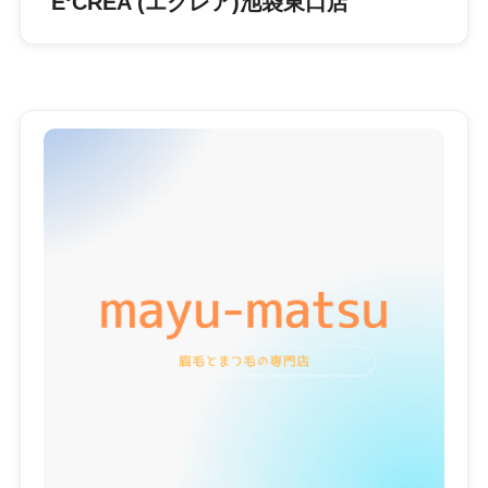
E‘CREA (エクレア)池袋東口店