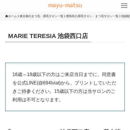
ホーム
東京都のまつ毛・眉毛サロン一覧
豊島区の眉毛サロン・まつ毛サロン一覧
池袋駅
MARIE TERESIA 池袋西口店
16歳～18歳以下の方はご来店当日までに、同意書
を公式LINE(@694lviat)から、プリントしていただ
きご持参ください。15歳以下の方は当サロンのご
利用は不可となります。