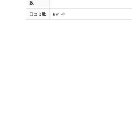
数
口コミ数
691 件