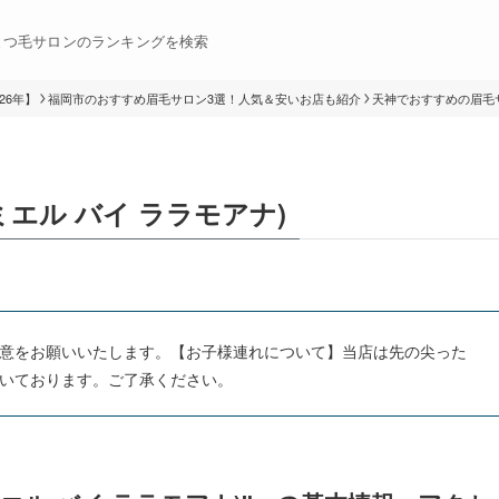
まつ毛サロンのランキングを検索
26年】
福岡市のおすすめ眉毛サロン3選！人気＆安いお店も紹介
天神でおすすめの眉毛サ
名店(ミエル バイ ララモアナ)
意をお願いいたします。【お子様連れについて】当店は先の尖った
いております。ご了承ください。