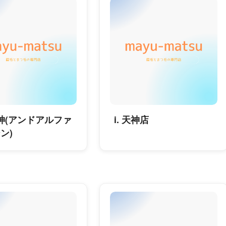
神(アンドアルファ
i. 天神店
ン)