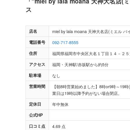
「"miel by lala moana 天
ス
店名
miel by lala moana 天神大名店(ミエル 
電話番号
092-717-8555
住所
福岡県福岡市中央区大名１丁目１４－２５
アクセス
福岡・天神駅/赤坂駅から約5分
駐車場
なし
営業時間
【朝8時営業始めました】8時or9時～19時(
業日は19時以降予約がない場合閉店。
定休日
年中無休
公式HP
口コミ点
4.69 点