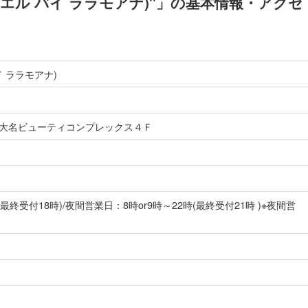
神大名店(ミエル バイ ララモアナ)"」の基本情報・アクセ
バイ ララモアナ)
大名ビューティコンプレックス４Ｆ
最終受付18時)/夜間営業日：8時or9時～22時(最終受付21時 )※夜間営