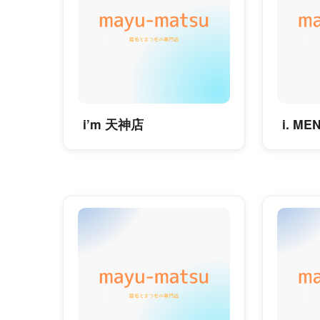
i’m 天神店
i. M