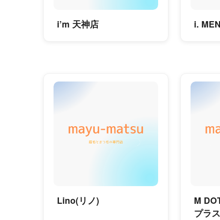
i’m 天神店
i. M
Lino(リノ)
M D
プラス