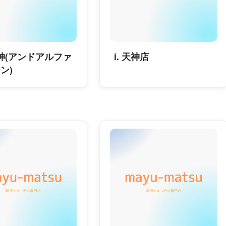
神(アンドアルファ
i. 天神店
ン)