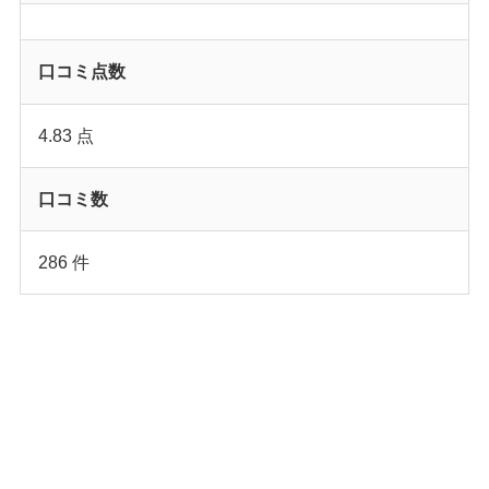
口コミ点数
4.83 点
口コミ数
286 件