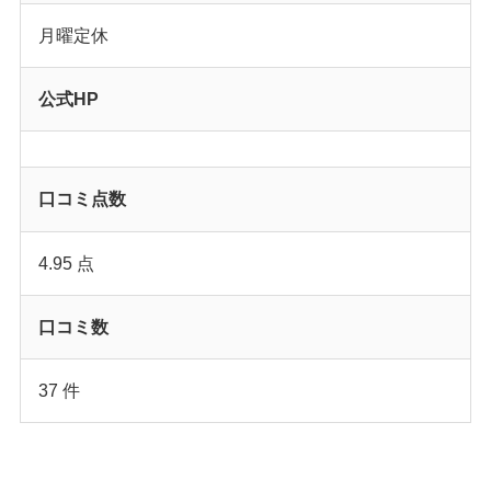
月曜定休
公式HP
口コミ点数
4.95 点
口コミ数
37 件