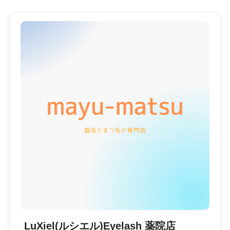
LuXiel(ルシエル)Eyelash 薬院店