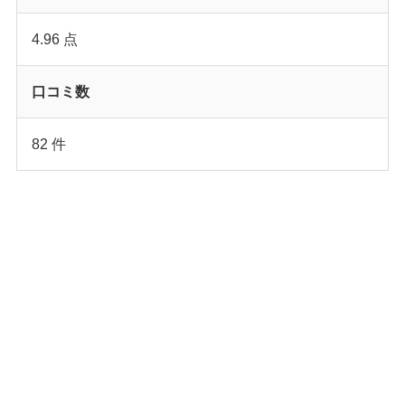
4.96 点
口コミ数
82 件