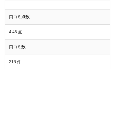
口コミ点数
4.46 点
口コミ数
216 件