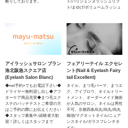
断りしております。
ト/パリジェンヌラッシュリフ
ト/まゆげ/ボリュームラッシュ
アイラッシュサロン ブラン
フェアリーテイル エクセレ
洛北阪急スクエア店
ント(Nail & Eyelash Fairy
(Eyelash Salon Blanc)
tail Excellent)
◆net予約×でもお電話下さい◆
ネイル、まつ毛パーマ、まつエ
ドライヤー無料貸し出し◆アフ
ク、アイブロウ、オイルトリー
ターケア商品充実◆まつ毛エク
トメント、オーダーメイド施術
ステのパッチテストご希望の方
が人気のサロン。ネイルは男性
はご予約の際にお伝えください
不可。京都四条烏丸/烏丸/烏丸
◆スタッフ募集中♪経験者大歓
御池/マグネットネイル/ニュア
迎！詳しくはスタッフまで
ンスネイル/ガラスフレンチネ
イル