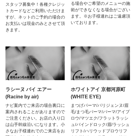
る場合やご希望のメニューの施
スタッフ募集中！各種クレジッ
術ができなくなる場合がござい
トカードなどご利用いただけま
ます。※お子様連れはご遠慮頂
すが、ネットのご予約の場合の
いております。
お支払いは現金のみとさせて頂
きます。
ラシーヌ バイ エアー
ホワイトアイ 京都河原町
(Racine by air)
(WHITE EYE)
ナビ案内でご来店の場合裏口に
まつげパーマ/パリジェンヌ/眉
案内されることがありますので
毛/まつ毛パーマ/パーマ/アイブ
ご注意ください。お店の入り口
ロウ/マツエク/フラットラッシ
は山手幹線沿いになります。小
ュ/バインドロック/眉/ラッシュ
さなお子様連れでのご来店をお
リフト/ハリウッドブロウリフ