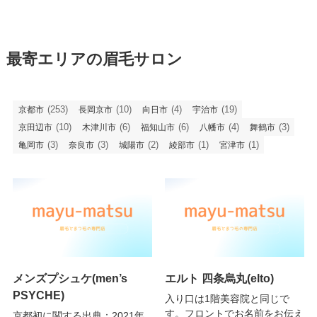
最寄エリアの眉毛サロン
(253)
(10)
(4)
(19)
京都市
長岡京市
向日市
宇治市
(10)
(6)
(6)
(4)
(3)
京田辺市
木津川市
福知山市
八幡市
舞鶴市
(3)
(3)
(2)
(1)
(1)
亀岡市
奈良市
城陽市
綾部市
宮津市
メンズプシュケ(men’s
エルト 四条烏丸(elto)
PSYCHE)
入り口は1階美容院と同じで
す。フロントでお名前をお伝え
京都初に関する出典：2021年