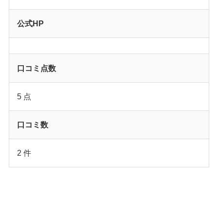
公式HP
口コミ点数
5 点
口コミ数
2 件