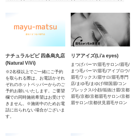
ナチュラルビビ 四条烏丸店
リアアイズ(Li’a eyes)
(Natural ViVi)
まつげパーマ/眉毛サロン/眉毛/
まつ毛パーマ/眉毛/アイブロウ/
※2名様以上でご一緒にご予約
眉毛ワックス/眉サロ/眉毛専門
を取られる際は、お電話かそれ
店/まゆ毛/まゆげ/韓国眉/コン
ぞれのホットペッパーからのご
プレックス/小顔/垢抜け眉/京都
予約お願いいたします。ご要望
眉毛/京都/京都眉毛サロン/京都
欄での同時施術希望はお受けで
眉サロン/京都伏見眉毛サロン
きません。※施術中のためお電
話に出られない場合がございま
す。