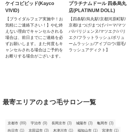
ケイコビビッド(Kayco
プラチナムドール 四条烏丸
VIVID)
店(PLATINUM DOLL)
【ブライダルフェア実施中！お
【四条駅/烏丸駅/京都河原町駅/
気軽にご連絡下さい！】やむ終
京都/まつげ/まつげパーマ/マツ
えない理由でキャンセルされる
パ/パリジェンヌ/マツエク/パリ
場合は、前日までにご連絡を必
エク/フラットラッシュ/ボリュ
ずお願いします。また何度もキ
ームラッシュ/アイブロウ/眉毛/
ャンセルされる場合はご予約を
ラッシュアディクト】
お断りする場合がございます。
最寄エリアのまつ毛サロン一覧
(89)
(9)
(3)
(3)
(3)
京都市
宇治市
長岡京市
城陽市
亀岡市
(1)
(3)
(1)
(1)
(1)
向日市
京田辺市
木津川市
福知山市
宮津市