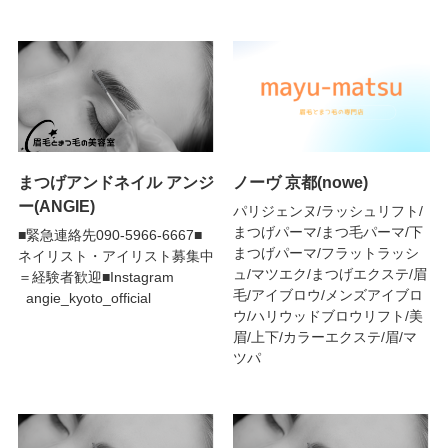
まつげアンドネイル アンジ
ノーヴ 京都(nowe)
ー(ANGIE)
パリジェンヌ/ラッシュリフト/
まつげパーマ/まつ毛パーマ/下
■緊急連絡先090-5966-6667■
まつげパーマ/フラットラッシ
ネイリスト・アイリスト募集中
ュ/マツエク/まつげエクステ/眉
＝経験者歓迎■Instagram
毛/アイブロウ/メンズアイブロ
angie_kyoto_official
ウ/ハリウッドブロウリフト/美
眉/上下/カラーエクステ/眉/マ
ツパ