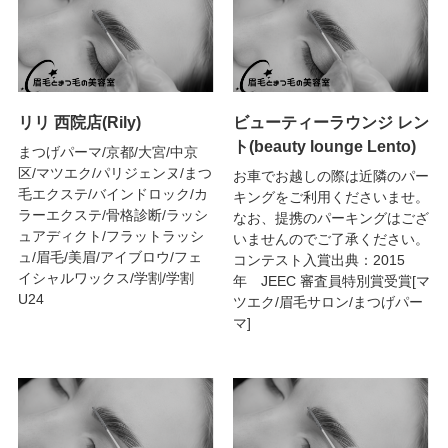
リリ 西院店(Rily)
ビューティーラウンジ レン
ト(beauty lounge Lento)
まつげパーマ/京都/大宮/中京
区/マツエク/パリジェンヌ/まつ
お車でお越しの際は近隣のパー
毛エクステ/バインドロック/カ
キングをご利用くださいませ。
ラーエクステ/骨格診断/ラッシ
なお、提携のパーキングはござ
ュアディクト/フラットラッシ
いませんのでご了承ください。
ュ/眉毛/美眉/アイブロウ/フェ
コンテスト入賞出典：2015
イシャルワックス/学割/学割
年 JEEC 審査員特別賞受賞[マ
U24
ツエク/眉毛サロン/まつげパー
マ]