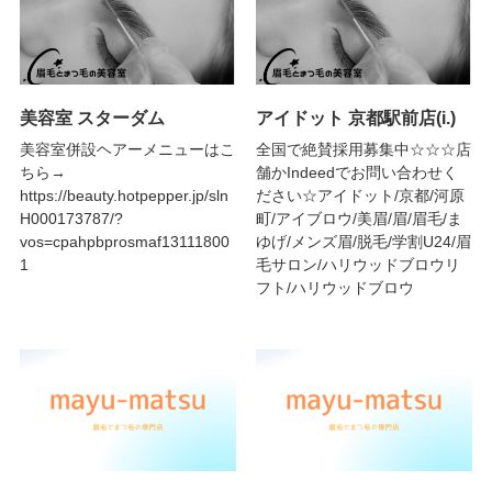
美容室 スターダム
アイドット 京都駅前店(i.)
美容室併設ヘアーメニューはこ
全国で絶賛採用募集中☆☆☆店
ちら→
舗かIndeedでお問い合わせく
https://beauty.hotpepper.jp/sln
ださい☆アイドット/京都/河原
H000173787/?
町/アイブロウ/美眉/眉/眉毛/ま
vos=cpahpbprosmaf13111800
ゆげ/メンズ眉/脱毛/学割U24/眉
1
毛サロン/ハリウッドブロウリ
フト/ハリウッドブロウ