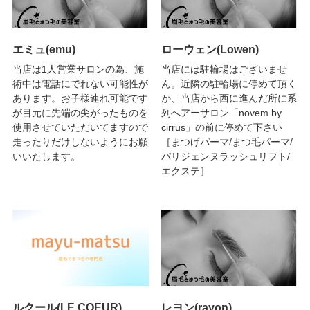
エミュ(emu)
ローウェン(Lowen)
当店は1人営業サロンの為、施
当店には駐輪場はございませ
術中は電話にでれない可能性が
ん。近隣の駐輪場に停めて頂く
あります。お子様連れ可能です
か、当店から西に進んだ所に系
が目元に先端の尖がったものを
列へアーサロン「novem by
使用させていただいてますので
cirrus」の前に停めて下さい
走ったりだけしないようにお願
［まつげパーマ/まつ毛パーマ/
いいたします。
パリジェンヌラッシュリフト/
エクステ］
ルクール(LE COEUR)
レヨン(rayon)