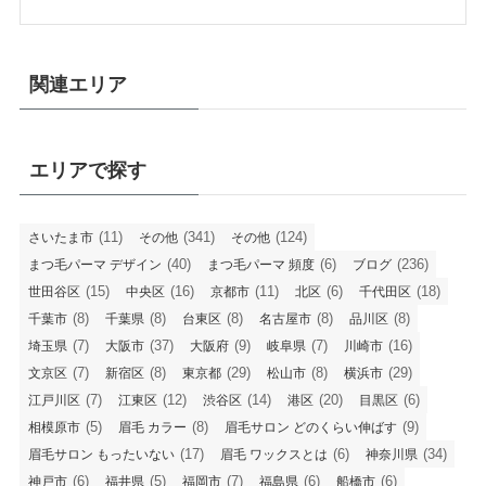
関連エリア
エリアで探す
(11)
(341)
(124)
さいたま市
その他
その他
(40)
(6)
(236)
まつ毛パーマ デザイン
まつ毛パーマ 頻度
ブログ
(15)
(16)
(11)
(6)
(18)
世田谷区
中央区
京都市
北区
千代田区
(8)
(8)
(8)
(8)
(8)
千葉市
千葉県
台東区
名古屋市
品川区
(7)
(37)
(9)
(7)
(16)
埼玉県
大阪市
大阪府
岐阜県
川崎市
(7)
(8)
(29)
(8)
(29)
文京区
新宿区
東京都
松山市
横浜市
(7)
(12)
(14)
(20)
(6)
江戸川区
江東区
渋谷区
港区
目黒区
(5)
(8)
(9)
相模原市
眉毛 カラー
眉毛サロン どのくらい伸ばす
(17)
(6)
(34)
眉毛サロン もったいない
眉毛 ワックスとは
神奈川県
(6)
(5)
(7)
(6)
(6)
神戸市
福井県
福岡市
福島県
船橋市