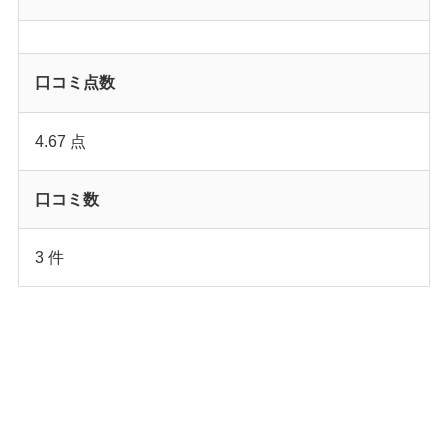
口コミ点数
4.67 点
口コミ数
3 件