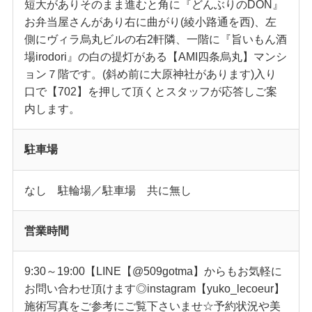
短大がありそのまま進むと角に『どんぶりのDON』
お弁当屋さんがあり右に曲がり(綾小路通を西)、左
側にヴィラ烏丸ビルの右2軒隣、一階に『旨いもん酒
場irodori』の白の提灯がある【AMI四条烏丸】マンシ
ョン７階です。(斜め前に大原神社があります)入り
口で【702】を押して頂くとスタッフが応答しご案
内します。
駐車場
なし 駐輪場／駐車場 共に無し
営業時間
9:30～19:00【LINE【@509gotma】からもお気軽に
お問い合わせ頂けます◎instagram【yuko_lecoeur】
施術写真をご参考にご覧下さいませ☆予約状況や美