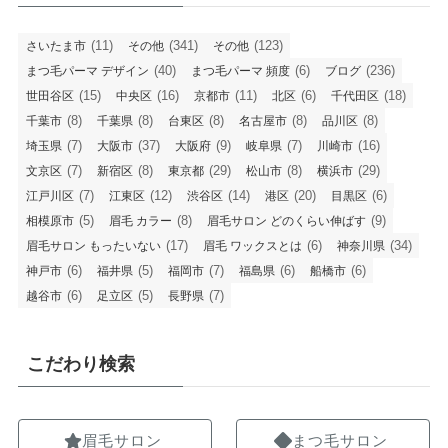
(11)
(341)
(123)
さいたま市
その他
その他
(40)
(6)
(236)
まつ毛パーマ デザイン
まつ毛パーマ 頻度
ブログ
(15)
(16)
(11)
(6)
(18)
世田谷区
中央区
京都市
北区
千代田区
(8)
(8)
(8)
(8)
(8)
千葉市
千葉県
台東区
名古屋市
品川区
(7)
(37)
(9)
(7)
(16)
埼玉県
大阪市
大阪府
岐阜県
川崎市
(7)
(8)
(29)
(8)
(29)
文京区
新宿区
東京都
松山市
横浜市
(7)
(12)
(14)
(20)
(6)
江戸川区
江東区
渋谷区
港区
目黒区
(5)
(8)
(9)
相模原市
眉毛 カラー
眉毛サロン どのくらい伸ばす
(17)
(6)
(34)
眉毛サロン もったいない
眉毛 ワックスとは
神奈川県
(6)
(5)
(7)
(6)
(6)
神戸市
福井県
福岡市
福島県
船橋市
(6)
(5)
(7)
越谷市
足立区
長野県
こだわり検索
眉毛サロン
まつ毛サロン