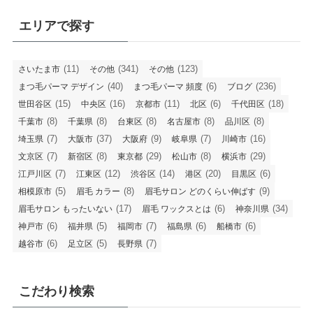
エリアで探す
(11)
(341)
(123)
さいたま市
その他
その他
(40)
(6)
(236)
まつ毛パーマ デザイン
まつ毛パーマ 頻度
ブログ
(15)
(16)
(11)
(6)
(18)
世田谷区
中央区
京都市
北区
千代田区
(8)
(8)
(8)
(8)
(8)
千葉市
千葉県
台東区
名古屋市
品川区
(7)
(37)
(9)
(7)
(16)
埼玉県
大阪市
大阪府
岐阜県
川崎市
(7)
(8)
(29)
(8)
(29)
文京区
新宿区
東京都
松山市
横浜市
(7)
(12)
(14)
(20)
(6)
江戸川区
江東区
渋谷区
港区
目黒区
(5)
(8)
(9)
相模原市
眉毛 カラー
眉毛サロン どのくらい伸ばす
(17)
(6)
(34)
眉毛サロン もったいない
眉毛 ワックスとは
神奈川県
(6)
(5)
(7)
(6)
(6)
神戸市
福井県
福岡市
福島県
船橋市
(6)
(5)
(7)
越谷市
足立区
長野県
こだわり検索