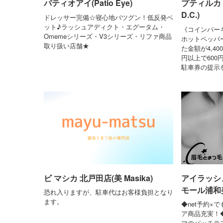
パティオアイ(Patio Eye)
プティルカ 
D.C.)
ドレッサー完備☆寝心地バツグン！低反発ベ
ット♪ラッシュアディクト・エグータム・
《コインパー
Omemeシリーズ・V3シリーズ・リファ商品
ホットペッパ
取り扱い店舗★
た金額が4,40
円以上で60
駐車券の提示
ビ マシカ 北戸田店(美 Masika)
アイラッシ
モール浦和美
恐れ入りますが、駐車代はお客様負担となり
ます。
◆net予約×
ア商品充実！
マのパッチテ