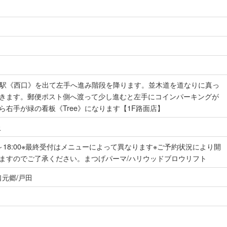
川口駅《西口》を出て左手へ進み階段を降ります。並木道を道なりに真っ
きます。郵便ポスト側へ渡って少し進むと左手にコインパーキングが
右手が緑の看板《Tree》になります【1F路面店】
止
:00～18:00※最終受付はメニューによって異なります※ご予約状況により開
ますのでご了承ください。まつげパーマ/ハリウッドブロウリフト
口元郷/戸田