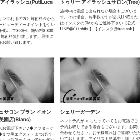
アイラッシュ(PutiLuca
トゥリー アイラッシュサロン(Tree)
施術中は電話に出られない場合もございま
す。その場合、お手数ですが公式LINEまた
キング利用の方》施術料金から
はインスタのDMからご連絡下さい【公式
ービューティーポイントを引い
LINE@011ohibu】【インスタ@treelash】
0円以上で300円、施術料8,800
0円施術料負担致します。最後に
をお願い致します。
ュサロン ブラン イオン
シェリーガーデン
園店(Blanc)
ネット予約が × になっていてもお電話でご
予約お取りできる場合もございます。お問
でもお電話下さい♪◆アフターケ
合わせください。お子様連れはご遠慮いた
◆まつ毛エクステ・まつげパー
いております。アイリスト急募中！詳しい
ストご希望の方はご予約の際に