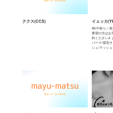
ククス(CCS)
イェッカ(YE
Wi-Fi有り
希望の方はお電話
約ください♪ 
パーマ/眉毛サ
シュ/ラッシ