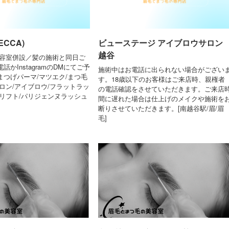
CCA)
ビューステージ アイブロウサロン
越谷
／美容室併設／髪の施術と同日ご
かInstagramのDMにてご予
施術中はお電話に出られない場合がござい
まつげパーマ/マツエク/まつ毛
す。18歳以下のお客様はご来店時、親権者
ロン/アイブロウ/フラットラッ
の電話確認をさせていただきます。ご来店
ュリフト/パリジェンヌラッシュ
間に遅れた場合は仕上げのメイクや施術を
断りさせていただきます。[南越谷駅/眉/眉
毛]