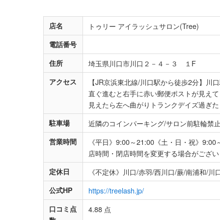
店名
トゥリー アイラッシュサロン(Tree)
電話番号
住所
埼玉県川口市川口２－４－３ １F
アクセス
【JR京浜東北線/川口駅から徒歩2分】
直ぐ進むと右手に赤い郵便ポストが見えて
見えたら左へ曲がりトランクデイズ過ぎたら
駐車場
近隣のコインパーキング/サロン前駐輪禁
営業時間
《平日》9:00～21:00《土・日・祝》9
店時間・閉店時間を変更する場合がござい
定休日
《不定休》川口/赤羽/西川口/蕨/南浦和/川
公式HP
https://treelash.jp/
口コミ点
4.88 点