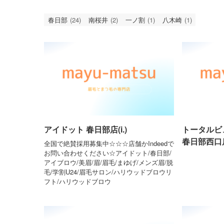
春日部
(24)
南桜井
(2)
一ノ割
(1)
八木崎
(1)
アイドット 春日部店(i.)
トータルビ
春日部西口店
全国で絶賛採用募集中☆☆☆店舗かIndeedで
お問い合わせください☆アイドット/春日部/
アイブロウ/美眉/眉/眉毛/まゆげ/メンズ眉/脱
毛/学割U24/眉毛サロン/ハリウッドブロウリ
フト/ハリウッドブロウ