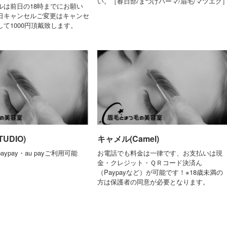
い。［春日部/まつげパーマ/眉毛/マツエク
ルは前日の18時までにお願い
日キャンセルご変更はキャンセ
て1000円頂戴致します。
UDIO)
キャメル(Camel)
ypay・au payご利用可能
お電話でも料金は一律です、お支払いは現
金・クレジット・ＱＲコード決済ん
（Paypayなど）が可能です！※18歳未満の
方は保護者の同意が必要となります。