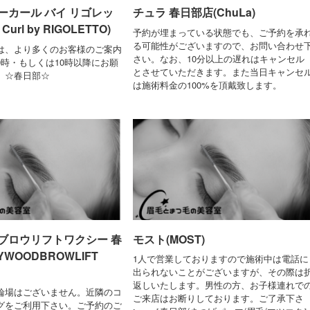
ーカール バイ リゴレッ
チュラ 春日部店(ChuLa)
 Curl by RIGOLETTO)
予約が埋まっている状態でも、ご予約を承
る可能性がございますので、お問い合わせ
は、より多くのお客様のご案内
さい。なお、10分以上の遅れはキャンセル
9時・もしくは10時以降にお願
とさせていただきます。また当日キャンセ
。☆春日部☆
は施術料金の100%を頂戴致します。
ブロウリフトワクシー 春
モスト(MOST)
YWOODBROWLIFT
1人で営業しておりますので施術中は電話に
出られないことがございますが、その際は
返しいたします。男性の方、お子様連れで
輪場はございません。近隣のコ
ご来店はお断りしております。ご了承下さ
グをご利用下さい。ご予約のご