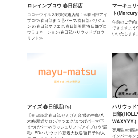
ロレインブロウ 春日部店
マーキュリ
ト(Mercury
コロナウイルス対策実施店舗！≪春日部アイ
ブロウ/春日部まつ毛パーマ/春日部パリジェ
午前のご予約
ンヌ/春日部マツエク/春日部美眉/春日部ブロ
できますよう
ウラミネーション/春日部ハリウッドブロウ
いいたします
リフト≫
アイズ 春日部店(I's)
ハリウッド
日部(HOLL
【春日部/北春日部/せんげん台/藤の牛島/八
WAXYYY.)
木崎/駅近サロン/マツエク/まつげパーマ/下
まつげパーマ/ラッシュリフト/アイブロウ/眉
専用駐車場駐
毛/LED/ハリウッド/新規大歓迎/当日予約/人
インパーキン