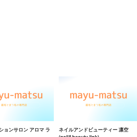
ションサロン アロマ ラ
ネイルアンドビューティー 凛空
(nail&beauty link)