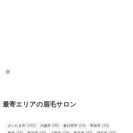
Instagram
最寄エリアの眉毛サロン
(182)
(38)
(24)
(19)
さいたま市
川越市
春日部市
草加市
(15)
(23)
(18)
(37)
(42)
蕨市
熊谷市
上尾市
所沢市
越谷市