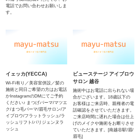
電話でお問い合わせお願いしま
す。
イェッカ(YECCA)
ビューステージ アイブロウ
サロン 越谷
Wi-Fi有り／美容室併設／髪の
施術と同日ご希望の方はお電話
施術中はお電話に出られない場
かInstagramのDMにてご予約
合がございます。18歳以下の
ください♪ まつげパーマ/マツエ
お客様はご来店時、親権者の電
ク/まつ毛パーマ/眉毛サロン/ア
話確認をさせていただきます。
イブロウ/フラットラッシュ/ラ
ご来店時間に遅れた場合は仕上
ッシュリフト/パリジェンヌラ
げのメイクや施術をお断りさせ
ッシュ
ていただきます。[南越谷駅/眉/
眉毛]