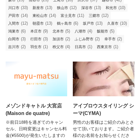
(33)
(13)
(12)
(13)
(10)
川口市
新座市
狭山市
深谷市
和光市
(14)
(14)
(11)
(12)
戸田市
東松山市
富士見市
三郷市
(12)
(13)
(6)
(13)
(10)
入間市
朝霞市
鶴ヶ島市
坂戸市
久喜市
(6)
(9)
(5)
(4)
(5)
鴻巣市
本庄市
北本市
八潮市
飯能市
(3)
(3)
(2)
(2)
(2)
白岡市
行田市
加須市
ふじみ野市
幸手市
(2)
(1)
(4)
(1)
(1)
吉川市
羽生市
秩父市
日高市
西東京市
メゾンドキャトル 大宮店
アイブロウスタイリング シ
(Maison de quatre)
ーマ(CYMA)
※前日18時を過ぎてのキャン
男性のお客様はご紹介のみとさ
セル、日時変更はキャンセル料
せて頂いております。ご紹介者
金(¥5500)が発生いたしますの
様のお名前をお知らせくださ