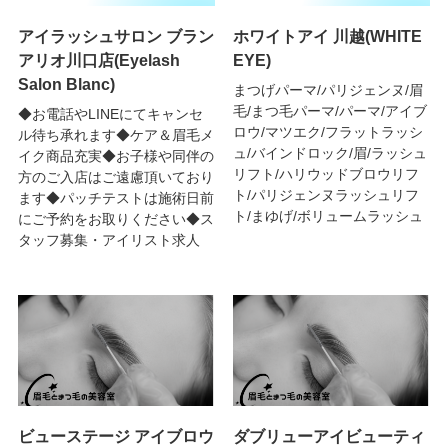
アイラッシュサロン ブラン
ホワイトアイ 川越(WHITE
アリオ川口店(Eyelash
EYE)
Salon Blanc)
まつげパーマ/パリジェンヌ/眉
毛/まつ毛パーマ/パーマ/アイブ
◆お電話やLINEにてキャンセ
ロウ/マツエク/フラットラッシ
ル待ち承れます◆ケア＆眉毛メ
ュ/バインドロック/眉/ラッシュ
イク商品充実◆お子様や同伴の
リフト/ハリウッドブロウリフ
方のご入店はご遠慮頂いており
ト/パリジェンヌラッシュリフ
ます◆パッチテストは施術日前
ト/まゆげ/ボリュームラッシュ
にご予約をお取りください◆ス
タッフ募集・アイリスト求人
ビューステージ アイブロウ
ダブリューアイビューティ