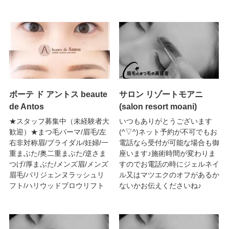
ボーテ ド アントス beaute
サロン リゾートモアニ
de Antos
(salon resort moani)
★スタッフ募集中（未経験者大
いつもありがとうございます
歓迎）★まつ毛パーマ/眉毛/左
(^▽^)ネット予約が不可でもお
右非対称眉/ブライダル/妊婦/一
電話なら受付が可能な場合も御
重まぶた/奥二重まぶた/逆さま
座います♪施術時間が変わりま
つげ/厚まぶた/メンズ眉/メンズ
すのでお電話の時にジェルネイ
眉毛/パリジェンヌラッシュリ
ル又はマツエクのオフがあるか
フト/ハリウッドブロウリフト
ないかお伝えくださいね♪