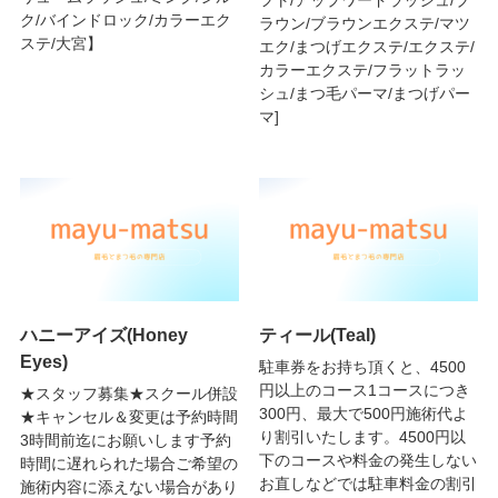
ク/バインドロック/カラーエク
ラウン/ブラウンエクステ/マツ
ステ/大宮】
エク/まつげエクステ/エクステ/
カラーエクステ/フラットラッ
シュ/まつ毛パーマ/まつげパー
マ]
ハニーアイズ(Honey
ティール(Teal)
Eyes)
駐車券をお持ち頂くと、4500
円以上のコース1コースにつき
★スタッフ募集★スクール併設
300円、最大で500円施術代よ
★キャンセル＆変更は予約時間
り割引いたします。4500円以
3時間前迄にお願いします予約
下のコースや料金の発生しない
時間に遅れられた場合ご希望の
お直しなどでは駐車料金の割引
施術内容に添えない場合があり