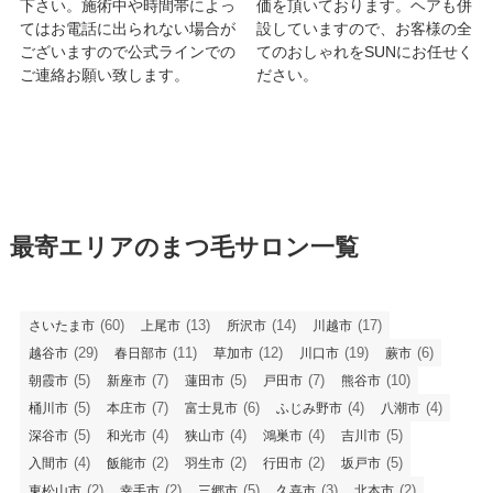
下さい。施術中や時間帯によっ
価を頂いております。ヘアも併
てはお電話に出られない場合が
設していますので、お客様の全
ございますので公式ラインでの
てのおしゃれをSUNにお任せく
ご連絡お願い致します。
ださい。
最寄エリアのまつ毛サロン一覧
(60)
(13)
(14)
(17)
さいたま市
上尾市
所沢市
川越市
(29)
(11)
(12)
(19)
(6)
越谷市
春日部市
草加市
川口市
蕨市
(5)
(7)
(5)
(7)
(10)
朝霞市
新座市
蓮田市
戸田市
熊谷市
(5)
(7)
(6)
(4)
(4)
桶川市
本庄市
富士見市
ふじみ野市
八潮市
(5)
(4)
(4)
(4)
(5)
深谷市
和光市
狭山市
鴻巣市
吉川市
(4)
(2)
(2)
(2)
(5)
入間市
飯能市
羽生市
行田市
坂戸市
(2)
(2)
(5)
(3)
(2)
東松山市
幸手市
三郷市
久喜市
北本市