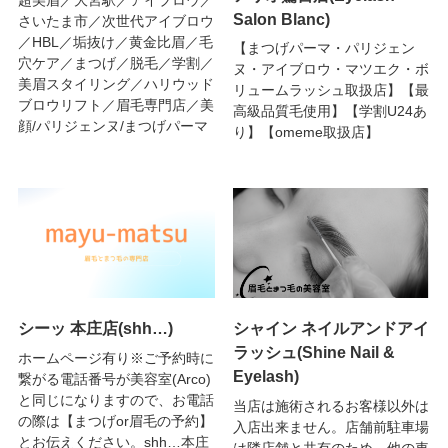
Salon Blanc)
さいたま市／次世代アイブロウ
／HBL／垢抜け／黄金比眉／毛
【まつげパーマ・パリジェン
穴ケア／まつげ／脱毛／学割／
ヌ・アイブロウ・マツエク・ボ
美眉スタイリング／ハリウッド
リュームラッシュ取扱店】【最
ブロウリフト／眉毛専門店／美
高級品質毛使用】【学割U24あ
顔/パリジェンヌ/まつげパーマ
り】【omeme取扱店】
シーッ 本庄店(shh…)
シャイン ネイルアンドアイ
ラッシュ(Shine Nail &
ホームページ有り※ご予約時に
Eyelash)
繋がる電話番号が美容室(Arco)
と同じになりますので、お電話
当店は施術されるお客様以外は
の際は【まつげor眉毛の予約】
入店出来ません。店舗前駐車場
とお伝えください。shh…本庄
は隣店舗と共有のため、他の車