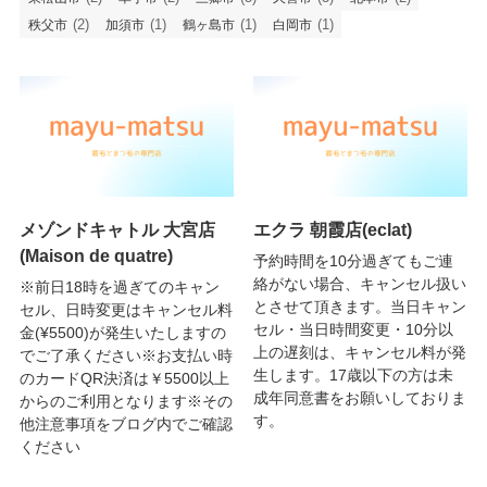
(2)
(1)
(1)
(1)
秩父市
加須市
鶴ヶ島市
白岡市
メゾンドキャトル 大宮店
エクラ 朝霞店(eclat)
(Maison de quatre)
予約時間を10分過ぎてもご連
絡がない場合、キャンセル扱い
※前日18時を過ぎてのキャン
とさせて頂きます。当日キャン
セル、日時変更はキャンセル料
セル・当日時間変更・10分以
金(¥5500)が発生いたしますの
上の遅刻は、キャンセル料が発
でご了承ください※お支払い時
生します。17歳以下の方は未
のカードQR決済は￥5500以上
成年同意書をお願いしておりま
からのご利用となります※その
す。
他注意事項をブログ内でご確認
ください