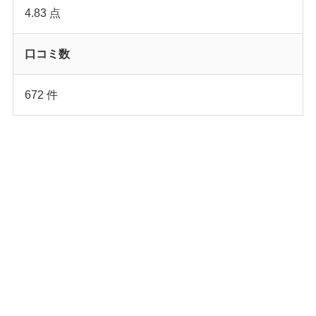
4.83 点
口コミ数
672 件