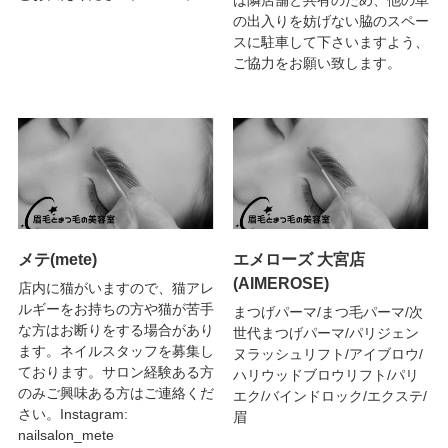
の出入りを妨げない脇のスペー
スに駐車して下さいますよう、
ご協力をお願い致します。
メテ(mete)
エメローズ 大宮店
(AIMEROSE)
店内に猫がいますので、猫アレ
ルギーをお持ちの方や猫が苦手
まつげパーマ/まつ毛パーマ/次
な方はお断りをする場合があり
世代まつげパーマ/パリジェン
ます。ネイルスタッフを募集し
ヌラッシュリフト/アイブロウ/
ております。サロン経験ある方
ハリウッドブロウリフト/パリ
のみご興味ある方はご連絡くだ
エク/バインドロック/エクステ/
さい。Instagram:
眉
nailsalon_mete