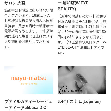
サロン 大宮
ー 浦和店(W EYE
BEAUTY)
施術中はお電話に出られない場
合がございます。18歳以下の
【お車でお越しの方へ】浦和駅
お客様は親権者記入済みの同意
付近の駐車場をご利用頂き、駐
書持参、又は来店時の親権者の
車券をご来店時にお渡し頂けれ
電話確認を致します。ご来店時
ば、30分の施術毎に会計時150
間に遅れた場合は仕上げのメイ
円のお値引きをさせて頂きま
クや施術をお断りしておりま
す。【埼玉浦和駅東口スグ W
す。
EYE BEAUTY 浦和店】アイブ
ロウ
プティルカディーシービュ
ルピナス 川口(Lupinus)
ーティー(PutiLuca D.C.