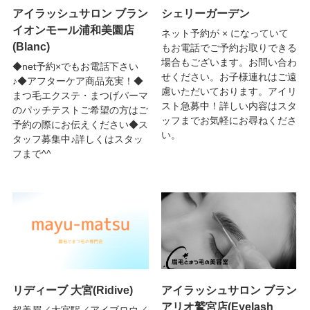
アイラッシュサロン ブラン
シェリーガーデン
イオンモール浦和美園店
ネット予約が × になっていて
(Blanc)
もお電話でご予約お取りできる
場合もございます。お問い合わ
◆net予約×でもお電話下さい
せください。お子様連れはご遠
♪◆アフターケア商品充実！◆
慮いただいております。アイリ
まつ毛エクステ・まつげパーマ
スト急募中！詳しい内容はスタ
のパッチテストご希望の方はご
ッフまでお気軽にお尋ねくださ
予約の際にお伝えください◆ス
い。
タッフ募集中♪詳しくはスタッ
フまで^^
リディーブ 大宮(Ridive)
アイラッシュサロン ブラン
アリオ鷲宮店(Eyelash
超美眉／大宮駅／アイブロウ／