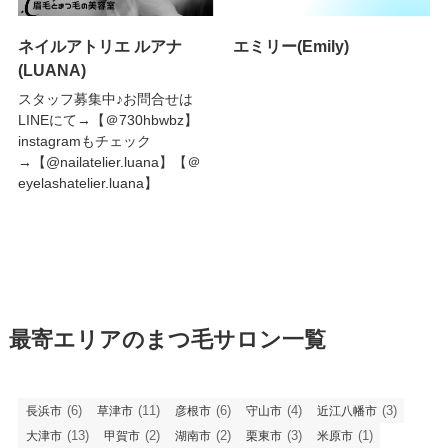
ネイルアトリエ ルアナ
エミリー(Emily)
(LUANA)
スタッフ募集中♪お問合せは
LINEにて→【＠730hbwbz】
instagramもチェック
→【@nailatelier.luana】【＠
eyelashatelier.luana】
最寄エリアのまつ毛サロン一覧
(6)
(11)
(6)
(4)
(3)
長浜市
草津市
彦根市
守山市
近江八幡市
(13)
(2)
(2)
(3)
(1)
大津市
甲賀市
湖南市
栗東市
米原市