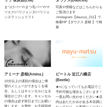
まつげパーマ/まつ毛パーマ/マ
写真や情報などはこちらからも
ツエク/パリジェンヌ/パリジェ
ご覧頂けます
ンヌラッシュリフト
♪Instagram【daucus_211】で
検索HP【ダウクス 彦根 】で検
索
アミーナ 彦根(Amina.)
ビートル 近江八幡店
(Beetle)
10分以上の遅刻の場合はご希
望のメニューができなくる場
★×になっていてもお電話でご
合、もしくはキャンセルになる
予約可能な場合もございます！
場合がございます。キャンセル
一度お問い合わせください★店
の場合は必ず前日までにお願い
内はあたたかみがある木目調に
致します。※男性、お子様同伴
なっており、お客様にくつろい