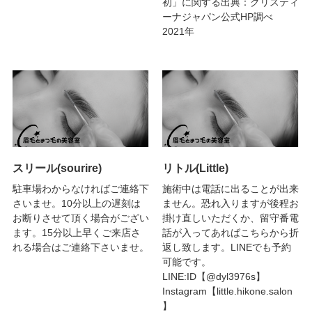
初」に関する出典：クリスティ
ーナジャパン公式HP調べ
2021年
スリール(sourire)
リトル(Little)
駐車場わからなければご連絡下
施術中は電話に出ることが出来
さいませ。10分以上の遅刻は
ません。恐れ入りますが後程お
お断りさせて頂く場合がござい
掛け直しいただくか、留守番電
ます。15分以上早くご来店さ
話が入ってあればこちらから折
れる場合はご連絡下さいませ。
返し致します。LINEでも予約
可能です。
LINE:ID【@dyl3976s】
Instagram【little.hikone.salon
】