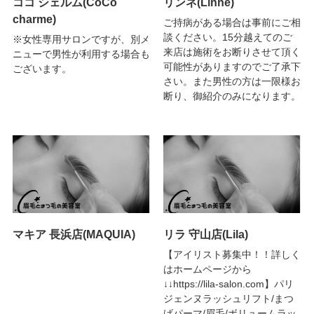
ココ シェルム(CoCo
リンネ(Linne)
charme)
ご持病がある場合は事前にご相
談ください。15分越えてのご
※女性専用サロンですが、別メ
来店は施術をお断りさせて頂く
ニューで男性が利用する場合も
可能性がありますのでご了承下
ございます。
さい。また男性の方は一限様お
断り、御紹介のみになります。
マキア 長浜店(MAQUIA)
リラ 守山店(Lila)
【アイリスト募集中！！詳しく
はホームページから
↓↓https://lila-salon.com】パリ
ジェンヌラッシュリフト/まつ
げパーマ/眉毛/ボリュームラッ