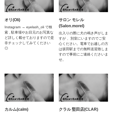
オリ(Oli)
サロン モレル
(Salon.morel)
Instagram → eyelash_oli で検
索 , 駐車場やお目元のお写真な
出入りの際に犬の鳴き声がしま
ど詳しく載せておりますので是
すが 、別室にいますのでご安
非チェックしてみてください
心ください。電車でお越しの方
◎
は坂田駅までの無料送迎致しま
すので事前にご連絡くださいま
せ。
カルム(calm)
クラル 堅田店(CLAR)