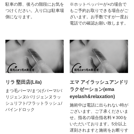
駐車の際、後ろの階段にお気を
※ホットペッパーが×の場合で
つけください。入り口は駐車場
もご予約お取りできる場合がご
側になります。
ざいます。お手数ですが一度お
電話での確認お願い致します。
リラ 堅田店(Lila)
エマ アイラッシュアンドリ
ラクゼーション(ema
まつ毛パーマ/まつげパーマ/パ
eyelash&relaxation)
リジェンヌ/パリジェンヌラッ
シュリフト/フラットラッシュ/
施術中は電話に出られない時が
バインドロック
ございます、ご了承くださいま
せ。指名の場合指名料￥300を
いただいております。5分以上
遅刻されますと施術をお断りす