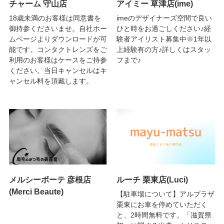
チャーム 守山店
アイミー 草津店(ime)
18歳未満のお客様は同意書を
imeのデザイナーズ空間で良い
御持参くださいませ。自社ホー
ひと時をお過ごしください♪経
ムページよりダウンロードが可
験者アイリスト募集中※1年以
能です。コンタクトレンズをご
上経験有の方♪詳しくはスタッ
利用のお客様はケースをご持参
フまで♪
ください。当日キャンセルはキ
ャンセル料を頂戴します。
メルシーボーテ 彦根店
ルーチ 栗東店(Luci)
(Merci Beaute)
【駐車場について】アルプラザ
栗東にお車を停めていただく
と、2時間無料です。「滋賀県