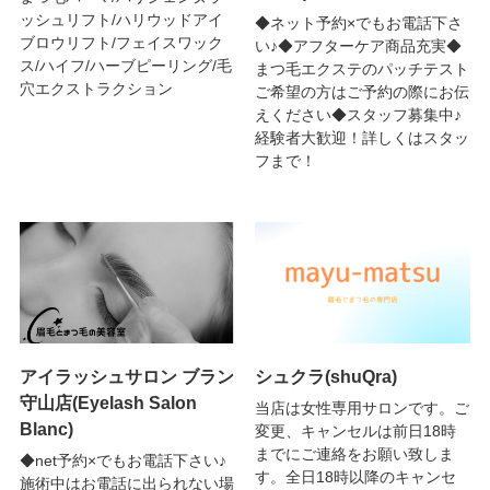
ッシュリフト/ハリウッドアイ
◆ネット予約×でもお電話下さ
ブロウリフト/フェイスワック
い♪◆アフターケア商品充実◆
ス/ハイフ/ハーブピーリング/毛
まつ毛エクステのパッチテスト
穴エクストラクション
ご希望の方はご予約の際にお伝
えください◆スタッフ募集中♪
経験者大歓迎！詳しくはスタッ
フまで！
アイラッシュサロン ブラン
シュクラ(shuQra)
守山店(Eyelash Salon
当店は女性専用サロンです。ご
Blanc)
変更、キャンセルは前日18時
までにご連絡をお願い致しま
◆net予約×でもお電話下さい♪
す。全日18時以降のキャンセ
施術中はお電話に出られない場