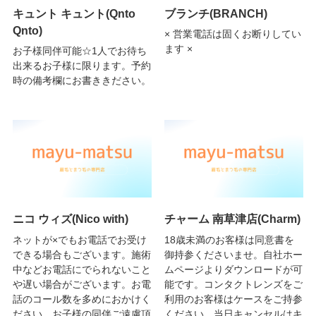
キュント キュント(Qnto
ブランチ(BRANCH)
Qnto)
× 営業電話は固くお断りしてい
ます ×
お子様同伴可能☆1人でお待ち
出来るお子様に限ります。予約
時の備考欄にお書ききださい。
ニコ ウィズ(Nico with)
チャーム 南草津店(Charm)
ネットが×でもお電話でお受け
18歳未満のお客様は同意書を
できる場合もございます。施術
御持参くださいませ。自社ホー
中などお電話にでられないこと
ムページよりダウンロードが可
や遅い場合がございます。お電
能です。コンタクトレンズをご
話のコール数を多めにおかけく
利用のお客様はケースをご持参
ださい。お子様の同伴ご遠慮頂
ください。当日キャンセルはキ