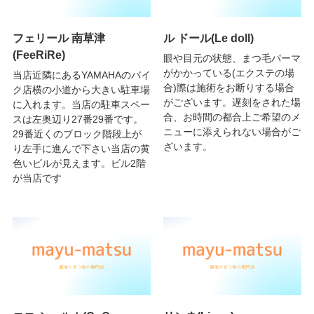
フェリール 南草津
ル ドール(Le doll)
(FeeRiRe)
眼や目元の状態、まつ毛パーマ
がかかっている(エクステの場
当店近隣にあるYAMAHAのバイ
合)際は施術をお断りする場合
ク店横の小道から大きい駐車場
がございます。遅刻をされた場
に入れます。当店の駐車スペー
合、お時間の都合上ご希望のメ
スは左奥辺り27番29番です。
ニューに添えられない場合がご
29番近くのブロック階段上が
ざいます。
り左手に進んで下さい当店の黄
色いビルが見えます。ビル2階
が当店です