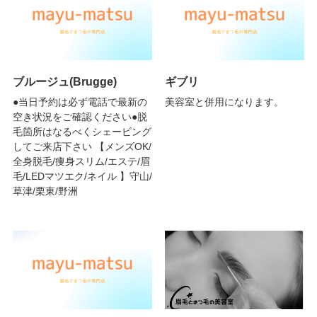
ブルージュ(Brugge)
ギブリ
●当日予約は必ず電話で最新の
美容室と併用になります。
空き状況をご確認ください●脱
毛箇所はなるべくシェービング
してご来店下さい 【メンズOK/
全身脱毛/痩身スリム/エステ/眉
毛/LEDマツエク/ネイル 】守山/
草津/栗東/野洲