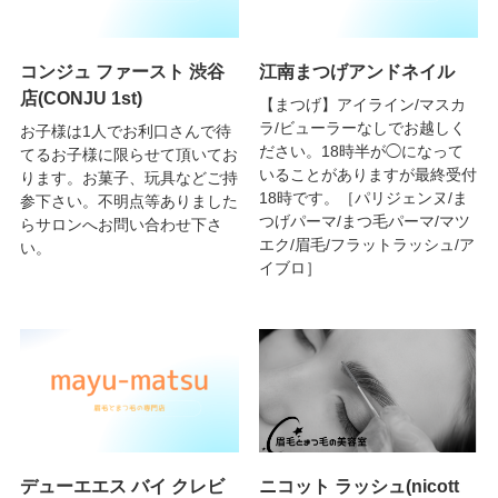
コンジュ ファースト 渋谷
江南まつげアンドネイル
店(CONJU 1st)
【まつげ】アイライン/マスカ
ラ/ビューラーなしでお越しく
お子様は1人でお利口さんで待
ださい。18時半が◯になって
てるお子様に限らせて頂いてお
いることがありますが最終受付
ります。お菓子、玩具などご持
18時です。［パリジェンヌ/ま
参下さい。不明点等ありました
つげパーマ/まつ毛パーマ/マツ
らサロンへお問い合わせ下さ
エク/眉毛/フラットラッシュ/ア
い。
イブロ］
デューエエス バイ クレビ
ニコット ラッシュ(nicott