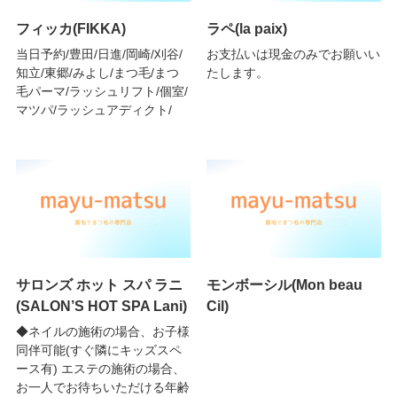
フィッカ(FIKKA)
ラペ(la paix)
当日予約/豊田/日進/岡崎/刈谷/
お支払いは現金のみでお願いい
知立/東郷/みよし/まつ毛/まつ
たします。
毛パーマ/ラッシュリフト/個室/
マツパ/ラッシュアディクト/
サロンズ ホット スパ ラニ
モンボーシル(Mon beau
(SALON’S HOT SPA Lani)
Cil)
◆ネイルの施術の場合、お子様
同伴可能(すぐ隣にキッズスペ
ース有) エステの施術の場合、
お一人でお待ちいただける年齢