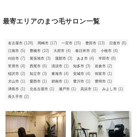
最寄エリアのまつ毛サロン一覧
(128)
(17)
(15)
(13)
(6)
名古屋市
岡崎市
一宮市
豊田市
日進市
(5)
(10)
(4)
(8)
(4)
江南市
豊橋市
大府市
春日井市
小牧市
(7)
(3)
(3)
(4)
(8)
刈谷市
尾張旭市
蒲郡市
あま市
半田市
(4)
(6)
(1)
(3)
(2)
常滑市
西尾市
清須市
知多市
岩倉市
(2)
(3)
(4)
(4)
(1)
稲沢市
知立市
東海市
安城市
弥富市
(1)
(1)
(1)
(1)
(1)
犬山市
愛西市
碧南市
豊川市
豊明市
(1)
(1)
(1)
(1)
(1)
津島市
北名古屋市
瀬戸市
高浜市
みよし市
(2)
長久手市