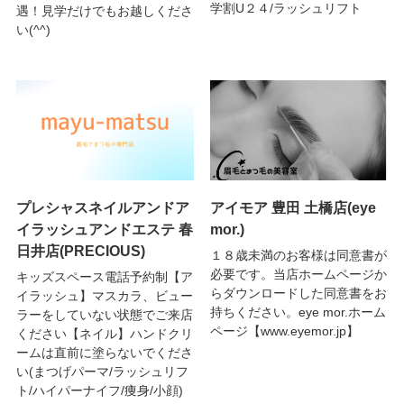
学割U２４/ラッシュリフト
遇！見学だけでもお越しくださ
い(^^)
プレシャスネイルアンドア
アイモア 豊田 土橋店(eye
イラッシュアンドエステ 春
mor.)
日井店(PRECIOUS)
１８歳未満のお客様は同意書が
必要です。当店ホームページか
キッズスペース電話予約制【ア
らダウンロードした同意書をお
イラッシュ】マスカラ、ビュー
持ちください。eye mor.ホーム
ラーをしていない状態でご来店
ページ【www.eyemor.jp】
ください【ネイル】ハンドクリ
ームは直前に塗らないでくださ
い(まつげパーマ/ラッシュリフ
ト/ハイパーナイフ/痩身/小顔)