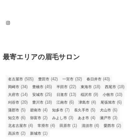
Instagram
最寄エリアの眉毛サロン
(505)
(42)
(32)
(43)
名古屋市
豊田市
一宮市
春日井市
(34)
(45)
(22)
(18)
(18)
岡崎市
豊橋市
半田市
東海市
西尾市
(14)
(25)
(13)
(9)
(10)
大府市
安城市
日進市
稲沢市
小牧市
(20)
(18)
(6)
(4)
(6)
刈谷市
豊川市
江南市
津島市
尾張旭市
(5)
(4)
(7)
(5)
(6)
蒲郡市
碧南市
知多市
長久手市
犬山市
(6)
(2)
(3)
(4)
(3)
知立市
弥富市
みよし市
あま市
瀬戸市
(4)
(4)
(1)
(4)
(2)
北名古屋市
常滑市
田原市
清須市
愛西市
(2)
(1)
高浜市
新城市