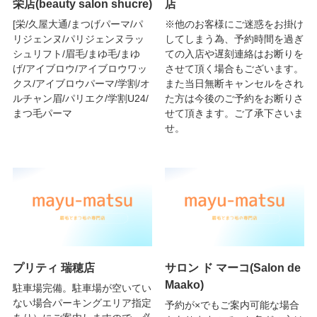
栄店(beauty salon shucre)
店
[栄/久屋大通/まつげパーマ/パ
※他のお客様にご迷惑をお掛け
リジェンヌ/パリジェンヌラッ
してしまう為、予約時間を過ぎ
シュリフト/眉毛/まゆ毛/まゆ
ての入店や遅刻連絡はお断りを
げ/アイブロウ/アイブロウワッ
させて頂く場合もございます。
クス/アイブロウパーマ/学割/オ
また当日無断キャンセルをされ
ルチャン眉/パリエク/学割U24/
た方は今後のご予約をお断りさ
まつ毛パーマ
せて頂きます。ご了承下さいま
せ。
プリティ 瑞穂店
サロン ド マーコ(Salon de
Maako)
駐車場完備。駐車場が空いてい
ない場合パーキングエリア指定
予約が×でもご案内可能な場合