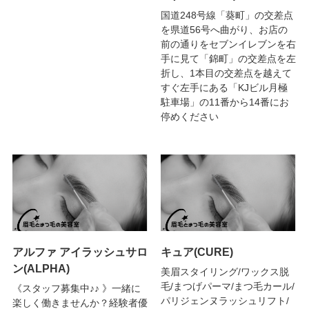
国道248号線「葵町」の交差点
を県道56号へ曲がり、お店の
前の通りをセブンイレブンを右
手に見て「錦町」の交差点を左
折し、1本目の交差点を越えて
すぐ左手にある「KJビル月極
駐車場」の11番から14番にお
停めください
アルファ アイラッシュサロ
キュア(CURE)
ン(ALPHA)
美眉スタイリング/ワックス脱
毛/まつげパーマ/まつ毛カール/
《スタッフ募集中♪♪ 》一緒に
パリジェンヌラッシュリフト/
楽しく働きませんか？経験者優