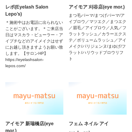
レポ(Eyelash Salon
アイモア 刈谷店(eye mor.)
Lepo’s)
まつ毛パーマ/まつげパーマ/ア
イブロウ／マツエク／まつエク
＊施術中はお電話に出られない
／眉毛／アイブロウ／人気／フ
ことがございます。＊ご来店当
ラットラッシュ／カラーエクス
日はマスカラ・ビューラー・ア
テ／ボリュームラッシュ／アイ
イプチなどのアイメイクはせず
メイク/パリジェンヌ/まゆげ/フ
にお越し頂きますようお願い致
ラット/ハリウッドブロウリフ
します。【サロンHP】
ト
https://eyelashsalon-
lepos.com/
アイモア 新瑞橋店(eye
フェム ネイル アイ
mor.)