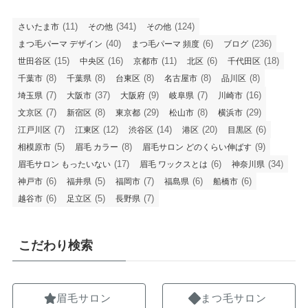
(11)
(341)
(124)
さいたま市
その他
その他
(40)
(6)
(236)
まつ毛パーマ デザイン
まつ毛パーマ 頻度
ブログ
(15)
(16)
(11)
(6)
(18)
世田谷区
中央区
京都市
北区
千代田区
(8)
(8)
(8)
(8)
(8)
千葉市
千葉県
台東区
名古屋市
品川区
(7)
(37)
(9)
(7)
(16)
埼玉県
大阪市
大阪府
岐阜県
川崎市
(7)
(8)
(29)
(8)
(29)
文京区
新宿区
東京都
松山市
横浜市
(7)
(12)
(14)
(20)
(6)
江戸川区
江東区
渋谷区
港区
目黒区
(5)
(8)
(9)
相模原市
眉毛 カラー
眉毛サロン どのくらい伸ばす
(17)
(6)
(34)
眉毛サロン もったいない
眉毛 ワックスとは
神奈川県
(6)
(5)
(7)
(6)
(6)
神戸市
福井県
福岡市
福島県
船橋市
(6)
(5)
(7)
越谷市
足立区
長野県
こだわり検索
眉毛サロン
まつ毛サロン