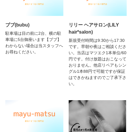
ブブ(bubu)
リリー ヘアサロン(LILY
hair*salon)
駐車場は目の前に2台、横の駐
車場に5台御座います【ブブ】
新規受付時間は9:30から17:30
わからない場合は当スタッフへ
です。早朝や夜はご相談くださ
お尋ねください。
い。当店はマツエク1本単位/60
円です。付け放題はおこなって
おりません。他店リペアもシン
グル1本88円で可能ですが保証
はできかねますのでご了承下さ
い。