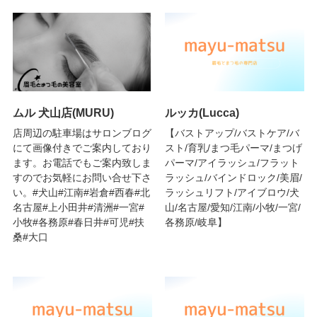
ムル 犬山店(MURU)
ルッカ(Lucca)
店周辺の駐車場はサロンブログ
【バストアップ/バストケア/バ
にて画像付きでご案内しており
スト/育乳/まつ毛パーマ/まつげ
ます。お電話でもご案内致しま
パーマ/アイラッシュ/フラット
すのでお気軽にお問い合せ下さ
ラッシュ/バインドロック/美眉/
い。#犬山#江南#岩倉#西春#北
ラッシュリフト/アイブロウ/犬
名古屋#上小田井#清洲#一宮#
山/名古屋/愛知/江南/小牧/一宮/
小牧#各務原#春日井#可児#扶
各務原/岐阜】
桑#大口