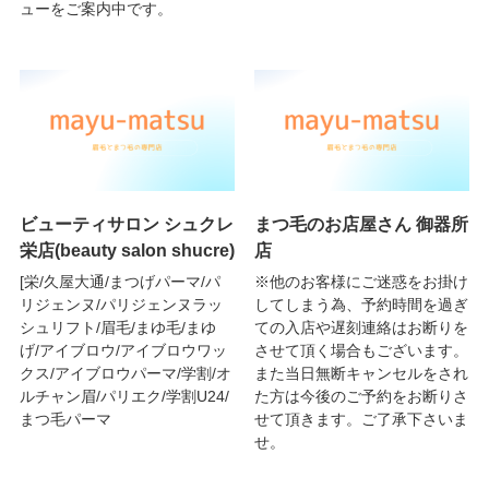
ューをご案内中です。
ビューティサロン シュクレ
まつ毛のお店屋さん 御器所
栄店(beauty salon shucre)
店
[栄/久屋大通/まつげパーマ/パ
※他のお客様にご迷惑をお掛け
リジェンヌ/パリジェンヌラッ
してしまう為、予約時間を過ぎ
シュリフト/眉毛/まゆ毛/まゆ
ての入店や遅刻連絡はお断りを
げ/アイブロウ/アイブロウワッ
させて頂く場合もございます。
クス/アイブロウパーマ/学割/オ
また当日無断キャンセルをされ
ルチャン眉/パリエク/学割U24/
た方は今後のご予約をお断りさ
まつ毛パーマ
せて頂きます。ご了承下さいま
せ。