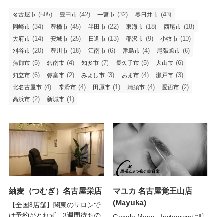
(505)
(42)
(32)
(43)
名古屋市
豊田市
一宮市
春日井市
(34)
(45)
(22)
(18)
(18)
岡崎市
豊橋市
半田市
東海市
西尾市
(14)
(25)
(13)
(9)
(10)
大府市
安城市
日進市
稲沢市
小牧市
(20)
(18)
(6)
(4)
(6)
刈谷市
豊川市
江南市
津島市
尾張旭市
(5)
(4)
(7)
(5)
(6)
蒲郡市
碧南市
知多市
長久手市
犬山市
(6)
(2)
(3)
(4)
(3)
知立市
弥富市
みよし市
あま市
瀬戸市
(4)
(4)
(1)
(4)
(2)
北名古屋市
常滑市
田原市
清須市
愛西市
(2)
(1)
高浜市
新城市
紬麦（つむぎ）名古屋栄店
マユカ 名古屋覚王山店
(Mayuka)
【全国8店舗】関東のサロンで
は予約がとれず、3週間待ちの
Google Maps、Instagramに駐