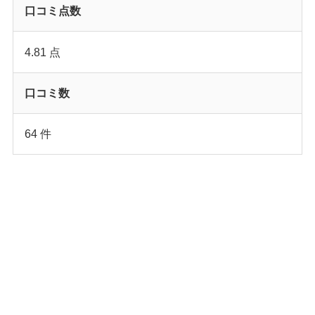
口コミ点数
4.81 点
口コミ数
64 件