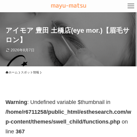
アイモア 豊田 土橋店(eye mor.)【眉毛サ
ロン】
2026年8月7日
ホーム
スポット情報
Warning
: Undefined variable $thumbnail in
/home/r6711258/public_html/esthesearch.com/w
p-content/themes/swell_child/functions.php
on
line
367