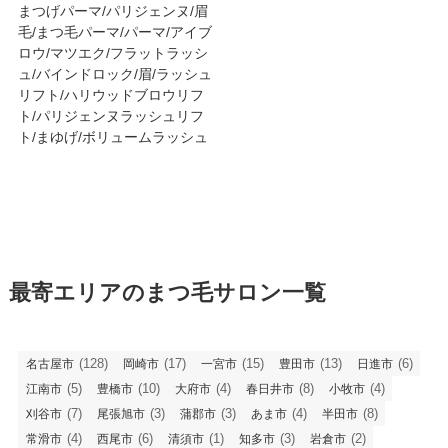
まつげパーマ/パリジェンヌ/眉
毛/まつ毛パーマ/パーマ/アイブ
ロウ/マツエク/フラットラッシ
ュ/バインドロック/眉/ラッシュ
リフト/ハリウッドブロウリフ
ト/パリジェンヌラッシュリフ
ト/まゆげ/ボリュームラッシュ
最寄エリアのまつ毛サロン一覧
(128)
(17)
(15)
(13)
(6)
名古屋市
岡崎市
一宮市
豊田市
日進市
(5)
(10)
(4)
(8)
(4)
江南市
豊橋市
大府市
春日井市
小牧市
(7)
(3)
(3)
(4)
(8)
刈谷市
尾張旭市
蒲郡市
あま市
半田市
(4)
(6)
(1)
(3)
(2)
常滑市
西尾市
清須市
知多市
岩倉市