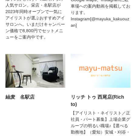
人気サロン。栄店・名駅店が
車場への案内動画を掲載してお
2023年同時オープンで一気に
ります。
アイリストが選ぶおすすめアイ
Instagram[@mayuka_kakuouz
サロンへ。いまだけキャンペー
an]
ン価格で8,800円でセットメニ
ューをご案内中です。
紬麦 名駅店
リッチ トゥ 西尾店(Rich
to)
【アイリスト・ネイリスト／正
社員・パート募集】上場企業グ
ループの明るい職場♪【選べる
勤務地】（愛知）安城・刈谷・