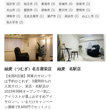
(2)
(3)
(4)
(4)
(1)
稲沢市
知立市
東海市
安城市
弥富市
(1)
(1)
(1)
(1)
(1)
犬山市
愛西市
碧南市
豊川市
豊明市
(1)
(1)
(1)
(1)
(1)
津島市
北名古屋市
瀬戸市
高浜市
みよし市
(2)
長久手市
紬麦（つむぎ）名古屋栄店
紬麦 名駅店
【全国8店舗】関東のサロンで
は予約がとれず、3週間待ちの
人気サロン。栄店・名駅店が
2023年同時オープンで一気に
アイリストが選ぶおすすめアイ
サロンへ。いまだけキャンペー
ン価格で8,800円でセットメニ