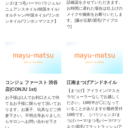
話確認をさせていただきます。
ンヌ/まつ毛パーマ/パラジェル/
お時間に遅れた場合は仕上げの
ニュアンスネイル/韓国ネイル/
メイクや施術をお断りいたしま
オルチャン/中国ネイル/ワンホ
す。[藤が丘駅/眉毛/アイブロ
ンネイル/ワンホンマツエク】
ウ]
コンジュ ファースト 渋谷
江南まつげアンドネイル
店(CONJU 1st)
【まつげ】アイライン/マスカ
ラ/ビューラーなしでお越しく
お子様は1人でお利口さんで待
ださい。18時半が◯になって
てるお子様に限らせて頂いてお
いることがありますが最終受付
ります。お菓子、玩具などご持
18時です。［パリジェンヌ/ま
参下さい。不明点等ありました
つげパーマ/まつ毛パーマ/マツ
らサロンへお問い合わせ下さ
エク/眉毛/フラットラッシュ/ア
い。