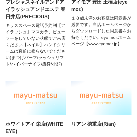
プレシャスネイルアンドア
アイモア 豊田 土橋店(eye
イラッシュアンドエステ 春
mor.)
日井店(PRECIOUS)
１８歳未満のお客様は同意書が
必要です。当店ホームページか
キッズスペース電話予約制【ア
らダウンロードした同意書をお
イラッシュ】マスカラ、ビュー
持ちください。eye mor.ホーム
ラーをしていない状態でご来店
ページ【www.eyemor.jp】
ください【ネイル】ハンドクリ
ームは直前に塗らないでくださ
い(まつげパーマ/ラッシュリフ
ト/ハイパーナイフ/痩身/小顔)
ホワイトアイ 栄店(WHITE
リアン 徳重店(Rian)
EYE)