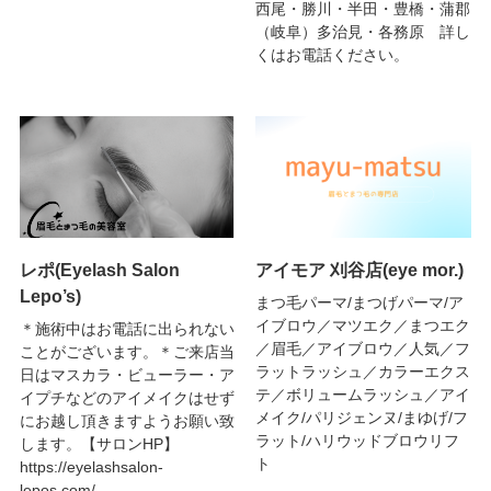
西尾・勝川・半田・豊橋・蒲郡
（岐阜）多治見・各務原 詳し
くはお電話ください。
レポ(Eyelash Salon
アイモア 刈谷店(eye mor.)
Lepo’s)
まつ毛パーマ/まつげパーマ/ア
イブロウ／マツエク／まつエク
＊施術中はお電話に出られない
／眉毛／アイブロウ／人気／フ
ことがございます。＊ご来店当
ラットラッシュ／カラーエクス
日はマスカラ・ビューラー・ア
テ／ボリュームラッシュ／アイ
イプチなどのアイメイクはせず
メイク/パリジェンヌ/まゆげ/フ
にお越し頂きますようお願い致
ラット/ハリウッドブロウリフ
します。【サロンHP】
ト
https://eyelashsalon-
lepos.com/