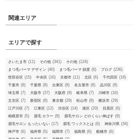
関連エリア
エリアで探す
(11)
(341)
(124)
さいたま市
その他
その他
(40)
(6)
(236)
まつ毛パーマ デザイン
まつ毛パーマ 頻度
ブログ
(15)
(16)
(11)
(6)
(18)
世田谷区
中央区
京都市
北区
千代田区
(8)
(8)
(8)
(8)
(8)
千葉市
千葉県
台東区
名古屋市
品川区
(7)
(37)
(9)
(7)
(16)
埼玉県
大阪市
大阪府
岐阜県
川崎市
(7)
(8)
(29)
(8)
(29)
文京区
新宿区
東京都
松山市
横浜市
(7)
(12)
(14)
(20)
(6)
江戸川区
江東区
渋谷区
港区
目黒区
(5)
(8)
(9)
相模原市
眉毛 カラー
眉毛サロン どのくらい伸ばす
(17)
(6)
(34)
眉毛サロン もったいない
眉毛 ワックスとは
神奈川県
(6)
(5)
(7)
(6)
(6)
神戸市
福井県
福岡市
福島県
船橋市