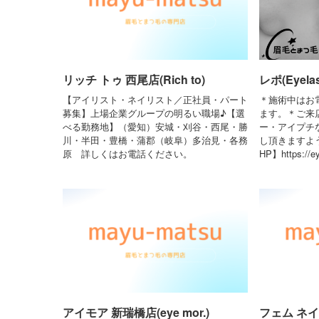
リッチ トゥ 西尾店(Rich to)
レポ(Eyelas
【アイリスト・ネイリスト／正社員・パート
＊施術中はお
募集】上場企業グループの明るい職場♪【選
ます。＊ご来
べる勤務地】（愛知）安城・刈谷・西尾・勝
ー・アイプチ
川・半田・豊橋・蒲郡（岐阜）多治見・各務
し頂きますよ
原 詳しくはお電話ください。
HP】https://ey
アイモア 新瑞橋店(eye mor.)
フェム ネイ