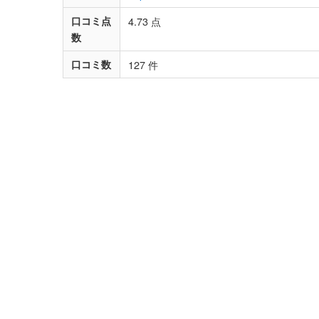
口コミ点
4.73 点
数
口コミ数
127 件