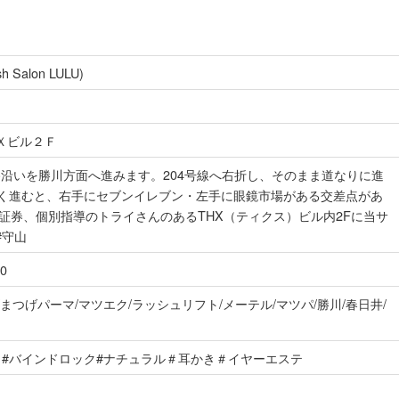
alon LULU)
Ｘビル２Ｆ
路沿いを勝川方面へ進みます。204号線へ右折し、そのまま道なりに進
ばらく進むと、右手にセブンイレブン・左手に眼鏡市場がある交差点があ
証券、個別指導のトライさんのあるTHX（ティクス）ビル内2Fに当サ
#守山
0
) 眉毛/まつげパーマ/マツエク/ラッシュリフト/メーテル/マツパ/勝川/春日井/
ッシュ#バインドロック#ナチュラル＃耳かき＃イヤーエステ