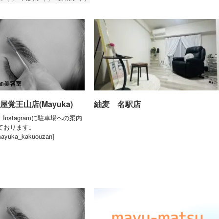
屋覚王山店(Mayuka)
紬麦 名駅店
ps、Instagramに駐車場への案内
ております。
ayuka_kakuouzan]