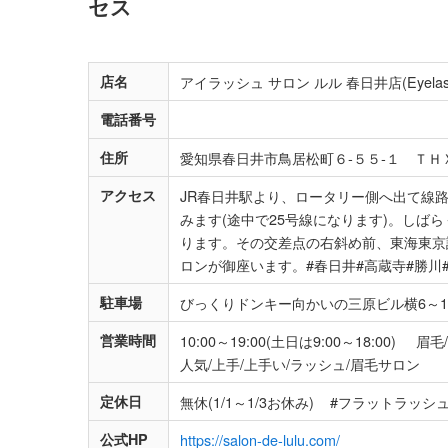
セス
店名
アイラッシュ サロン ルル 春日井店(Eyelash S
電話番号
住所
愛知県春日井市鳥居松町６‐５５‐１ ＴＨ
アクセス
JR春日井駅より、ロータリー側へ出て線
みます(途中で25号線になります)。し
ります。その交差点の右斜め前、東海東京
ロンが御座います。#春日井#高蔵寺#勝川
駐車場
びっくりドンキー向かいの三原ビル横6～1
営業時間
10:00～19:00(土日は9:00～18:00
人気/上手/上手い/ラッシュ/眉毛サロン
定休日
無休(1/1～1/3お休み) #フラットラ
公式HP
https://salon-de-lulu.com/