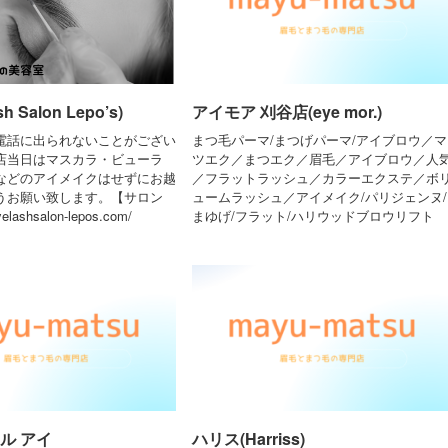
h Salon Lepo’s)
アイモア 刈谷店(eye mor.)
電話に出られないことがござい
まつ毛パーマ/まつげパーマ/アイブロウ／マ
店当日はマスカラ・ビューラ
ツエク／まつエク／眉毛／アイブロウ／人
などのアイメイクはせずにお越
／フラットラッシュ／カラーエクステ／ボ
うお願い致します。【サロン
ュームラッシュ／アイメイク/パリジェンヌ/
elashsalon-lepos.com/
まゆげ/フラット/ハリウッドブロウリフト
ル アイ
ハリス(Harriss)