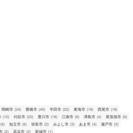
岡崎市
(34)
豊橋市
(45)
半田市
(22)
東海市
(18)
西尾市
(18)
市
(10)
刈谷市
(20)
豊川市
(18)
江南市
(6)
津島市
(4)
尾張旭市
(6)
(6)
知立市
(6)
弥富市
(2)
みよし市
(3)
あま市
(4)
瀬戸市
(3)
市
(2)
高浜市
(2)
新城市
(1)