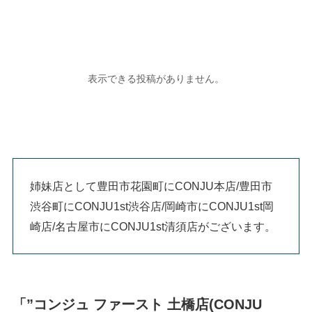
姉妹店として豊田市花園町にCONJU本店/豊田市
渋谷町にCONJU1st渋谷店/岡崎市にCONJU1st岡
崎店/名古屋市にCONJU1st清須店がございます。
「”コンジュ ファースト 土橋店(CONJU