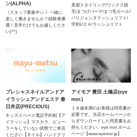
ン(ALPHA)
美眉スタイリング/ワックス脱
毛/まつげパーマ/まつ毛カール/
《スタッフ募集中♪♪ 》一緒に
パリジェンヌラッシュリフト/
楽しく働きませんか？経験者優
学割U２４/ラッシュリフト
遇！見学だけでもお越しくださ
い(^^)
プレシャスネイルアンドア
アイモア 豊田 土橋店(eye
イラッシュアンドエステ 春
mor.)
日井店(PRECIOUS)
１８歳未満のお客様は同意書が
必要です。当店ホームページか
キッズスペース電話予約制【ア
らダウンロードした同意書をお
イラッシュ】マスカラ、ビュー
持ちください。eye mor.ホーム
ラーをしていない状態でご来店
ページ【www.eyemor.jp】
ください【ネイル】ハンドクリ