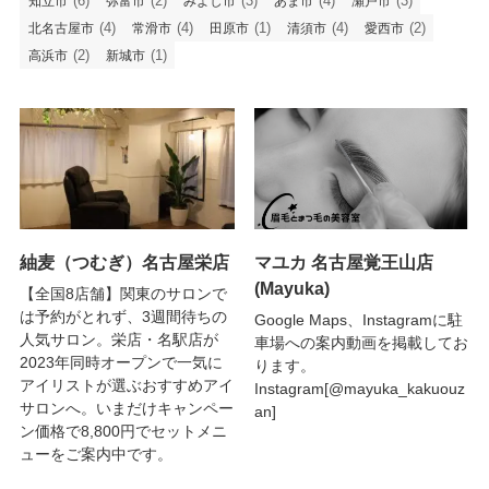
(6)
(2)
(3)
(4)
(3)
知立市
弥富市
みよし市
あま市
瀬戸市
(4)
(4)
(1)
(4)
(2)
北名古屋市
常滑市
田原市
清須市
愛西市
(2)
(1)
高浜市
新城市
紬麦（つむぎ）名古屋栄店
マユカ 名古屋覚王山店
(Mayuka)
【全国8店舗】関東のサロンで
は予約がとれず、3週間待ちの
Google Maps、Instagramに駐
人気サロン。栄店・名駅店が
車場への案内動画を掲載してお
2023年同時オープンで一気に
ります。
アイリストが選ぶおすすめアイ
Instagram[@mayuka_kakuouz
サロンへ。いまだけキャンペー
an]
ン価格で8,800円でセットメニ
ューをご案内中です。