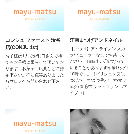
コンジュ ファースト 渋谷
江南まつげアンドネイル
店(CONJU 1st)
【まつげ】アイライン/マスカ
ラ/ビューラーなしでお越しく
お子様は1人でお利口さんで待
ださい。18時半が◯になって
てるお子様に限らせて頂いてお
いることがありますが最終受付
ります。お菓子、玩具などご持
18時です。［パリジェンヌ/ま
参下さい。不明点等ありました
つげパーマ/まつ毛パーマ/マツ
らサロンへお問い合わせ下さ
エク/眉毛/フラットラッシュ/ア
い。
イブロ］