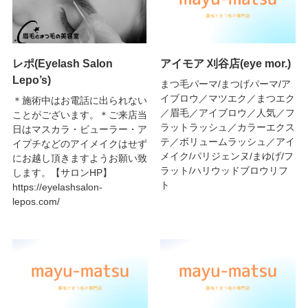
レポ(Eyelash Salon
アイモア 刈谷店(eye mor.)
Lepo’s)
まつ毛パーマ/まつげパーマ/ア
イブロウ／マツエク／まつエク
＊施術中はお電話に出られない
／眉毛／アイブロウ／人気／フ
ことがございます。＊ご来店当
ラットラッシュ／カラーエクス
日はマスカラ・ビューラー・ア
テ／ボリュームラッシュ／アイ
イプチなどのアイメイクはせず
メイク/パリジェンヌ/まゆげ/フ
にお越し頂きますようお願い致
ラット/ハリウッドブロウリフ
します。【サロンHP】
ト
https://eyelashsalon-
lepos.com/