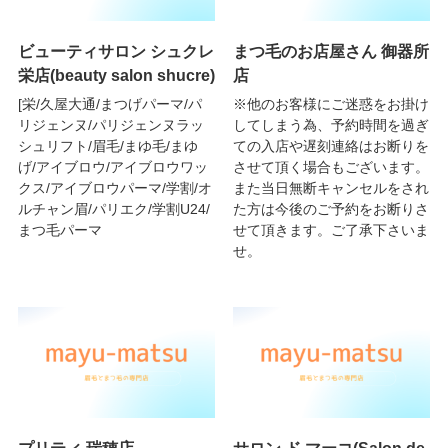
ビューティサロン シュクレ
まつ毛のお店屋さん 御器所
栄店(beauty salon shucre)
店
[栄/久屋大通/まつげパーマ/パ
※他のお客様にご迷惑をお掛け
リジェンヌ/パリジェンヌラッ
してしまう為、予約時間を過ぎ
シュリフト/眉毛/まゆ毛/まゆ
ての入店や遅刻連絡はお断りを
げ/アイブロウ/アイブロウワッ
させて頂く場合もございます。
クス/アイブロウパーマ/学割/オ
また当日無断キャンセルをされ
ルチャン眉/パリエク/学割U24/
た方は今後のご予約をお断りさ
まつ毛パーマ
せて頂きます。ご了承下さいま
せ。
プリティ 瑞穂店
サロン ド マーコ(Salon de