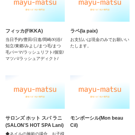
フィッカ(FIKKA)
ラペ(la paix)
当日予約/豊田/日進/岡崎/刈谷/
お支払いは現金のみでお願いい
知立/東郷/みよし/まつ毛/まつ
たします。
毛パーマ/ラッシュリフト/個室/
マツパ/ラッシュアディクト/
サロンズ ホット スパ ラニ
モンボーシル(Mon beau
(SALON’S HOT SPA Lani)
Cil)
◆ネイルの施術の場合、お子様