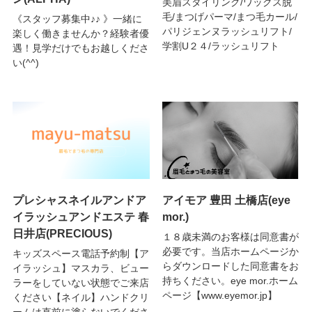
美眉スタイリング/ワックス脱
毛/まつげパーマ/まつ毛カール/
《スタッフ募集中♪♪ 》一緒に
パリジェンヌラッシュリフト/
楽しく働きませんか？経験者優
学割U２４/ラッシュリフト
遇！見学だけでもお越しくださ
い(^^)
プレシャスネイルアンドア
アイモア 豊田 土橋店(eye
イラッシュアンドエステ 春
mor.)
日井店(PRECIOUS)
１８歳未満のお客様は同意書が
必要です。当店ホームページか
キッズスペース電話予約制【ア
らダウンロードした同意書をお
イラッシュ】マスカラ、ビュー
持ちください。eye mor.ホーム
ラーをしていない状態でご来店
ページ【www.eyemor.jp】
ください【ネイル】ハンドクリ
ームは直前に塗らないでくださ