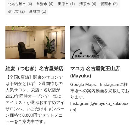
(4)
(4)
(1)
(4)
(2)
北名古屋市
常滑市
田原市
清須市
愛西市
(2)
(1)
高浜市
新城市
紬麦（つむぎ）名古屋栄店
マユカ 名古屋覚王山店
(Mayuka)
【全国8店舗】関東のサロンで
は予約がとれず、3週間待ちの
Google Maps、Instagramに駐
人気サロン。栄店・名駅店が
車場への案内動画を掲載してお
2023年同時オープンで一気に
ります。
アイリストが選ぶおすすめアイ
Instagram[@mayuka_kakuouz
サロンへ。いまだけキャンペー
an]
ン価格で8,800円でセットメニ
ューをご案内中です。