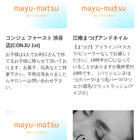
コンジュ ファースト 渋谷
江南まつげアンドネイル
店(CONJU 1st)
【まつげ】アイライン/マスカ
ラ/ビューラーなしでお越しく
お子様は1人でお利口さんで待
ださい。18時半が◯になって
てるお子様に限らせて頂いてお
いることがありますが最終受付
ります。お菓子、玩具などご持
18時です。［パリジェンヌ/ま
参下さい。不明点等ありました
つげパーマ/まつ毛パーマ/マツ
らサロンへお問い合わせ下さ
エク/眉毛/フラットラッシュ/ア
い。
イブロ］