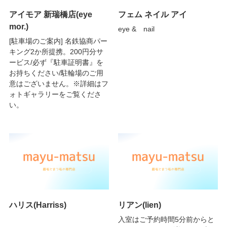
アイモア 新瑞橋店(eye
フェム ネイル アイ
mor.)
eye & nail
[駐車場のご案内] 名鉄協商パー
キング2か所提携。200円分サ
ービス/必ず『駐車証明書』を
お持ちください/駐輪場のご用
意はございません。※詳細はフ
ォトギャラリーをご覧くださ
い。
ハリス(Harriss)
リアン(lien)
入室はご予約時間5分前からと