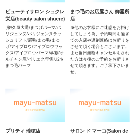
ビューティサロン シュクレ
まつ毛のお店屋さん 御器所
栄店(beauty salon shucre)
店
[栄/久屋大通/まつげパーマ/パ
※他のお客様にご迷惑をお掛け
リジェンヌ/パリジェンヌラッ
してしまう為、予約時間を過ぎ
シュリフト/眉毛/まゆ毛/まゆ
ての入店や遅刻連絡はお断りを
げ/アイブロウ/アイブロウワッ
させて頂く場合もございます。
クス/アイブロウパーマ/学割/オ
また当日無断キャンセルをされ
ルチャン眉/パリエク/学割U24/
た方は今後のご予約をお断りさ
まつ毛パーマ
せて頂きます。ご了承下さいま
せ。
プリティ 瑞穂店
サロン ド マーコ(Salon de