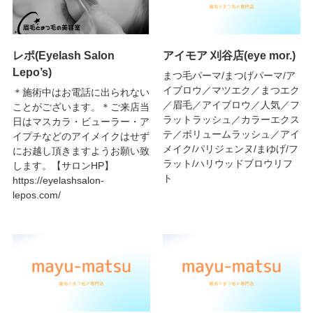
レポ(Eyelash Salon
アイモア 刈谷店(eye mor.)
Lepo’s)
まつ毛パーマ/まつげパーマ/ア
イブロウ／マツエク／まつエク
＊施術中はお電話に出られない
／眉毛／アイブロウ／人気／フ
ことがございます。＊ご来店当
ラットラッシュ／カラーエクス
日はマスカラ・ビューラー・ア
テ／ボリュームラッシュ／アイ
イプチなどのアイメイクはせず
メイク/パリジェンヌ/まゆげ/フ
にお越し頂きますようお願い致
ラット/ハリウッドブロウリフ
します。【サロンHP】
ト
https://eyelashsalon-
lepos.com/