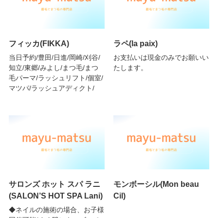
フィッカ(FIKKA)
ラペ(la paix)
当日予約/豊田/日進/岡崎/刈谷/
お支払いは現金のみでお願いい
知立/東郷/みよし/まつ毛/まつ
たします。
毛パーマ/ラッシュリフト/個室/
マツパ/ラッシュアディクト/
サロンズ ホット スパ ラニ
モンボーシル(Mon beau
(SALON’S HOT SPA Lani)
Cil)
◆ネイルの施術の場合、お子様