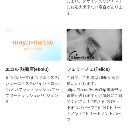
により、デザインのリクエスト
にお応え出来ない場合がありま
す。
エコル 熱海店(ekolu)
フェリーチェ(Felice)
まつ毛パーマ/まつ毛エクステ/
ご質問、ご相談はLINEからお
カラーエクステ/バインドロッ
願いいたします。
ク/メガフラットラッシュ/アッ
https://lin.ee/Fu9rYGp施術中は
プワードラッシュ/パリジェン
返信が遅れますがお気軽にご質
ヌ
問ください！#逆さまつげ#上
下まつげパーマ#まつげトリー
トメント#トリートメントパー
マ