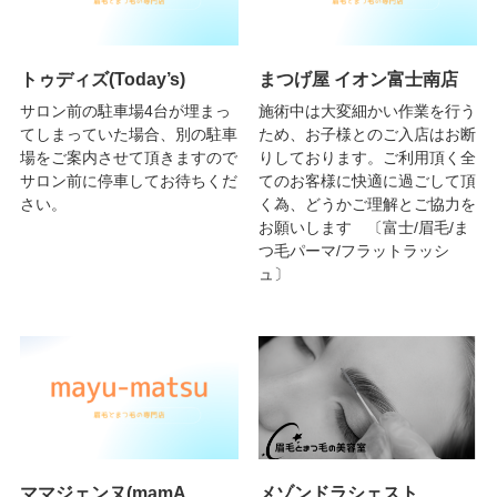
トゥディズ(Today’s)
まつげ屋 イオン富士南店
サロン前の駐車場4台が埋まっ
施術中は大変細かい作業を行う
てしまっていた場合、別の駐車
ため、お子様とのご入店はお断
場をご案内させて頂きますので
りしております。ご利用頂く全
サロン前に停車してお待ちくだ
てのお客様に快適に過ごして頂
さい。
く為、どうかご理解とご協力を
お願いします 〔富士/眉毛/ま
つ毛パーマ/フラットラッシ
ュ〕
ママジェンヌ(mamA
メゾンドラシェスト