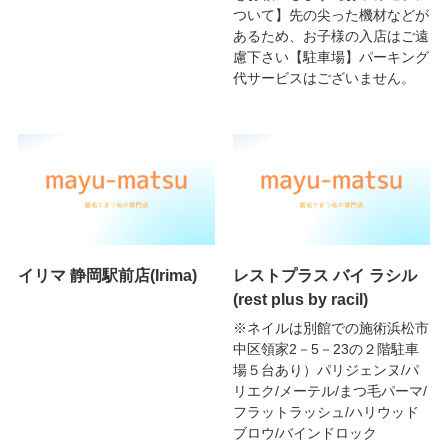
ついて】先の尖った機材などが
あるため、お子様の入店はご遠
慮下さい【駐車場】パーキング
代サービスはございません。
イリマ 静岡駅前店(Irima)
レストプラス バイ ラシル
(rest plus by racil)
※ネイルは別館での施術浜松市
中区領家2－5－23の２階駐車
場５台あり）パリジェンヌ/パ
リエク/メーテル/まつ毛パーマ/
フラットラッシュ/ハリウッド
ブロウ/バインドロック