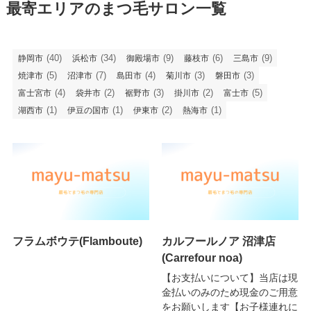
最寄エリアのまつ毛サロン一覧
(40)
(34)
(9)
(6)
(9)
静岡市
浜松市
御殿場市
藤枝市
三島市
(5)
(7)
(4)
(3)
(3)
焼津市
沼津市
島田市
菊川市
磐田市
(4)
(2)
(3)
(2)
(5)
富士宮市
袋井市
裾野市
掛川市
富士市
(1)
(1)
(2)
(1)
湖西市
伊豆の国市
伊東市
熱海市
フラムボウテ(Flamboute)
カルフールノア 沼津店
(Carrefour noa)
【お支払いについて】当店は現
金払いのみのため現金のご用意
をお願いします【お子様連れに