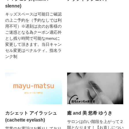
sIenne)
キッズスペースは可能日ご確認
の上ご予約を（予約なしでは利
用不可）※遅刻は次のお客様の
ご迷惑となる為クーポン適応外
とし残り時間で可能なmenuに
変更して頂きます。当日キャン
セル変更はペナルティ。指名ラ
ンク制
カシェット アイラッシュ
癒 and 美 悠希 ゆうき
(cachette eyelash)
サロンは白い階段を上がって２
階となります！【お直しについ
営業のお電話はお断りしており