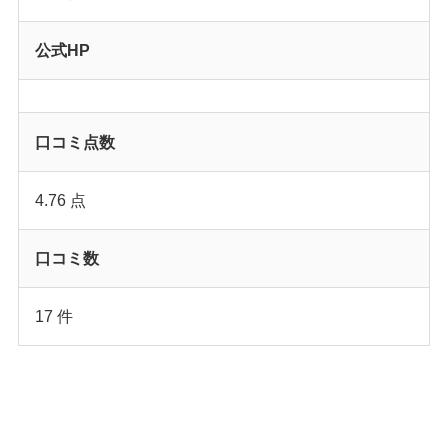
公式HP
口コミ点数
4.76 点
口コミ数
17 件