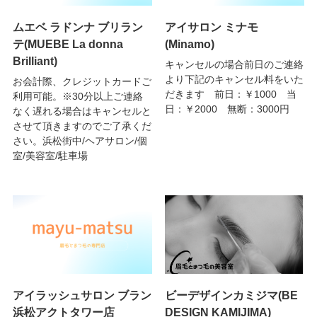
ムエベ ラドンナ ブリラン
アイサロン ミナモ
テ(MUEBE La donna
(Minamo)
Brilliant)
キャンセルの場合前日のご連絡
より下記のキャンセル料をいた
お会計際、クレジットカードご
だきます 前日：￥1000 当
利用可能。※30分以上ご連絡
日：￥2000 無断：3000円
なく遅れる場合はキャンセルと
させて頂きますのでご了承くだ
さい。浜松街中/ヘアサロン/個
室/美容室/駐車場
アイラッシュサロン ブラン
ビーデザインカミジマ(BE
浜松アクトタワー店
DESIGN KAMIJIMA)