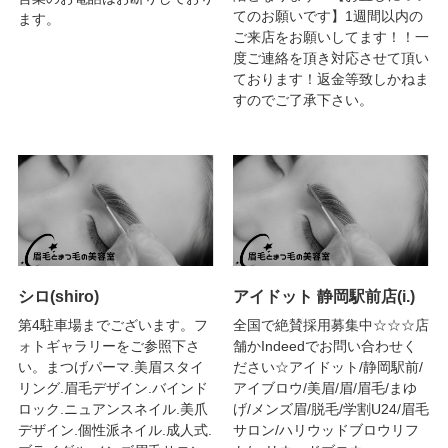
てのお願いです】1週間以内の
ます。
ご来店をお願いしてます！！一
度ご連絡を頂き対応させて頂い
ております！返金等致しかねま
すのでご了承下さい。
シロ(shiro)
アイドット 静岡駅前店(i.)
第4駐車場までございます。フ
全国で絶賛採用募集中☆☆☆店
ォトギャラリーをご参照下さ
舗かIndeedでお問い合わせく
い。まつげパーマ.美眉スタイ
ださい☆アイドット/静岡駅前/
リング.眉毛デザイン.バインド
アイブロウ/美眉/眉/眉毛/まゆ
ロック.ニュアンスネイル.美爪
げ/メンズ眉/脱毛/学割U24/眉毛
デザイン.個性派ネイル.成人式.
サロン/ハリウッドブロウリフ