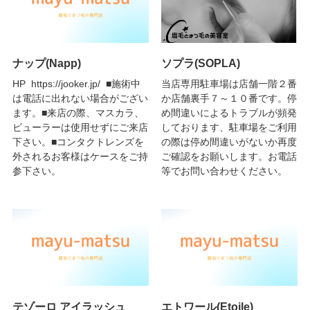
ナップ(Napp)
ソプラ(SOPLA)
HP https://jooker.jp/ ■施術中
当店専用駐車場は店舗一階２番
は電話に出れない場合がござい
か店舗裏手７～１０番です。停
ます。■来店の際、マスカラ、
め間違いによるトラブルが頻発
ビューラーは使用せずにご来店
しております、駐車場をご利用
下さい。■コンタクトレンズを
の際は停め間違いがないか再度
外されるお客様はケースをご持
ご確認をお願いします。お電話
参下さい。
等でお問い合わせください。
テゾーロ アイラッシュ
エトワール(Etoile)