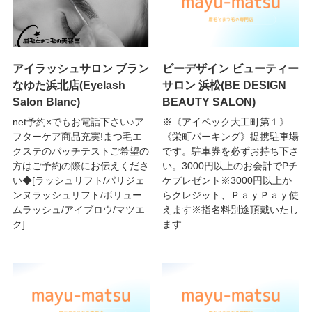
アイラッシュサロン ブラン
ビーデザイン ビューティー
なゆた浜北店(Eyelash
サロン 浜松(BE DESIGN
Salon Blanc)
BEAUTY SALON)
net予約×でもお電話下さい♪ア
※《アイペック大工町第１》
フターケア商品充実!まつ毛エ
《栄町パーキング》提携駐車場
クステのパッチテストご希望の
です。駐車券を必ずお持ち下さ
方はご予約の際にお伝えくださ
い。3000円以上のお会計でPチ
い◆[ラッシュリフト/パリジェ
ケプレゼント※3000円以上か
ンヌラッシュリフト/ボリュー
らクレジット、ＰａｙＰａｙ使
ムラッシュ/アイブロウ/マツエ
えます※指名料別途頂戴いたし
ク]
ます