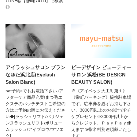
♪LINE@【@lkg7411l】で検索
◎
アイラッシュサロン ブラン
ビーデザイン ビューティー
なゆた浜北店(Eyelash
サロン 浜松(BE DESIGN
Salon Blanc)
BEAUTY SALON)
net予約×でもお電話下さい♪ア
※《アイペック大工町第１》
フターケア商品充実!まつ毛エ
《栄町パーキング》提携駐車場
クステのパッチテストご希望の
です。駐車券を必ずお持ち下さ
方はご予約の際にお伝えくださ
い。3000円以上のお会計でPチ
い◆[ラッシュリフト/パリジェ
ケプレゼント※3000円以上か
ンヌラッシュリフト/ボリュー
らクレジット、ＰａｙＰａｙ使
ムラッシュ/アイブロウ/マツエ
えます※指名料別途頂戴いたし
ク]
ます