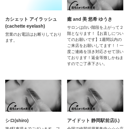
カシェット アイラッシュ
癒 and 美 悠希 ゆうき
(cachette eyelash)
サロンは白い階段を上がって２
階となります！【お直しについ
営業のお電話はお断りしており
てのお願いです】1週間以内の
ます。
ご来店をお願いしてます！！一
度ご連絡を頂き対応させて頂い
ております！返金等致しかねま
すのでご了承下さい。
シロ(shiro)
アイドット 静岡駅前店(i.)
第4駐車場までございます。フ
全国で絶賛採用募集中☆☆☆店