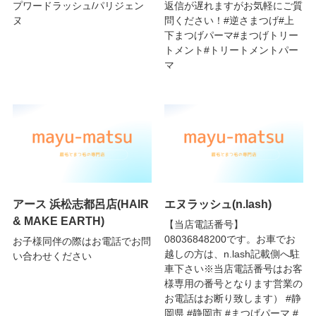
プワードラッシュ/パリジェン
返信が遅れますがお気軽にご質
ヌ
問ください！#逆さまつげ#上
下まつげパーマ#まつげトリー
トメント#トリートメントパー
マ
アース 浜松志都呂店(HAIR
エヌラッシュ(n.lash)
& MAKE EARTH)
【当店電話番号】
08036848200です。お車でお
お子様同伴の際はお電話でお問
越しの方は、n.lash記載側へ駐
い合わせください
車下さい※当店電話番号はお客
様専用の番号となります営業の
お電話はお断り致します） #静
岡県 #静岡市 #まつげパーマ #