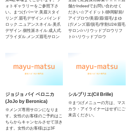
ォトギャラリーをご参照下さ
舗かIndeedでお問い合わせく
い。まつげパーマ.美眉スタイ
ださい☆アイドット/静岡駅前/
リング.眉毛デザイン.バインド
アイブロウ/美眉/眉/眉毛/まゆ
ロック.ニュアンスネイル.美爪
げ/メンズ眉/脱毛/学割U24/眉毛
デザイン.個性派ネイル.成人式.
サロン/ハリウッドブロウリフ
ブライダル.メンズ眉毛サロン
ト/ハリウッドブロウ
ジョジョ バイ ベロニカ
シルブリエ(Cil Brille)
(JoJo by Beronica)
※まつげメニューの方は、マス
カラ・アイライナーはせずにご
※メンズ専用サロンになりま
来店ください。
す。女性のお客様のご予約はこ
ちらからキャンセルさせて頂き
ます。女性のお客様はは3F