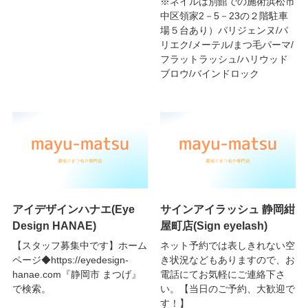
※ネイルは別館での施術浜松市
中区領家2－5－23の２階駐車
場５台あり）パリジェンヌ/パ
リエク/メーテル/まつ毛パーマ/
フラットラッシュ/ハリウッド
ブロウ/バインドロック
アイデザインハナエ(Eye
サインアイラッシュ 静岡紺
Design HANAE)
屋町店(Sign eyelash)
【スタッフ募集中です】ホーム
ネット予約では表しきれない空
ページ◆https://eyedesign-
き状況などもありますので、お
hanae.com『静岡市 まつげ』
電話にてお気軽にご連絡下さ
で検索。
い。【当日のご予約、大歓迎で
す！】