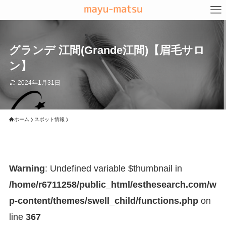
グランデ 江間(Grande江間)【眉毛サロ
ン】
2024年1月31日
ホーム
スポット情報
Warning
: Undefined variable $thumbnail in
/home/r6711258/public_html/esthesearch.com/w
p-content/themes/swell_child/functions.php
on
line
367