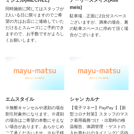
meis)
同時施術に関してはスタッフが
2人いる日に限りますのでご希
駐車場…正面に2台分スペース
望の方はお店にご連絡していた
ございますが、満車の場合、裏
だけるとスムーズにご予約でき
の駐車スペースに停めて頂く場
ますので、お手数ですがよろし
合がございます。
くお願いします。
エムスタイル
シャン カルナ
※無断キャンセルや遅刻の場合
【電子マネー】PayPay【【新
割引対象外になります。※遅刻
型コロナ対策】スタッフのマス
の場合はご希望の本数にそえな
ク着用義務づけ ・出勤時の検
い場合があります。あらかじめ
温報告、体調管理 ・ゲストの
ご了承くださいませ。※お子様
入れ替わりのタイミングに店内