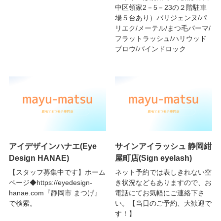
中区領家2－5－23の２階駐車
場５台あり）パリジェンヌ/パ
リエク/メーテル/まつ毛パーマ/
フラットラッシュ/ハリウッド
ブロウ/バインドロック
アイデザインハナエ(Eye
サインアイラッシュ 静岡紺
Design HANAE)
屋町店(Sign eyelash)
【スタッフ募集中です】ホーム
ネット予約では表しきれない空
ページ◆https://eyedesign-
き状況などもありますので、お
hanae.com『静岡市 まつげ』
電話にてお気軽にご連絡下さ
で検索。
い。【当日のご予約、大歓迎で
す！】