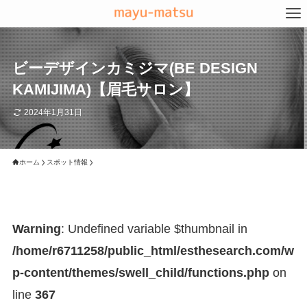
ビーデザインカミジマ(BE DESIGN
KAMIJIMA)【眉毛サロン】
2024年1月31日
ホーム
スポット情報
Warning
: Undefined variable $thumbnail in
/home/r6711258/public_html/esthesearch.com/w
p-content/themes/swell_child/functions.php
on
line
367