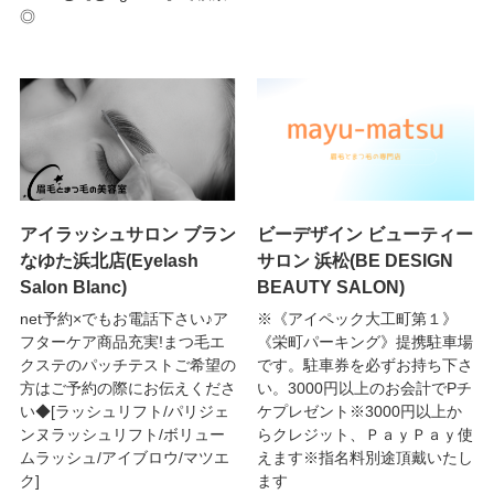
◎
アイラッシュサロン ブラン
ビーデザイン ビューティー
なゆた浜北店(Eyelash
サロン 浜松(BE DESIGN
Salon Blanc)
BEAUTY SALON)
net予約×でもお電話下さい♪ア
※《アイペック大工町第１》
フターケア商品充実!まつ毛エ
《栄町パーキング》提携駐車場
クステのパッチテストご希望の
です。駐車券を必ずお持ち下さ
方はご予約の際にお伝えくださ
い。3000円以上のお会計でPチ
い◆[ラッシュリフト/パリジェ
ケプレゼント※3000円以上か
ンヌラッシュリフト/ボリュー
らクレジット、ＰａｙＰａｙ使
ムラッシュ/アイブロウ/マツエ
えます※指名料別途頂戴いたし
ク]
ます