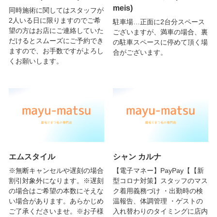
meis)
同時施術に関してはスタッフが
2人いる日に限りますのでご希
駐車場…正面に2台分スペース
望の方はお店にご連絡していた
ございますが、満車の場合、裏
だけるとスムーズにご予約でき
の駐車スペースに停めて頂く場
ますので、お手数ですがよろし
合がございます。
くお願いします。
エムスタイル
シャン カルナ
※無断キャンセルや遅刻の場合
【電子マネー】PayPay【【新
割引対象外になります。※遅刻
型コロナ対策】スタッフのマス
の場合はご希望の本数にそえな
ク着用義務づけ ・出勤時の検
い場合があります。あらかじめ
温報告、体調管理 ・ゲストの
ご了承くださいませ。※お子様
入れ替わりのタイミングに店内