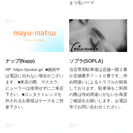
まつ毛パーマ
ナップ(Napp)
ソプラ(SOPLA)
HP https://jooker.jp/ ■施術中
当店専用駐車場は店舗一階２番
は電話に出れない場合がござい
か店舗裏手７～１０番です。停
ます。■来店の際、マスカラ、
め間違いによるトラブルが頻発
ビューラーは使用せずにご来店
しております、駐車場をご利用
下さい。■コンタクトレンズを
の際は停め間違いがないか再度
外されるお客様はケースをご持
ご確認をお願いします。お電話
参下さい。
等でお問い合わせください。