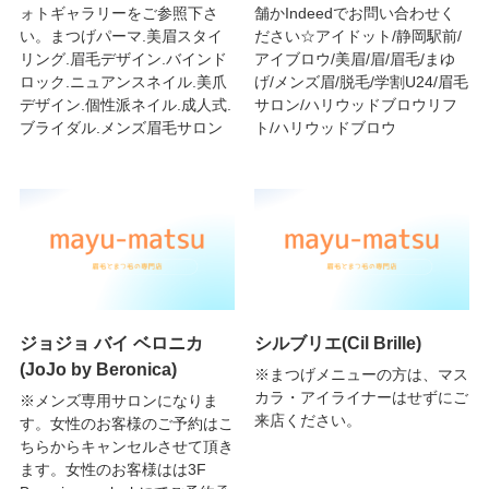
ォトギャラリーをご参照下さ
舗かIndeedでお問い合わせく
い。まつげパーマ.美眉スタイ
ださい☆アイドット/静岡駅前/
リング.眉毛デザイン.バインド
アイブロウ/美眉/眉/眉毛/まゆ
ロック.ニュアンスネイル.美爪
げ/メンズ眉/脱毛/学割U24/眉毛
デザイン.個性派ネイル.成人式.
サロン/ハリウッドブロウリフ
ブライダル.メンズ眉毛サロン
ト/ハリウッドブロウ
ジョジョ バイ ベロニカ
シルブリエ(Cil Brille)
(JoJo by Beronica)
※まつげメニューの方は、マス
カラ・アイライナーはせずにご
※メンズ専用サロンになりま
来店ください。
す。女性のお客様のご予約はこ
ちらからキャンセルさせて頂き
ます。女性のお客様はは3F