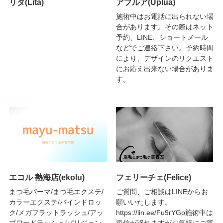
リタ(Lita)
アプルア(Uplua)
施術中はお電話に出られない場
合があります。その際はネット
予約、LINE、ショートメール
などでご連絡下さい。予約時間
により、デザインのリクエスト
にお応え出来ない場合がありま
す。
エコル 熱海店(ekolu)
フェリーチェ(Felice)
まつ毛パーマ/まつ毛エクステ/
ご質問、ご相談はLINEからお
カラーエクステ/バインドロッ
願いいたします。
ク/メガフラットラッシュ/アッ
https://lin.ee/Fu9rYGp施術中は
プワードラッシュ/パリジェン
返信が遅れますがお気軽にご質