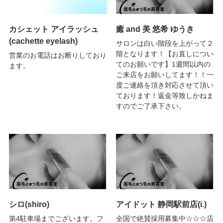
カシェット アイラッシュ
癒 and 美 悠希 ゆうき
(cachette eyelash)
サロンは白い階段を上がって２
階となります！【お直しについ
営業のお電話はお断りしており
てのお願いです】1週間以内の
ます。
ご来店をお願いしてます！！一
度ご連絡を頂き対応させて頂い
ております！返金等致しかねま
すのでご了承下さい。
シロ(shiro)
アイドット 静岡駅前店(i.)
第4駐車場までございます。フ
全国で絶賛採用募集中☆☆☆店