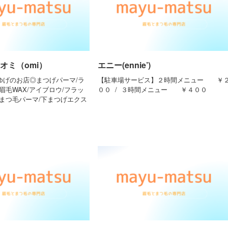
オミ（omi）
エニー(ennie’)
まゆげのお店◎まつげパーマ/ラ
【駐車場サービス】２時間メニュー ￥
眉毛WAX/アイブロウ/フラッ
００ / ３時間メニュー ￥４００
下まつ毛パーマ/下まつげエクス