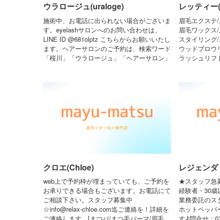
ウラロージュ(uraloge)
レッティー(re
施術中、お電話に出られない場合がございま
眉毛エクステ/
す。eyelashサロンへのお問い合わせは、
眉毛ワックス/
LINE ID @681olptz こちらからお願いいたし
スタイリング/
ます。ヘアーサロンのご予約は、検索ワード
ウッドブロウ
「桜川」「ウラロージュ」「ヘアーサロン」
ラッシュリフト
クロエ(Chloe)
レジェンダ 梅
web上で予約枠が埋まっていても、ご予約を
★スタッフ急
お承りできる場合もございます。お電話にて
経験者・30
ご相談下さい。スタッフ募集中
業務委託のス
☆info@relax-chloe.com迄ご連絡を！詳細を
ホットペッパ
ご連絡します。[まつパ/まつ毛パーマ/眉毛
す♪問合せ：070