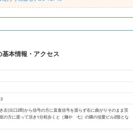
”」の基本情報・アクセス
３
き左(出口2B)から信号の方に直進信号を渡らず右に曲がりそのまま茨
室の方に渡って頂き1分程歩くと［麺や 七］の隣の信愛ビル2階とな