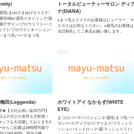
tty)
トータルビューティーサロン ディ
ナ(DIANA)
眉毛/まゆげ/まゆげエクステ/
眉毛Wax/眉毛スタイリング/眉
※まつ毛エクステのお客様はビューラー、マ
眉デザイン/ブロウリフト/ハリ
スカラはお控えください。※脱毛のお客様は
リフト/ブロウラミネーション/
当日剃毛してご来店お願い致します。
/まつ毛パーマ/まつ毛
田(Leggenda)
ホワイトアイ なかもず(WHITE
EYE)
募★【入社お祝い金20万円】
歳以上の大人の女性も大歓迎！
まつげパーマ/パリジェンヌ/眉毛/まつ毛パ
タッフも大活躍しております♪
マ/パーマ/アイブロウ/マツエク/フラットラ
ーからご応募は24時間可能で
ッシュ/バインドロック/眉/ラッシュリフト/
-1743-9255 担当小林