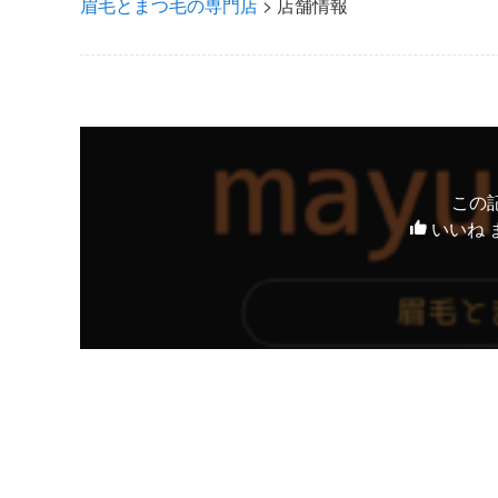
眉毛とまつ毛の専門店
>
店舗情報
この
いいね 