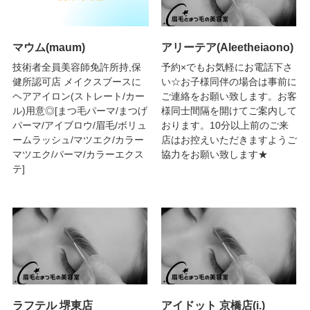
マウム(maum)
アリーテア(Aleetheiaono)
技術者全員美容師免許所持,保
予約×でもお気軽にお電話下さ
健所認可店 メイクスブースに
い☆お子様同伴の場合は事前に
ヘアアイロン(ストレート/カー
ご連絡をお願い致します。お客
ル)用意◎[まつ毛パーマ/まつげ
様同士間隔を開けてご案内して
パーマ/アイブロウ/眉毛/ボリュ
おります。10分以上前のご来
ームラッシュ/マツエク/カラー
店はお控えいただきますようご
マツエク/パーマ/カラーエクス
協力をお願い致します★
テ]
ラフテル 堺東店
アイドット 京橋店(i.)