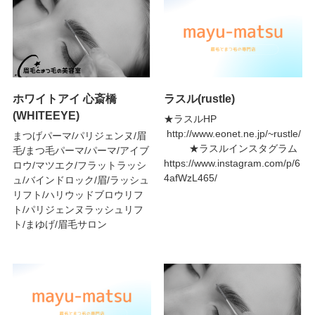
ホワイトアイ 心斎橋
ラスル(rustle)
(WHITEEYE)
★ラスルHP
http://www.eonet.ne.jp/~rustle/
まつげパーマ/パリジェンヌ/眉
★ラスルインスタグラム
毛/まつ毛パーマ/パーマ/アイブ
https://www.instagram.com/p/6
ロウ/マツエク/フラットラッシ
4afWzL465/
ュ/バインドロック/眉/ラッシュ
リフト/ハリウッドブロウリフ
ト/パリジェンヌラッシュリフ
ト/まゆげ/眉毛サロン