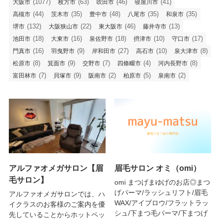
(1077)
(63)
(46)
(41)
大阪市
枚方市
吹田市
寝屋川市
(44)
(35)
(48)
(35)
(35)
高槻市
茨木市
豊中市
八尾市
和泉市
(132)
(22)
(46)
(13)
堺市
大阪狭山市
東大阪市
藤井寺市
(18)
(16)
(18)
(10)
(17)
池田市
大東市
泉佐野市
摂津市
守口市
(16)
(9)
(27)
(10)
(8)
門真市
羽曳野市
岸和田市
高石市
泉大津市
(8)
(9)
(7)
(4)
(8)
松原市
箕面市
交野市
四條畷市
河内長野市
(7)
(9)
(2)
(5)
(2)
富田林市
貝塚市
阪南市
柏原市
泉南市
アルファオメガサロン【眉
眉毛サロン オミ（omi）
毛サロン】
omi まつげまゆげのお店◎まつ
げパーマ/ラッシュリフト/眉毛
アルファオメガサロンでは、ハ
WAX/アイブロウ/フラットラッ
イクラスのお客様のご案内を優
シュ/下まつ毛パーマ/下まつげ
先していることからホットペッ