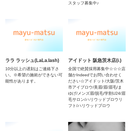
スタッフ募集中♪
ララ ラッシュ(LaLa.lash)
アイドット 阪急茨木店(i.)
10分以上の遅刻はご連絡下さ
全国で絶賛採用募集中☆☆☆店
い。※希望の施術ができない可
舗かIndeedでお問い合わせく
能性があります。
ださい☆アイドット/大阪/茨木
市アイブロウ/美眉/眉/眉毛/ま
ゆげ/メンズ眉/脱毛/学割U24/眉
毛サロン/ハリウッドブロウリ
フト/ハリウッドブロウ