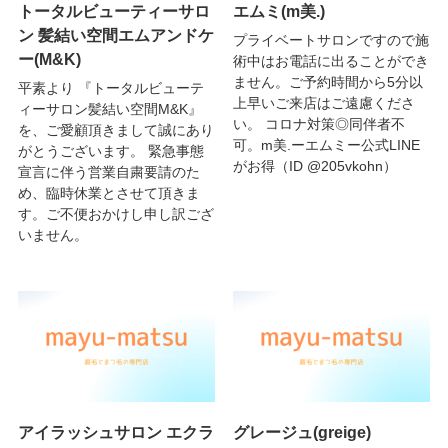
トータルビューティーサロ
エムミ(m美.)
ン 髪結い空間エムアンドケ
プライベートサロンですので施
ー(M&K)
術中はお電話に出ることができ
ません。ご予約時間から5分以
平素より 『トータルビューテ
上早いご来店はご遠慮くださ
ィーサロン髪結い空間M&K』
い。 コロナ対策◎同伴者不
を、ご愛顧頂きまして誠にあり
可。m美.ーエムミー公式LINE
がとうございます。 緊急事態
がお得（ID @205vkohn）
宣言に伴う営業自粛要請のた
め、臨時休業とさせて頂きま
す。ご不便おかけし申し訳ござ
いません。
アイラッシュサロン エクラ
グレージュ(greige)