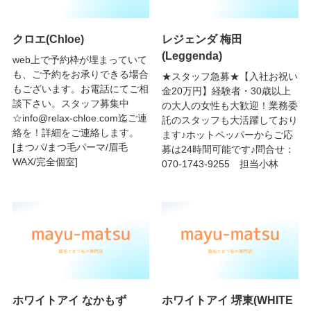
クロエ(Chloe)
レジェンダ 梅田
(Leggenda)
web上で予約枠が埋まっていて
も、ご予約をお承りできる場合
★スタッフ急募★【入社お祝い
もございます。お電話にてご相
金20万円】経験者・30歳以上
談下さい。スタッフ募集中
の大人の女性も大歓迎！業務委
☆info@relax-chloe.com迄ご連
託のスタッフも大活躍しており
絡を！詳細をご連絡します。
ます♪ホットペッパーからご応
[まつパ/まつ毛パーマ/眉毛
募は24時間可能です♪問合せ：
WAX/完全個室]
070-1743-9255 担当小林
ホワイトアイ なかもず
ホワイトアイ 堺東(WHITE