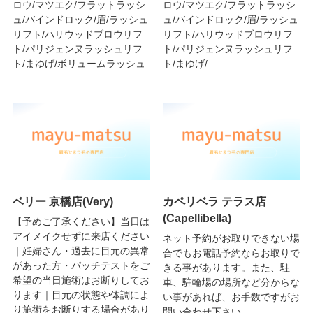
ロウ/マツエク/フラットラッシ
ロウ/マツエク/フラットラッシ
ュ/バインドロック/眉/ラッシュ
ュ/バインドロック/眉/ラッシュ
リフト/ハリウッドブロウリフ
リフト/ハリウッドブロウリフ
ト/パリジェンヌラッシュリフ
ト/パリジェンヌラッシュリフ
ト/まゆげ/ボリュームラッシュ
ト/まゆげ/
ベリー 京橋店(Very)
カペリベラ テラス店
(Capellibella)
【予めご了承ください】当日は
アイメイクせずに来店ください
ネット予約がお取りできない場
｜妊婦さん・過去に目元の異常
合でもお電話予約ならお取りで
があった方・パッチテストをご
きる事があります。また、駐
希望の当日施術はお断りしてお
車、駐輪場の場所など分からな
ります｜目元の状態や体調によ
い事があれば、お手数ですがお
り施術をお断りする場合があり
問い合わせ下さい。