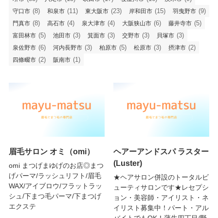
(8)
(11)
(23)
(15)
(9)
守口市
和泉市
東大阪市
岸和田市
羽曳野市
(8)
(4)
(4)
(6)
(5)
門真市
高石市
泉大津市
大阪狭山市
藤井寺市
(5)
(3)
(3)
(3)
(3)
富田林市
池田市
箕面市
交野市
貝塚市
(6)
(3)
(5)
(3)
(2)
泉佐野市
河内長野市
柏原市
松原市
摂津市
(2)
(1)
四條畷市
阪南市
眉毛サロン オミ（omi）
ヘアーアンドスパ ラスター
(Luster)
omi まつげまゆげのお店◎まつ
げパーマ/ラッシュリフト/眉毛
★ヘアサロン併設のトータルビ
WAX/アイブロウ/フラットラッ
ューティサロンです★レセプシ
シュ/下まつ毛パーマ/下まつげ
ョン・美容師・アイリスト・ネ
エクステ
イリスト募集中！パート・アル