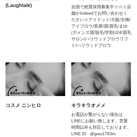
(Laughtale)
全国で絶賛採用募集中☆☆☆店
舗かIndeedでお問い合わせく
ださい☆アイドット/大阪/京橋/
アイブロウ/美眉/眉/眉毛/まゆ
げ/メンズ眉/脱毛/学割U24/眉毛
サロン/ハリウッドブロウリフ
ト/ハリウッドブロウ
コスメ ニシヒロ
キラキラオメメ
お電話が繋がらない場合は
LINEにお願い致します。営業
時間以外も対応しております。
LINE ID @gwu1783m