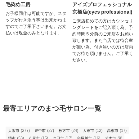
毛染め工房
アイズプロフェッショナル
京橋店(eyes professional)
お子様同伴は可能ですが、スタ
ッフが付き添う事は出来かねま
ご来店初めての方はカウンセリ
すのでご了承下さいませ。お支
ングシートをご記入頂く為、予
払いは現金のみとなります。
約時間５分前のご来店をお願い
致します。また当店では待合室
が無い為、付き添いの方は店内
でお待ち頂けません。ご了承く
ださい。
最寄エリアのまつ毛サロン一覧
(277)
(27)
(24)
(12)
(17)
大阪市
豊中市
枚方市
大東市
高槻市
(53)
(15)
(17)
(16)
(9)
堺市
八尾市
吹田市
寝屋川市
茨木市