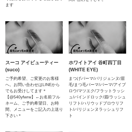
ます
スーコ アイビューティー
ホワイトアイ 谷町四丁目
(suco)
(WHITE EYE)
ご予約希望、ご変更のお客様
まつげパーマ/パリジェンヌ/眉
へ。お問い合わせはLINEから
毛/まつ毛パーマ/パーマ/アイブ
でもお受けしてます＊
ロウ/マツエク/フラットラッシ
【@540yfwrw】←お名前フル
ュ/バインドロック/眉/ラッシュ
ネーム、ご予約希望日、お時
リフト/ハリウッドブロウリフ
間、メニューをご記入の上送り
ト/パリジェンヌラッシュリフ
下さい＊
ト