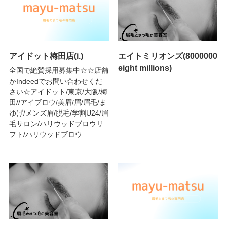
アイドット梅田店(i.)
エイトミリオンズ(8000000
eight millions)
全国で絶賛採用募集中☆☆店舗
かIndeedでお問い合わせくだ
さい☆アイドット/東京/大阪/梅
田//アイブロウ/美眉/眉/眉毛/ま
ゆげ/メンズ眉/脱毛/学割U24/眉
毛サロン/ハリウッドブロウリ
フト/ハリウッドブロウ