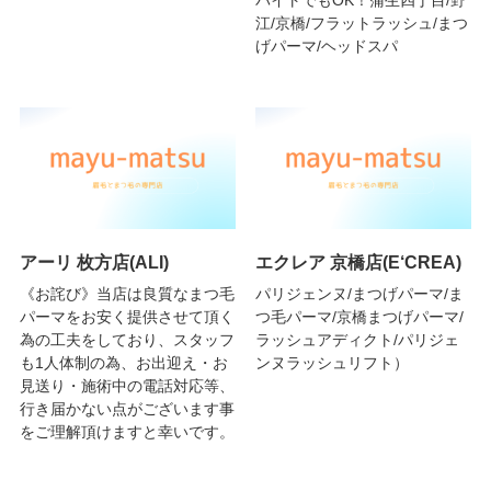
バイトでもOK！蒲生四丁目/野
江/京橋/フラットラッシュ/まつ
げパーマ/ヘッドスパ
アーリ 枚方店(ALI)
エクレア 京橋店(E‘CREA)
《お詫び》当店は良質なまつ毛
パリジェンヌ/まつげパーマ/ま
パーマをお安く提供させて頂く
つ毛パーマ/京橋まつげパーマ/
為の工夫をしており、スタッフ
ラッシュアディクト/パリジェ
も1人体制の為、お出迎え・お
ンヌラッシュリフト）
見送り・施術中の電話対応等、
行き届かない点がございます事
をご理解頂けますと幸いです。