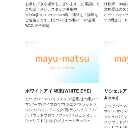
お承りできる場合もございます。お電話にて
経験者・30
ご相談下さい。スタッフ募集中
業務委託のス
☆info@relax-chloe.com迄ご連絡を！詳細を
ホットペッパ
ご連絡します。[まつパ/まつ毛パーマ/眉毛
す♪問合せ：070
WAX/完全個室]
ホワイトアイ 堺東(WHITE EYE)
リシェルアロ
Aloha)
まつげパーマ/パリジェンヌ/眉毛/まつ毛パー
マ/パーマ/アイブロウ/マツエク/フラットラ
まつげパーマ/
ッシュ/バインドロック/眉/ラッシュリフト/
マ/パーマ/ア
ハリウッドブロウリフト/パリジェンヌラッ
ッシュ/バイン
シュリフト/まゆげ/ボリュームラッシュ
ハリウッドブ
シュリフト/