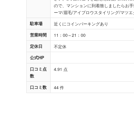
ので、マンションに到着致しましたらお手
ーマ/眉毛/アイブロウスタイリング/マツ
駐車場
近くにコインパーキングあり
営業時間
11：00～21：00
定休日
不定休
公式HP
口コミ点
4.91 点
数
口コミ数
44 件