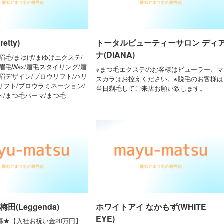
tty)
トータルビューティーサロン ディ
ナ(DIANA)
眉毛/まゆげ/まゆげエクステ/
眉毛Wax/眉毛スタイリング/眉
※まつ毛エクステのお客様はビューラー、マ
眉デザイン/ブロウリフト/ハリ
スカラはお控えください。※脱毛のお客様は
リフト/ブロウラミネーション/
当日剃毛してご来店お願い致します。
/まつ毛パーマ/まつ毛
田(Leggenda)
ホワイトアイ なかもず(WHITE
EYE)
募★【入社お祝い金20万円】