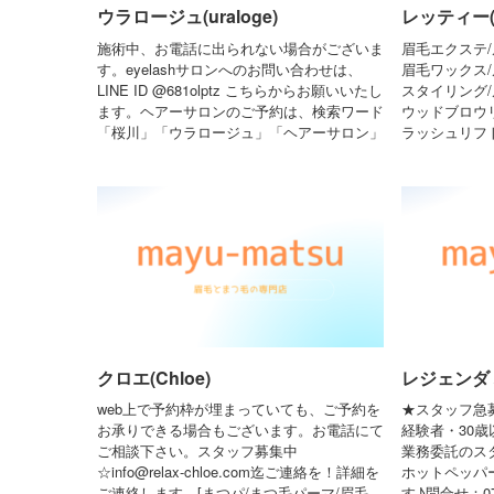
ウラロージュ(uraloge)
レッティー(re
施術中、お電話に出られない場合がございま
眉毛エクステ/
す。eyelashサロンへのお問い合わせは、
眉毛ワックス/
LINE ID @681olptz こちらからお願いいたし
スタイリング/
ます。ヘアーサロンのご予約は、検索ワード
ウッドブロウ
「桜川」「ウラロージュ」「ヘアーサロン」
ラッシュリフト
クロエ(Chloe)
レジェンダ 梅
web上で予約枠が埋まっていても、ご予約を
★スタッフ急
お承りできる場合もございます。お電話にて
経験者・30
ご相談下さい。スタッフ募集中
業務委託のス
☆info@relax-chloe.com迄ご連絡を！詳細を
ホットペッパ
ご連絡します。[まつパ/まつ毛パーマ/眉毛
す♪問合せ：070