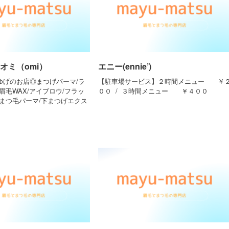
オミ（omi）
エニー(ennie’)
まゆげのお店◎まつげパーマ/ラ
【駐車場サービス】２時間メニュー ￥
眉毛WAX/アイブロウ/フラッ
００ / ３時間メニュー ￥４００
下まつ毛パーマ/下まつげエクス