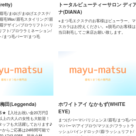
tty)
トータルビューティーサロン ディ
ナ(DIANA)
眉毛/まゆげ/まゆげエクステ/
眉毛Wax/眉毛スタイリング/眉
※まつ毛エクステのお客様はビューラー、マ
眉デザイン/ブロウリフト/ハリ
スカラはお控えください。※脱毛のお客様は
リフト/ブロウラミネーション/
当日剃毛してご来店お願い致します。
/まつ毛パーマ/まつ毛
田(Leggenda)
ホワイトアイ なかもず(WHITE
EYE)
募★【入社お祝い金20万円】
歳以上の大人の女性も大歓迎！
まつげパーマ/パリジェンヌ/眉毛/まつ毛パ
タッフも大活躍しております♪
マ/パーマ/アイブロウ/マツエク/フラットラ
ーからご応募は24時間可能で
ッシュ/バインドロック/眉/ラッシュリフト/
-1743-9255 担当小林