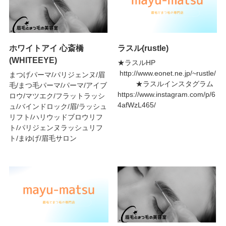
ホワイトアイ 心斎橋
ラスル(rustle)
(WHITEEYE)
★ラスルHP
http://www.eonet.ne.jp/~rustle/
まつげパーマ/パリジェンヌ/眉
★ラスルインスタグラム
毛/まつ毛パーマ/パーマ/アイブ
https://www.instagram.com/p/6
ロウ/マツエク/フラットラッシ
4afWzL465/
ュ/バインドロック/眉/ラッシュ
リフト/ハリウッドブロウリフ
ト/パリジェンヌラッシュリフ
ト/まゆげ/眉毛サロン