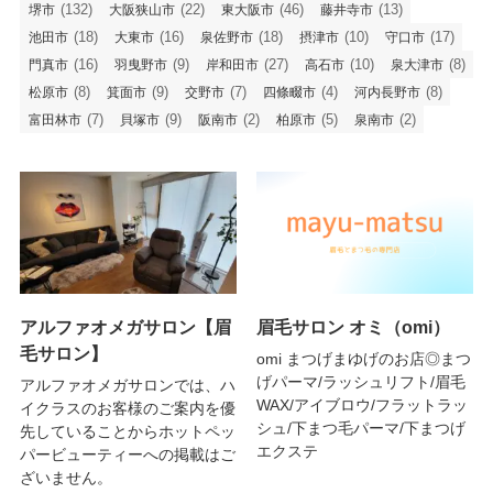
(132)
(22)
(46)
(13)
堺市
大阪狭山市
東大阪市
藤井寺市
(18)
(16)
(18)
(10)
(17)
池田市
大東市
泉佐野市
摂津市
守口市
(16)
(9)
(27)
(10)
(8)
門真市
羽曳野市
岸和田市
高石市
泉大津市
(8)
(9)
(7)
(4)
(8)
松原市
箕面市
交野市
四條畷市
河内長野市
(7)
(9)
(2)
(5)
(2)
富田林市
貝塚市
阪南市
柏原市
泉南市
アルファオメガサロン【眉
眉毛サロン オミ（omi）
毛サロン】
omi まつげまゆげのお店◎まつ
げパーマ/ラッシュリフト/眉毛
アルファオメガサロンでは、ハ
WAX/アイブロウ/フラットラッ
イクラスのお客様のご案内を優
シュ/下まつ毛パーマ/下まつげ
先していることからホットペッ
エクステ
パービューティーへの掲載はご
ざいません。