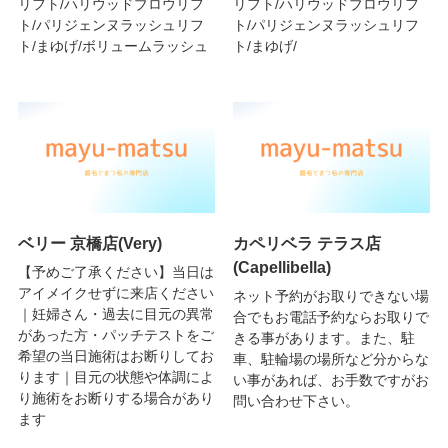
リフト/ハリウッドブロウリフ
リフト/ハリウッドブロウリフ
ト/パリジェンヌラッシュリフ
ト/パリジェンヌラッシュリフ
ト/まゆげ/ボリュームラッシュ
ト/まゆげ/
ベリー 京橋店(Very)
カペリベラ テラス店
(Capellibella)
【予めご了承ください】当日は
アイメイクせずに来店ください
ネット予約がお取りできない場
｜妊婦さん・過去に目元の異常
合でもお電話予約ならお取りで
があった方・パッチテストをご
きる事があります。また、駐
希望の当日施術はお断りしてお
車、駐輪場の場所など分からな
ります｜目元の状態や体調によ
い事があれば、お手数ですがお
り施術をお断りする場合があり
問い合わせ下さい。
ます