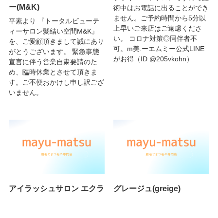
ー(M&K)
術中はお電話に出ることができ
ません。ご予約時間から5分以
平素より 『トータルビューテ
上早いご来店はご遠慮くださ
ィーサロン髪結い空間M&K』
い。 コロナ対策◎同伴者不
を、ご愛顧頂きまして誠にあり
可。m美.ーエムミー公式LINE
がとうございます。 緊急事態
がお得（ID @205vkohn）
宣言に伴う営業自粛要請のた
め、臨時休業とさせて頂きま
す。ご不便おかけし申し訳ござ
いません。
アイラッシュサロン エクラ
グレージュ(greige)