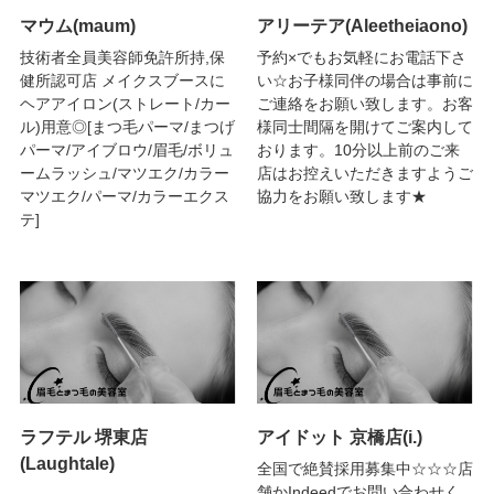
マウム(maum)
アリーテア(Aleetheiaono)
技術者全員美容師免許所持,保
予約×でもお気軽にお電話下さ
健所認可店 メイクスブースに
い☆お子様同伴の場合は事前に
ヘアアイロン(ストレート/カー
ご連絡をお願い致します。お客
ル)用意◎[まつ毛パーマ/まつげ
様同士間隔を開けてご案内して
パーマ/アイブロウ/眉毛/ボリュ
おります。10分以上前のご来
ームラッシュ/マツエク/カラー
店はお控えいただきますようご
マツエク/パーマ/カラーエクス
協力をお願い致します★
テ]
ラフテル 堺東店
アイドット 京橋店(i.)
(Laughtale)
全国で絶賛採用募集中☆☆☆店
舗かIndeedでお問い合わせく