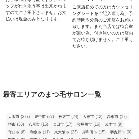
ッフが付き添う事は出来かねま
ご来店初めての方はカウンセリ
すのでご了承下さいませ。お支
ングシートをご記入頂く為、予
払いは現金のみとなります。
約時間５分前のご来店をお願い
致します。また当店では待合室
が無い為、付き添いの方は店内
でお待ち頂けません。ご了承く
ださい。
最寄エリアのまつ毛サロン一覧
(277)
(27)
(24)
(12)
(17)
大阪市
豊中市
枚方市
大東市
高槻市
(53)
(15)
(17)
(16)
(9)
堺市
八尾市
吹田市
寝屋川市
茨木市
(8)
(11)
(23)
(15)
(9)
守口市
和泉市
東大阪市
岸和田市
羽曳野市