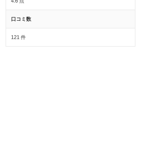
4.6 点
口コミ数
121 件