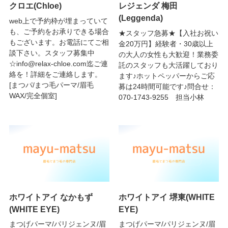
クロエ(Chloe)
レジェンダ 梅田
(Leggenda)
web上で予約枠が埋まっていて
も、ご予約をお承りできる場合
★スタッフ急募★【入社お祝い
もございます。お電話にてご相
金20万円】経験者・30歳以上
談下さい。スタッフ募集中
の大人の女性も大歓迎！業務委
☆info@relax-chloe.com迄ご連
託のスタッフも大活躍しており
絡を！詳細をご連絡します。
ます♪ホットペッパーからご応
[まつパ/まつ毛パーマ/眉毛
募は24時間可能です♪問合せ：
WAX/完全個室]
070-1743-9255 担当小林
ホワイトアイ なかもず
ホワイトアイ 堺東(WHITE
(WHITE EYE)
EYE)
まつげパーマ/パリジェンヌ/眉
まつげパーマ/パリジェンヌ/眉