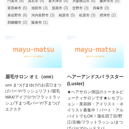
(8)
(4)
(4)
(6)
(5)
門真市
高石市
泉大津市
大阪狭山市
藤井寺市
(5)
(3)
(3)
(3)
(3)
富田林市
池田市
箕面市
交野市
貝塚市
(6)
(3)
(5)
(3)
(2)
泉佐野市
河内長野市
柏原市
松原市
摂津市
(2)
(1)
四條畷市
阪南市
眉毛サロン オミ（omi）
ヘアーアンドスパ ラスター
(Luster)
omi まつげまゆげのお店◎まつ
げパーマ/ラッシュリフト/眉毛
★ヘアサロン併設のトータルビ
WAX/アイブロウ/フラットラッ
ューティサロンです★レセプシ
シュ/下まつ毛パーマ/下まつげ
ョン・美容師・アイリスト・ネ
エクステ
イリスト募集中！パート・アル
バイトでもOK！蒲生四丁目/野
江/京橋/フラットラッシュ/まつ
げパーマ/ヘッドスパ