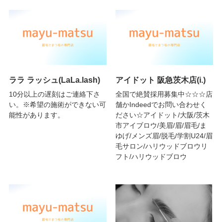
ララ ラッシュ(LaLa.lash)
アイドット 阪急茨木店(i.)
10分以上の遅刻はご連絡下さ
全国で絶賛採用募集中☆☆☆店
い。※希望の施術ができない可
舗かIndeedでお問い合わせく
能性があります。
ださい☆アイドット/大阪/茨木
市アイブロウ/美眉/眉/眉毛/ま
ゆげ/メンズ眉/脱毛/学割U24/眉
毛サロン/ハリウッドブロウリ
フト/ハリウッドブロウ