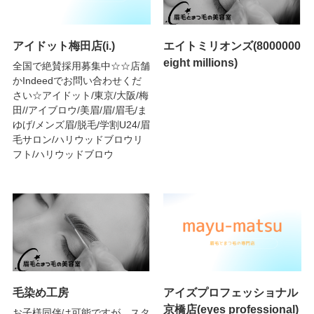
アイドット梅田店(i.)
エイトミリオンズ(8000000
eight millions)
全国で絶賛採用募集中☆☆店舗
かIndeedでお問い合わせくだ
さい☆アイドット/東京/大阪/梅
田//アイブロウ/美眉/眉/眉毛/ま
ゆげ/メンズ眉/脱毛/学割U24/眉
毛サロン/ハリウッドブロウリ
フト/ハリウッドブロウ
毛染め工房
アイズプロフェッショナル
京橋店(eyes professional)
お子様同伴は可能ですが、スタ