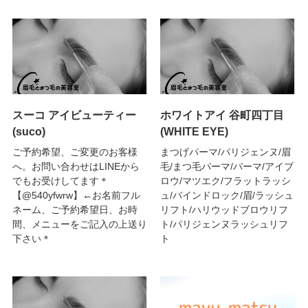
スーコ アイビューティー
ホワイトアイ 谷町四丁目
(suco)
(WHITE EYE)
ご予約希望、ご変更のお客様
まつげパーマ/パリジェンヌ/眉
へ。お問い合わせはLINEから
毛/まつ毛パーマ/パーマ/アイブ
でもお受けしてます＊
ロウ/マツエク/フラットラッシ
【@540yfwrw】←お名前フル
ュ/バインドロック/眉/ラッシュ
ネーム、ご予約希望日、お時
リフト/ハリウッドブロウリフ
間、メニューをご記入の上送り
ト/パリジェンヌラッシュリフ
下さい＊
ト