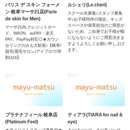
パリス デ スキン フォーメ
ルシェリ(Le.cheri)
ン 岐阜マーサ21店(Paris
スクール生募集♪スタッフ募集
de skin for Men)
中♪お子様同伴の場合、キッズ
スペースや保育担当のご用意が
マーサ21内,クレジットカー
ないため、ご自身でお子様が暇
ド、WAON、auPAY・楽天
にならないようにご用意頂きま
PAY、PayPay対応◎★カウン
すようよろしくお願い申し上げ
セリングのみも大歓迎♪【岐阜/
ます。
脱毛/眉毛サロン/アイブロウ/学
割U24】
プラチナフィール 岐阜店
ティアラ(TIARA for nail &
(Platinum Feel)
eye)
★アイリストスタッフ募集中★
まつげパーマ、まつ毛パーマ、