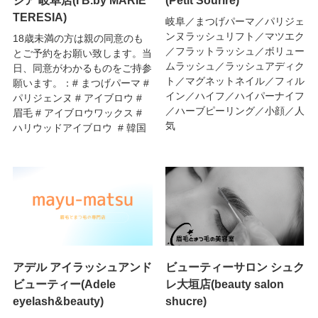
ジア 岐阜店(I’B.by MARIE
(Petit Sourire)
TERESIA)
岐阜／まつげパーマ／パリジェ
ンヌラッシュリフト／マツエク
18歳未満の方は親の同意のも
／フラットラッシュ／ボリュー
とご予約をお願い致します。当
ムラッシュ／ラッシュアディク
日、同意がわかるものをご持参
ト／マグネットネイル／フィル
願います。：# まつげパーマ #
イン／ハイフ／ハイパーナイフ
パリジェンヌ # アイブロウ #
／ハーブピーリング／小顔／人
眉毛 # アイブロウワックス #
気
ハリウッドアイブロウ # 韓国
アデル アイラッシュアンド
ビューティーサロン シュク
ビューティー(Adele
レ大垣店(beauty salon
eyelash&beauty)
shucre)