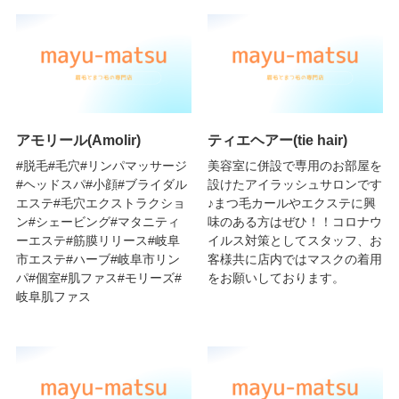
アモリール(Amolir)
ティエヘアー(tie hair)
#脱毛#毛穴#リンパマッサージ
美容室に併設で専用のお部屋を
#ヘッドスパ#小顔#ブライダル
設けたアイラッシュサロンです
エステ#毛穴エクストラクショ
♪まつ毛カールやエクステに興
ン#シェービング#マタニティ
味のある方はぜひ！！コロナウ
ーエステ#筋膜リリース#岐阜
イルス対策としてスタッフ、お
市エステ#ハーブ#岐阜市リン
客様共に店内ではマスクの着用
パ#個室#肌ファス#モリーズ#
をお願いしております。
岐阜肌ファス