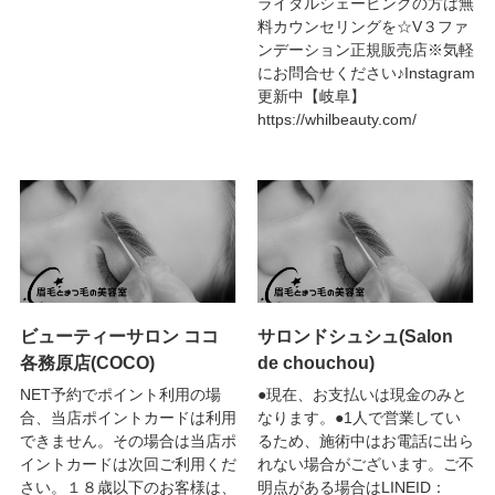
ライダルシェービングの方は無
料カウンセリングを☆V３ファ
ンデーション正規販売店※気軽
にお問合せください♪Instagram
更新中【岐阜】
https://whilbeauty.com/
ビューティーサロン ココ
サロンドシュシュ(Salon
各務原店(COCO)
de chouchou)
NET予約でポイント利用の場
●現在、お支払いは現金のみと
合、当店ポイントカードは利用
なります。●1人で営業してい
できません。その場合は当店ポ
るため、施術中はお電話に出ら
イントカードは次回ご利用くだ
れない場合がございます。ご不
さい。１８歳以下のお客様は、
明点がある場合はLINEID：