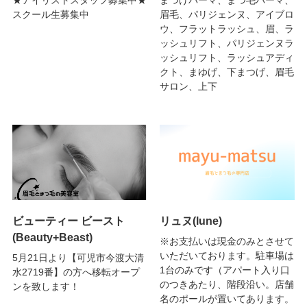
スクール生募集中
眉毛、パリジェンヌ、アイブロ
ウ、フラットラッシュ、眉、ラ
ッシュリフト、パリジェンヌラ
ッシュリフト、ラッシュアディ
クト、まゆげ、下まつげ、眉毛
サロン、上下
ビューティー ビースト
リュヌ(lune)
(Beauty+Beast)
※お支払いは現金のみとさせて
いただいております。駐車場は
5月21日より【可児市今渡大清
1台のみです（アパート入り口
水2719番】の方へ移転オープ
のつきあたり、階段沿い。店舗
ンを致します！
名のポールが置いてあります。