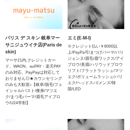
パリス デ スキン 岐阜マー
エミ(E-M-I)
サニジュウイチ店(Paris de
※クレジット払い￥8000以
skin)
上/PayPa可/まつげパーマ/パリ
ジェンヌ/眉毛/眉ワックス/アイ
マーサ21内,クレジットカー
ブロウ/美眉/ハリウッドブロウ
ド、WAON、auPAY・楽天PAY
リフト/フラットラッシュ/マツ
のみ対応、PayPayは対応して
エク/ボリュームラッシュ/パリ
おりません◎★カウンセリング
エク/ヘッドスパ/メンズ/韓
のみも大歓迎♪【岐阜/脱毛/フェ
国/LED
イシャル/バスト/痩身/マツエ
ク/まつ毛パーマ/眉毛アイブロ
ウ/U24学割】