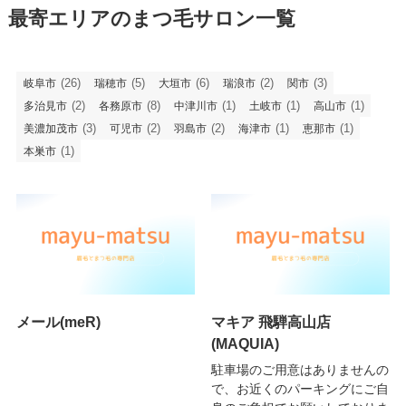
最寄エリアのまつ毛サロン一覧
(26)
(5)
(6)
(2)
(3)
岐阜市
瑞穂市
大垣市
瑞浪市
関市
(2)
(8)
(1)
(1)
(1)
多治見市
各務原市
中津川市
土岐市
高山市
(3)
(2)
(2)
(1)
(1)
美濃加茂市
可児市
羽島市
海津市
恵那市
(1)
本巣市
メール(meR)
マキア 飛騨高山店
(MAQUIA)
駐車場のご用意はありませんの
で、お近くのパーキングにご自