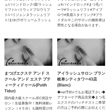
ュ/バインドロック/眉/ラッシュ
ュ#バインドロック#まつ毛パ
リフト/ハリウッドブロウリフ
ーマ#ラッシュリフト#アイブ
ト/パリジェンヌラッシュリフ
ロウ#美眉スタイリング#ブラ
ト/まゆげ/ボリュームラッシュ
イダル※このサロンの施術者は
男性となる場合があります。
まつげエクステ アンド ス
アイラッシュサロン ブラン
クール アンド エステ プテ
岐阜シティタワー43店
ィーティドゥール(Putih
(Blanc)
Tidur)
◆net予約×でもお電話下さい◆
アフターケア商品充実◆まつ毛
国内最大級スクールJEC併設サ
エクステのパッチテストご希望
ロン！生徒募集中！無料体験レ
の方はご予約の際にお伝えくだ
ッスン（４５分）も随時受け付