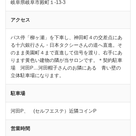
岐阜県岐阜市殿町１-13-3
アクセス
バス停「柳ヶ瀬」を下車し、神田町４の交差点にあ
る十六銀行さん・日本タクシーさんの道へ直進。そ
のまま美園町４まで直進して信号を渡り、右手にあ
ります黄色い建物の隣が当サロンです。＊契約駐車
場 河田P…河田帽子さんのお隣にある 青い壁の
立体駐車場になります。
駐車場
河田P、 (セルフエステ）近隣コインP
営業時間