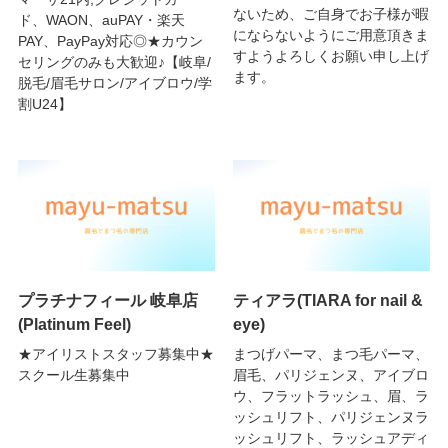
ないため、ご自身でお子様が暇
ド、WAON、auPAY・楽天
にならないようにご用意頂きま
PAY、PayPay対応◎★カウン
すようよろしくお願い申し上げ
セリングのみも大歓迎♪【岐阜/
ます。
脱毛/眉毛サロン/アイブロウ/学
割U24】
プラチナフィール 岐阜店
ティアラ(TIARA for nail &
(Platinum Feel)
eye)
★アイリストスタッフ募集中★
まつげパーマ、まつ毛パーマ、
スクール生募集中
眉毛、パリジェンヌ、アイブロ
ウ、フラットラッシュ、眉、ラ
ッシュリフト、パリジェンヌラ
ッシュリフト、ラッシュアディ