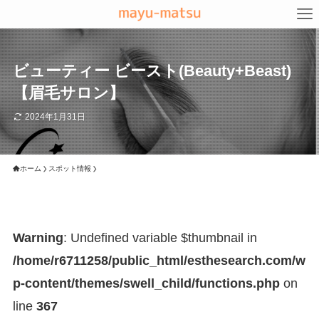
ビューティー ビースト(Beauty+Beast)
【眉毛サロン】
2024年1月31日
ホーム
スポット情報
Warning
: Undefined variable $thumbnail in
/home/r6711258/public_html/esthesearch.com/w
p-content/themes/swell_child/functions.php
on
line
367