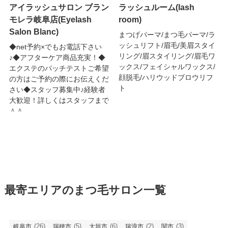
アイラッシュサロン ブラン
ラッシュルーム(lash
モレラ岐阜店(Eyelash
room)
Salon Blanc)
まつげパーマ/まつ毛パーマ/ラ
ッシュリフト/眉毛/美眉スタイ
◆net予約×でもお電話下さい
リング/眉スタイリング/眉毛ワ
♪◆アフターケア商品充実！◆
ックス/フェイシャルワックス/
エクステのパッチテストご希望
顔脱毛/ハリウッドブロウリフ
の方はご予約の際にお伝えくだ
ト
さい◆スタッフ募集中♪経験者
大歓迎！詳しくはスタッフまで
＾＾
最寄エリアのまつ毛サロン一覧
(26)
(5)
(6)
(2)
(3)
岐阜市
瑞穂市
大垣市
瑞浪市
関市