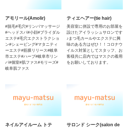
アモリール(Amolir)
ティエヘアー(tie hair)
#脱毛#毛穴#リンパマッサージ
美容室に併設で専用のお部屋を
#ヘッドスパ#小顔#ブライダル
設けたアイラッシュサロンです
エステ#毛穴エクストラクショ
♪まつ毛カールやエクステに興
ン#シェービング#マタニティ
味のある方はぜひ！！コロナウ
ーエステ#筋膜リリース#岐阜
イルス対策としてスタッフ、お
市エステ#ハーブ#岐阜市リン
客様共に店内ではマスクの着用
パ#個室#肌ファス#モリーズ#
をお願いしております。
岐阜肌ファス
ネイルアイルーム トテ
サロンド シーク(salon de