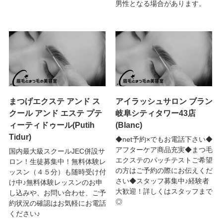
男性となる場合があります。
まつげエクステ アンド ス
アイラッシュサロン ブラン
クール アンド エステ プテ
岐阜シティタワー43店
ィーティドゥール(Putih
(Blanc)
Tidur)
◆net予約×でもお電話下さい◆
アフターケア商品充実◆まつ毛
国内最大級スクールJEC併設サ
エクステのパッチテストご希望
ロン！生徒募集中！無料体験レ
の方はご予約の際にお伝えくだ
ッスン（４５分）も随時受け付
さい◆スタッフ募集中♪経験者
け中♪無料体験レッスンのお申
大歓迎！詳しくはスタッフまで
し込みや、お問い合わせ、ご予
◎
約状況の確認はお気軽にお電話
ください♪