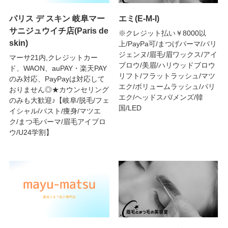
パリス デ スキン 岐阜マー
エミ(E-M-I)
サニジュウイチ店(Paris de
※クレジット払い￥8000以
skin)
上/PayPa可/まつげパーマ/パリ
ジェンヌ/眉毛/眉ワックス/アイ
マーサ21内,クレジットカー
ブロウ/美眉/ハリウッドブロウ
ド、WAON、auPAY・楽天PAY
リフト/フラットラッシュ/マツ
のみ対応、PayPayは対応して
エク/ボリュームラッシュ/パリ
おりません◎★カウンセリング
エク/ヘッドスパ/メンズ/韓
のみも大歓迎♪【岐阜/脱毛/フェ
国/LED
イシャル/バスト/痩身/マツエ
ク/まつ毛パーマ/眉毛アイブロ
ウ/U24学割】