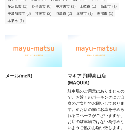
(2)
(8)
(1)
(1)
(1)
多治見市
各務原市
中津川市
土岐市
高山市
(3)
(2)
(2)
(1)
(1)
美濃加茂市
可児市
羽島市
海津市
恵那市
(1)
本巣市
メール(meR)
マキア 飛騨高山店
(MAQUIA)
駐車場のご用意はありませんの
で、お近くのパーキングにご自
身のご負担でお願いしておりま
す。※お店の前にお車を停めら
れるスペースがございますが、
お店の駐車場ではない為停めな
いようご協力お願い致します。