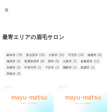
Instagram
最寄エリアの眉毛サロン
(78)
(16)
(16)
(16)
(9)
岐阜市
多治見市
大垣市
可児市
瑞穂市
(4)
(8)
(9)
(2)
(12)
瑞浪市
美濃加茂市
関市
土岐市
各務原市
(2)
(1)
(1)
(1)
(1)
本巣市
中津川市
下呂市
飛騨市
美濃市
(3)
羽島市