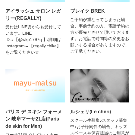
アイラッシュ サロン レガ
ブレイク BREK
リー(REGALLY)
ご予約が重なってしまった場
合、事前予約の方、電話予約の
受付はLINE@からも受付して
方が優先とさせて頂いておりま
います。LINE
す。お電話で時間等の変更をお
ID→【@wkp1797q 】/詳細は
願いする場合がありますので、
Instagram→【regally.chika】
ご了承ください。
をご覧ください☆
パリス デ スキン フォーメ
ルシェリ(Le.cheri)
ン 岐阜マーサ21店(Paris
スクール生募集♪スタッフ募集
de skin for Men)
中♪お子様同伴の場合、キッズ
スペースや保育担当のご用意が
マーサ21内,クレジットカー