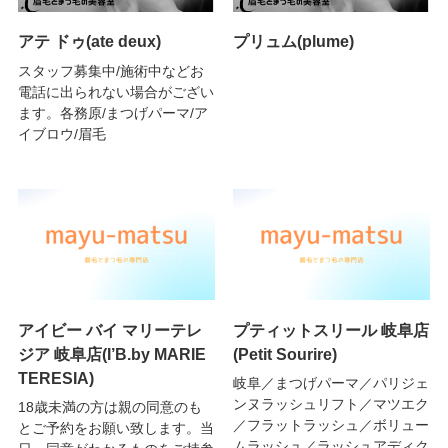
アテ ドゥ(ate deux)
プリュム(plume)
スタッフ募集中/施術中などお
電話に出られない場合がござい
ます。各務原/まつげパーマ/ア
イブロウ/眉毛
アイビー バイ マリーテレ
プティットスリール 岐阜店
ジア 岐阜店(I’B.by MARIE
(Petit Sourire)
TERESIA)
岐阜／まつげパーマ／パリジェ
ンヌラッシュリフト／マツエク
18歳未満の方は親の同意のも
／フラットラッシュ／ボリュー
とご予約をお願い致します。当
ムラッシュ／ラッシュアディク