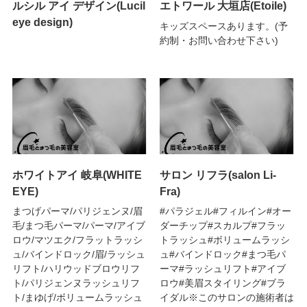
ルシル アイ デザイン(Lucil
エトワール 大垣店(Etoile)
eye design)
キッズスペースあります。(予
約制・お問い合わせ下さい)
ホワイトアイ 岐阜(WHITE
サロン リフラ(salon Li-
EYE)
Fra)
まつげパーマ/パリジェンヌ/眉
#パラジェル#フィルイン#オー
毛/まつ毛パーマ/パーマ/アイブ
ダーチップ#スカルプ#フラッ
ロウ/マツエク/フラットラッシ
トラッシュ#ボリュームラッシ
ュ/バインドロック/眉/ラッシュ
ュ#バインドロック#まつ毛パ
リフト/ハリウッドブロウリフ
ーマ#ラッシュリフト#アイブ
ト/パリジェンヌラッシュリフ
ロウ#美眉スタイリング#ブラ
ト/まゆげ/ボリュームラッシュ
イダル※このサロンの施術者は