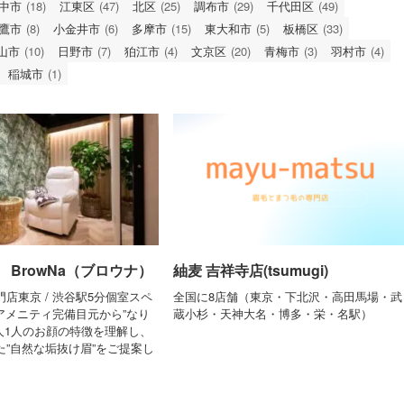
中市
(18)
江東区
(47)
北区
(25)
調布市
(29)
千代田区
(49)
鷹市
(8)
小金井市
(6)
多摩市
(15)
東大和市
(5)
板橋区
(33)
山市
(10)
日野市
(7)
狛江市
(4)
文京区
(20)
青梅市
(3)
羽村市
(4)
稲城市
(1)
 BrowNa（ブロウナ）
紬麦 吉祥寺店(tsumugi)
店東京 / 渋谷駅5分個室スペ
全国に8店舗（東京・下北沢・高田馬場・武
のアメニティ完備目元から”なり
蔵小杉・天神大名・博多・栄・名駅）
人1人のお顔の特徴を理解し、
た”自然な垢抜け眉”をご提案し