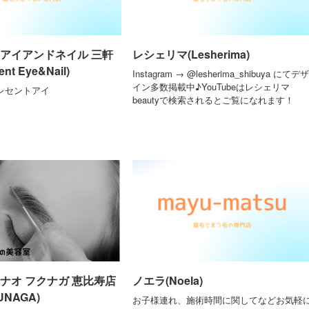
 アイアンドネイル 三軒
レシェリマ(Lesherima)
nt Eye&Nail)
Instagram → @lesherima_shibuya にてデザ
イン多数掲載中♪YouTubeはレシェリマ
レセントアイ
beautyで検索されるとご覧になれます！
ナオ フクナガ 恵比寿店
ノエラ(Noela)
UNAGA)
お子様連れ、施術時間に関してなどお気軽