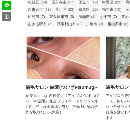
杉並区
(50)
国分寺市
(17)
国立市
(18)
中野区
(23)
府
西東京市
(18)
荒川区
(23)
練馬区
(29)
福生市
(10)
三
昭島市
(7)
東久留米市
(5)
清瀬市
(4)
小平市
(7)
東村
あきる野市
(5)
武蔵村山市
(3)
川崎市
(2)
相模原市
(2)
眉毛サロン 紬麦(つむぎ)-tsumugi-
眉毛サロン
紬麦-tsumugi-吉祥寺店《アイブロウ/まつげ
アイブロウ専門
パーマ/眉毛》完全プライベートサロンです
ース / 拘り
※下北沢・高田馬場店有り（全国8店舗の予
たい自分”へ1
約が取れない人気店）
自眉を活かし
ます。