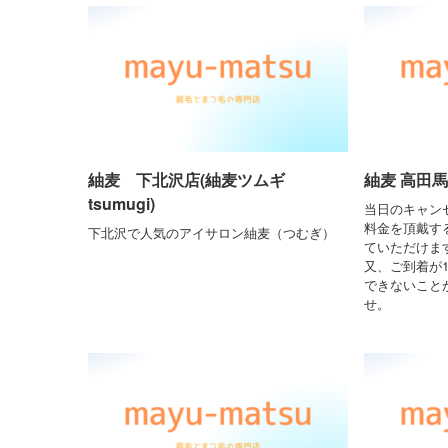
紬麦 下北沢店(紬麦ツムギ
紬麦 高田馬場
tsumugi)
当日のキャン
料金を頂戴す
下北沢で人気のアイサロン紬麦（つむぎ）
ていただけま
又、ご到着が
できないこと
せ。