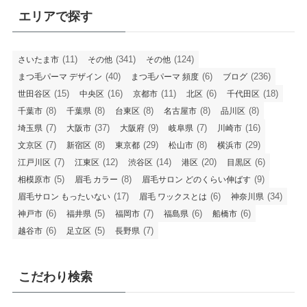
エリアで探す
(11)
(341)
(124)
さいたま市
その他
その他
(40)
(6)
(236)
まつ毛パーマ デザイン
まつ毛パーマ 頻度
ブログ
(15)
(16)
(11)
(6)
(18)
世田谷区
中央区
京都市
北区
千代田区
(8)
(8)
(8)
(8)
(8)
千葉市
千葉県
台東区
名古屋市
品川区
(7)
(37)
(9)
(7)
(16)
埼玉県
大阪市
大阪府
岐阜県
川崎市
(7)
(8)
(29)
(8)
(29)
文京区
新宿区
東京都
松山市
横浜市
(7)
(12)
(14)
(20)
(6)
江戸川区
江東区
渋谷区
港区
目黒区
(5)
(8)
(9)
相模原市
眉毛 カラー
眉毛サロン どのくらい伸ばす
(17)
(6)
(34)
眉毛サロン もったいない
眉毛 ワックスとは
神奈川県
(6)
(5)
(7)
(6)
(6)
神戸市
福井県
福岡市
福島県
船橋市
(6)
(5)
(7)
越谷市
足立区
長野県
こだわり検索