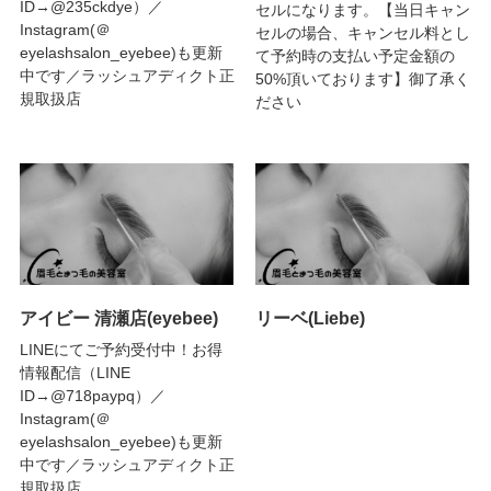
ID→@235ckdye）／
セルになります。【当日キャン
Instagram(＠
セルの場合、キャンセル料とし
eyelashsalon_eyebee)も更新
て予約時の支払い予定金額の
中です／ラッシュアディクト正
50%頂いております】御了承く
規取扱店
ださい
アイビー 清瀬店(eyebee)
リーベ(Liebe)
LINEにてご予約受付中！お得
情報配信（LINE
ID→@718paypq）／
Instagram(＠
eyelashsalon_eyebee)も更新
中です／ラッシュアディクト正
規取扱店