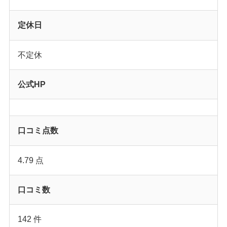
定休日
不定休
公式HP
口コミ点数
4.79 点
口コミ数
142 件