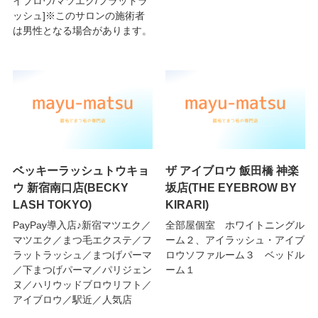
イブロウ/マツエク/フラットラ
ッシュ]※このサロンの施術者
は男性となる場合があります。
ベッキーラッシュトウキョ
ザ アイブロウ 飯田橋 神楽
ウ 新宿南口店(BECKY
坂店(THE EYEBROW BY
LASH TOKYO)
KIRARI)
PayPay導入店♪新宿マツエク／
全部屋個室 ホワイトニングル
マツエク／まつ毛エクステ／フ
ーム２、アイラッシュ・アイブ
ラットラッシュ／まつげパーマ
ロウソファルーム３ ベッドル
／下まつげパーマ／パリジェン
ーム１
ヌ／ハリウッドブロウリフト／
アイブロウ／駅近／人気店