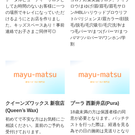
してお時間のないお客様に一つ
ロウ/まゆげ/眉/眉毛/眉毛サロ
の場所でキレイになっていただ
ン/HBL/ハリウッドブロウリフ
けるようにとお店を作りまし
ト/パリジェンヌ/眉カラー/顔脱
た。キッズスペースあり！事前
毛/脱毛/毛穴吸引/毛穴洗浄/ま
連絡でお子さまご同伴可◎
つ毛パーマ/まつげパーマ/まつ
パ/マツパ/パーマ/ワンホン/学
割
クイーンズワックス 新宿店
プーラ 西新井店(Pura)
(Queen’s Wax)
18歳未満の方は保護者様の同
意が必要となります。パッチテ
初めてで不安な方はお気軽にご
ストを行った際は、経過を見る
相談ください。直前のご予約も
為その日の施術は見送りとなり
受付けております。