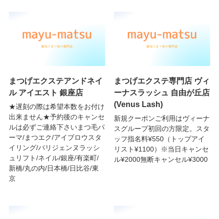
まつげエクステアンドネイ
まつげエクステ専門店 ヴィ
ル アイエスト 銀座店
ーナスラッシュ 自由が丘店
(Venus Lash)
★遅刻の際は希望本数をお付け
出来ません★予約後のキャンセ
新規クーポンご利用はヴィーナ
ルは必ずご連絡下さいまつ毛パ
スグループ初回の方限定。スタ
ーマ/まつエク/アイブロウスタ
ッフ指名料¥550（トップアイ
イリング/パリジェンヌラッシ
リスト¥1100）※当日キャンセ
ュリフト/ネイル/銀座/有楽町/
ル¥2000無断キャンセル¥3000
新橋/丸の内/日本橋/日比谷/東
京