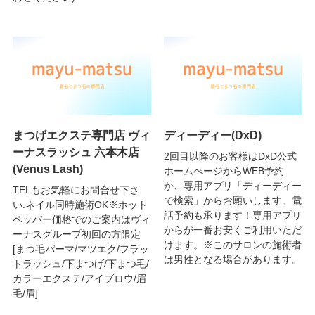
まつげエクステ専門店 ヴィ
ディーディー(DxD)
ーナスラッシュ 六本木店
2回目以降のお客様はDxD公式
(Venus Lash)
ホームぺージからWEB予約
か、専用アプリ「ディーディー
TELもお気軽にお問合せ下さ
で検索」からお願いします。電
い.ネイル同時施術OK※ホット
話予約も承ります！専用アプリ
ペッパー価格でのご案内はヴィ
からが一番お安くご利用いただ
ーナスグループ初回の方限定
けます。※このサロンの施術者
[まつ毛パーマ/マツエク/フラッ
は男性となる場合があります。
トラッシュ/下まつげ/下まつ毛/
カラーエクステ/アイブロウ/眉
毛/眉]