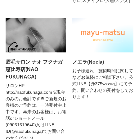
サロン/アイブロウ/眉/メンズ］
眉毛サロン ナオ フクナガ
ノエラ(Noela)
恵比寿店(NAO
お子様連れ、施術時間に関して
FUKUNAGA)
などお気軽にご相談下さい。公
式LINE【@375wzzug】にて予
サロンHP
約、問い合わせの受付をしてお
http://naofukunaga.com※現金
ります！
のみのお会計です※ご新規のお
客様のご予約は、一時受付中止
中です。再来のお客様は、お電
話orショートメール
(09031619640)又はLINE
ID(@naofukunaga)でお問い合
わせください)