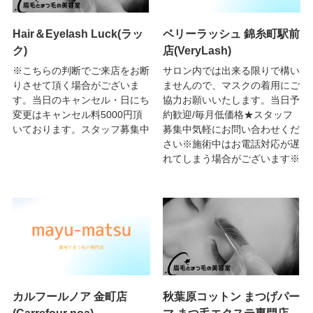
Hair＆Eyelash Luck(ラッ
ベリーラッシュ 錦糸町駅前
ク)
店(VeryLash)
※こちらの判断でご来店をお断
サロン内では出来る限りで構い
りさせて頂く場合がございま
ませんので、マスクの着用にご
す。当日のキャンセル・日にち
協力お願いいたします。当日予
変更はキャンセル料5000円頂
約歓迎/毎月低価格★スタッフ
いております。スタッフ募集中
募集中気軽にお問い合わせくだ
さい※施術中はお電話対応が遅
れてしまう場合がございます※
カルフールノア 金町店
秋葉原コットン まつげパー
(Carrefour noa)
マ まつ毛エクステ専門店