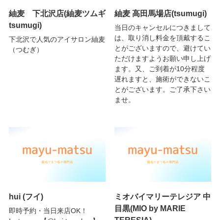
紬麦 下北沢店(紬麦ツムギ
紬麦 高田馬場店(tsumugi)
tsumugi)
当日のキャンセルにつきまして
は、取り消し料金を頂戴するこ
下北沢で人気のアイサロン紬麦
とがございますので、避けてい
（つむぎ）
ただけますようお願い申し上げ
ます。又、ご到着が10分程度
遅れますと、施術ができないこ
とがございます。ご了承下さい
ませ。
hui (フイ)
ミオバイマリーテレジア 中
目黒(MIO by MARIE
即時予約・当日来店OK！
TERESIA)