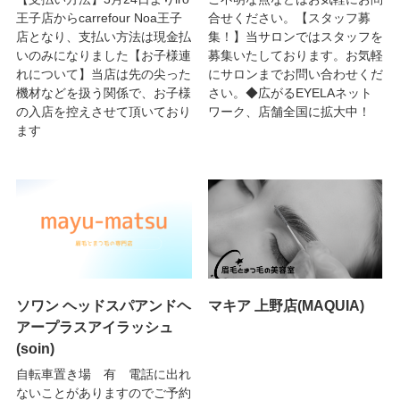
王子店からcarrefour Noa王子
合せください。【スタッフ募
店となり、支払い方法は現金払
集！】当サロンではスタッフを
いのみになりました【お子様連
募集いたしております。お気軽
れについて】当店は先の尖った
にサロンまでお問い合わせくだ
機材などを扱う関係で、お子様
さい。◆広がるEYELAネット
の入店を控えさせて頂いており
ワーク、店舗全国に拡大中！
ます
ソワン ヘッドスパアンドヘ
マキア 上野店(MAQUIA)
アープラスアイラッシュ
(soin)
自転車置き場 有 電話に出れ
ないことがありますのでご予約