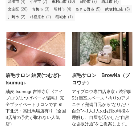
(4)
(7)
(10)
(7)
(4)
清瀬市
小平市
東村山市
日野市
狛江市
(20)
(3)
(4)
(5)
(3)
文京区
青梅市
羽村市
あきる野市
武蔵村山市
(2)
(2)
(1)
川崎市
相模原市
稲城市
眉毛サロン 紬麦(つむぎ)-
眉毛サロン BrowNa（ブ
tsumugi-
ロウナ）
紬麦-tsumugi-吉祥寺店《アイ
アイブロウ専門店東京 / 渋谷駅
ブロウ/まつげパーマ/眉毛》完
5分個室スペース / 拘りのアメ
全プライベートサロンです ※
ニティ完備目元から”なりたい
下北沢・高田馬場店有り（全国
自分”へ1人1人のお顔の特徴を
8店舗の予約が取れない人気
理解し、自眉を活かした”自然
店）
な垢抜け眉”をご提案します。