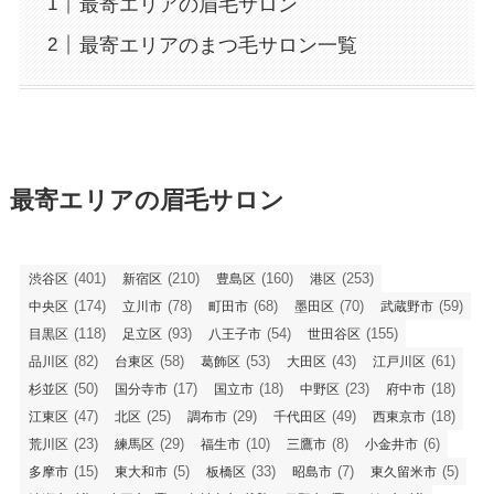
最寄エリアの眉毛サロン
最寄エリアのまつ毛サロン一覧
最寄エリアの眉毛サロン
(401)
(210)
(160)
(253)
渋谷区
新宿区
豊島区
港区
(174)
(78)
(68)
(70)
(59)
中央区
立川市
町田市
墨田区
武蔵野市
(118)
(93)
(54)
(155)
目黒区
足立区
八王子市
世田谷区
(82)
(58)
(53)
(43)
(61)
品川区
台東区
葛飾区
大田区
江戸川区
(50)
(17)
(18)
(23)
(18)
杉並区
国分寺市
国立市
中野区
府中市
(47)
(25)
(29)
(49)
(18)
江東区
北区
調布市
千代田区
西東京市
(23)
(29)
(10)
(8)
(6)
荒川区
練馬区
福生市
三鷹市
小金井市
(15)
(5)
(33)
(7)
(5)
多摩市
東大和市
板橋区
昭島市
東久留米市