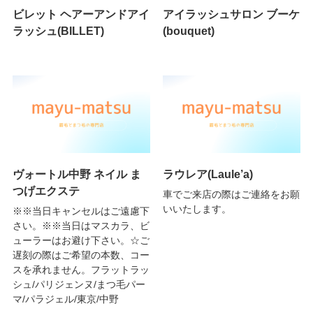
ビレット ヘアーアンドアイ
アイラッシュサロン ブーケ
ラッシュ(BILLET)
(bouquet)
ヴォートル中野 ネイル ま
ラウレア(Laule’a)
つげエクステ
車でご来店の際はご連絡をお願
いいたします。
※※当日キャンセルはご遠慮下
さい。※※当日はマスカラ、ビ
ューラーはお避け下さい。☆ご
遅刻の際はご希望の本数、コー
スを承れません。フラットラッ
シュ/パリジェンヌ/まつ毛パー
マ/パラジェル/東京/中野