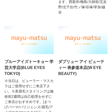
ます。西新井/梅島/大師前/五反
野/北千住/竹ノ塚/谷塚/草加/越
谷
ブルーアイズトーキョー 学
ダブリュー アイ ビューテ
芸大学店(BLUE EYES
ィー 表参道本店(W EYE
TOKYO)
BEAUTY)
※当日は、ビューラー・マスカ
ラはご使用せずにご来店下さ
い。※美眉毛スタイリングは施
術前2週間は自己処理をせずに
ご来店がおすすめです。[まつ
げパーマ/パリジェンヌ/眉毛/ア