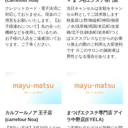
クレジットカード・電子決済に
当日キャンセルは全額をキャン
対応しておりません。現金のご
セル料としてご請求致します
用意をお願いいたします。【お
秋葉原/上野/御徒町/神田/御茶
子様連れについて】先の尖った
ノ水/浅草橋/両国/末広町/水道
機材などを使用しているため、
橋/北千住/錦糸町/岩本町/つく
お子様の入店をご遠慮頂いてお
ばエクスプレスなどからのお乗
ります。ご了承ください。
り換えの際のご利用も大変便利
です ※このサロンの施術者は
男性となる場合があります。
カルフールノア 王子店
まつげエクステ専門店 アイ
(carrefour Noa)
ラ中野店(EYELA)
【支払い方法】3月24日よりiro
ご不明な点などはお気軽にお問