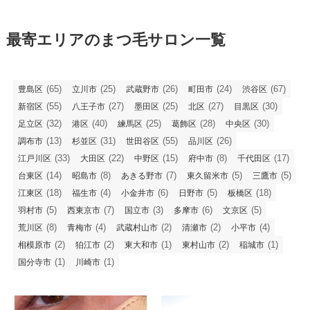
最寄エリアのまつ毛サロン一覧
(65)
(25)
(26)
(24)
(67)
豊島区
立川市
武蔵野市
町田市
渋谷区
(55)
(27)
(25)
(27)
(30)
新宿区
八王子市
墨田区
北区
目黒区
(32)
(40)
(25)
(28)
(30)
足立区
港区
練馬区
葛飾区
中央区
(13)
(31)
(55)
(26)
調布市
杉並区
世田谷区
品川区
(33)
(22)
(15)
(8)
(17)
江戸川区
大田区
中野区
府中市
千代田区
(14)
(8)
(7)
(5)
(5)
台東区
昭島市
あきる野市
東久留米市
三鷹市
(18)
(4)
(6)
(5)
(18)
江東区
福生市
小金井市
日野市
板橋区
(5)
(7)
(3)
(6)
(5)
羽村市
西東京市
国立市
多摩市
文京区
(8)
(4)
(2)
(2)
(4)
荒川区
青梅市
武蔵村山市
清瀬市
小平市
(2)
(2)
(1)
(2)
(1)
相模原市
狛江市
東大和市
東村山市
稲城市
(1)
(1)
国分寺市
川崎市