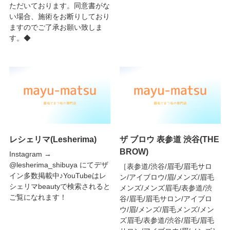
ただいております。同意書がな
い場合、施術をお断りしており
ますのでご了承お願い致しま
す。◆
レシェリマ(Lesherima)
ザ ブロウ 表参道 渋谷(THE
BROW)
Instagram →
@lesherima_shibuya にてデザ
［表参道/渋谷/眉毛/眉毛サロ
イン多数掲載中♪YouTubeはレ
ン/アイブロウ/眉/メンズ/眉毛
シェリマbeautyで検索されると
メンズ/メンズ眉毛/表参道/渋
ご覧になれます！
谷/眉毛/眉毛サロン/アイブロ
ウ/眉/メンズ/眉毛メンズ/メン
ズ眉毛/表参道/渋谷/眉毛/眉毛