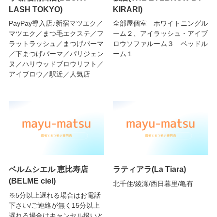
LASH TOKYO)
KIRARI)
PayPay導入店♪新宿マツエク／
全部屋個室 ホワイトニングル
マツエク／まつ毛エクステ／フ
ーム２、アイラッシュ・アイブ
ラットラッシュ／まつげパーマ
ロウソファルーム３ ベッドル
／下まつげパーマ／パリジェン
ーム１
ヌ／ハリウッドブロウリフト／
アイブロウ／駅近／人気店
ベルムシエル 恵比寿店
ラティアラ(La Tiara)
(BELME ciel)
北千住/綾瀬/西日暮里/亀有
※5分以上遅れる場合はお電話
下さい/ご連絡が無く15分以上
遅れる場合はキャンセル扱いと