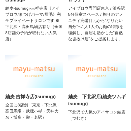
紬麦-tsumugi-吉祥寺店《アイ
アイブロウ専門店東京 / 渋谷駅
ブロウ/まつげパーマ/眉毛》完
5分個室スペース / 拘りのアメ
全プライベートサロンです ※
ニティ完備目元から”なりたい
下北沢・高田馬場店有り（全国
自分”へ1人1人のお顔の特徴を
8店舗の予約が取れない人気
理解し、自眉を活かした”自然
店）
な垢抜け眉”をご提案します。
紬麦 吉祥寺店(tsumugi)
紬麦 下北沢店(紬麦ツムギ
tsumugi)
全国に8店舗（東京・下北沢・
高田馬場・武蔵小杉・天神大
下北沢で人気のアイサロン紬麦
名・博多・栄・名駅）
（つむぎ）