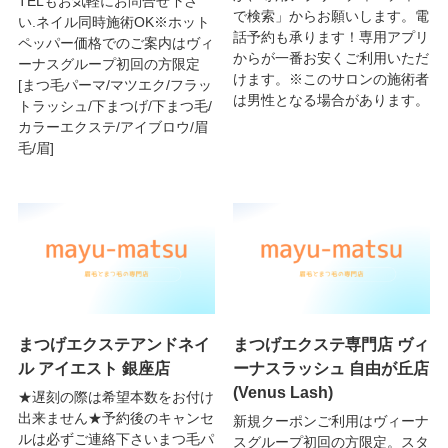
TELもお気軽にお問合せ下さ
で検索」からお願いします。電
い.ネイル同時施術OK※ホット
話予約も承ります！専用アプリ
ペッパー価格でのご案内はヴィ
からが一番お安くご利用いただ
ーナスグループ初回の方限定
けます。※このサロンの施術者
[まつ毛パーマ/マツエク/フラッ
は男性となる場合があります。
トラッシュ/下まつげ/下まつ毛/
カラーエクステ/アイブロウ/眉
毛/眉]
まつげエクステアンドネイ
まつげエクステ専門店 ヴィ
ル アイエスト 銀座店
ーナスラッシュ 自由が丘店
(Venus Lash)
★遅刻の際は希望本数をお付け
出来ません★予約後のキャンセ
新規クーポンご利用はヴィーナ
ルは必ずご連絡下さいまつ毛パ
スグループ初回の方限定。スタ