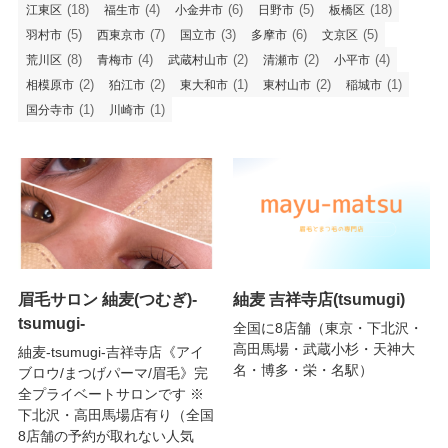
(18)
(4)
(6)
(5)
(18)
江東区
福生市
小金井市
日野市
板橋区
(5)
(7)
(3)
(6)
(5)
羽村市
西東京市
国立市
多摩市
文京区
(8)
(4)
(2)
(2)
(4)
荒川区
青梅市
武蔵村山市
清瀬市
小平市
(2)
(2)
(1)
(2)
(1)
相模原市
狛江市
東大和市
東村山市
稲城市
(1)
(1)
国分寺市
川崎市
眉毛サロン 紬麦(つむぎ)-
紬麦 吉祥寺店(tsumugi)
tsumugi-
全国に8店舗（東京・下北沢・
高田馬場・武蔵小杉・天神大
紬麦-tsumugi-吉祥寺店《アイ
名・博多・栄・名駅）
ブロウ/まつげパーマ/眉毛》完
全プライベートサロンです ※
下北沢・高田馬場店有り（全国
8店舗の予約が取れない人気