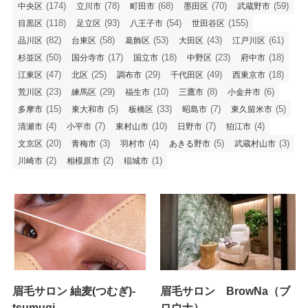
(174)
(78)
(68)
(70)
(59)
中央区
立川市
町田市
墨田区
武蔵野市
(118)
(93)
(54)
(155)
目黒区
足立区
八王子市
世田谷区
(82)
(58)
(53)
(43)
(61)
品川区
台東区
葛飾区
大田区
江戸川区
(50)
(17)
(18)
(23)
(18)
杉並区
国分寺市
国立市
中野区
府中市
(47)
(25)
(29)
(49)
(18)
江東区
北区
調布市
千代田区
西東京市
(23)
(29)
(10)
(8)
(6)
荒川区
練馬区
福生市
三鷹市
小金井市
(15)
(5)
(33)
(7)
(5)
多摩市
東大和市
板橋区
昭島市
東久留米市
(4)
(7)
(10)
(7)
(4)
清瀬市
小平市
東村山市
日野市
狛江市
(20)
(3)
(4)
(5)
(3)
文京区
青梅市
羽村市
あきる野市
武蔵村山市
(2)
(2)
(1)
川崎市
相模原市
稲城市
眉毛サロン 紬麦(つむぎ)-
眉毛サロン BrowNa（ブ
tsumugi-
ロウナ）