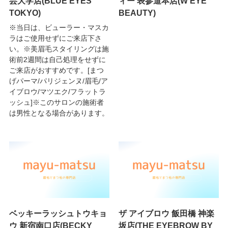
芸大学店(BLUE EYES
ィー 表参道本店(W EYE
TOKYO)
BEAUTY)
※当日は、ビューラー・マスカ
ラはご使用せずにご来店下さ
い。※美眉毛スタイリングは施
術前2週間は自己処理をせずに
ご来店がおすすめです。[まつ
げパーマ/パリジェンヌ/眉毛/ア
イブロウ/マツエク/フラットラ
ッシュ]※このサロンの施術者
は男性となる場合があります。
ベッキーラッシュトウキョ
ザ アイブロウ 飯田橋 神楽
ウ 新宿南口店(BECKY
坂店(THE EYEBROW BY