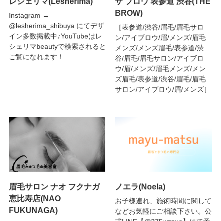
レシェリマ(Lesherima)
ザ ブロウ 表参道 渋谷(THE
BROW)
Instagram →
@lesherima_shibuya にてデザ
［表参道/渋谷/眉毛/眉毛サロ
イン多数掲載中♪YouTubeはレ
ン/アイブロウ/眉/メンズ/眉毛
シェリマbeautyで検索されると
メンズ/メンズ眉毛/表参道/渋
ご覧になれます！
谷/眉毛/眉毛サロン/アイブロ
ウ/眉/メンズ/眉毛メンズ/メン
ズ眉毛/表参道/渋谷/眉毛/眉毛
サロン/アイブロウ/眉/メンズ］
眉毛サロン ナオ フクナガ
ノエラ(Noela)
恵比寿店(NAO
お子様連れ、施術時間に関して
FUKUNAGA)
などお気軽にご相談下さい。公