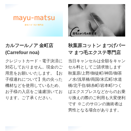
カルフールノア 金町店
秋葉原コットン まつげパー
(Carrefour noa)
マ まつ毛エクステ専門店
クレジットカード・電子決済に
当日キャンセルは全額をキャン
対応しておりません。現金のご
セル料としてご請求致します
用意をお願いいたします。【お
秋葉原/上野/御徒町/神田/御茶
子様連れについて】先の尖った
ノ水/浅草橋/両国/末広町/水道
機材などを使用しているため、
橋/北千住/錦糸町/岩本町/つく
お子様の入店をご遠慮頂いてお
ばエクスプレスなどからのお乗
ります。ご了承ください。
り換えの際のご利用も大変便利
です ※このサロンの施術者は
男性となる場合があります。