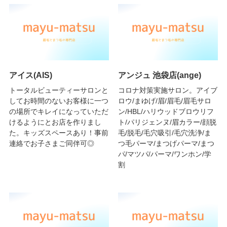
アイス(AIS)
アンジュ 池袋店(ange)
トータルビューティーサロンと
コロナ対策実施サロン。アイブ
してお時間のないお客様に一つ
ロウ/まゆげ/眉/眉毛/眉毛サロ
の場所でキレイになっていただ
ン/HBL/ハリウッドブロウリフ
けるようにとお店を作りまし
ト/パリジェンヌ/眉カラー/顔脱
た。キッズスペースあり！事前
毛/脱毛/毛穴吸引/毛穴洗浄/ま
連絡でお子さまご同伴可◎
つ毛パーマ/まつげパーマ/まつ
パ/マツパ/パーマ/ワンホン/学
割