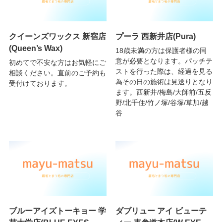
クイーンズワックス 新宿店
プーラ 西新井店(Pura)
(Queen’s Wax)
18歳未満の方は保護者様の同
意が必要となります。パッチテ
初めてで不安な方はお気軽にご
ストを行った際は、経過を見る
相談ください。直前のご予約も
為その日の施術は見送りとなり
受付けております。
ます。西新井/梅島/大師前/五反
野/北千住/竹ノ塚/谷塚/草加/越
谷
ブルーアイズトーキョー 学
ダブリュー アイ ビューテ