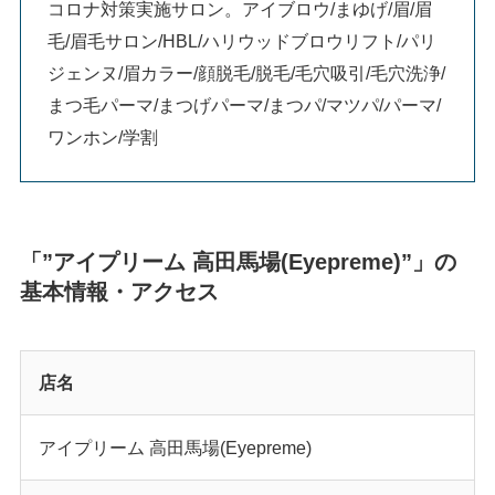
コロナ対策実施サロン。アイブロウ/まゆげ/眉/眉
毛/眉毛サロン/HBL/ハリウッドブロウリフト/パリ
ジェンヌ/眉カラー/顔脱毛/脱毛/毛穴吸引/毛穴洗浄/
まつ毛パーマ/まつげパーマ/まつパ/マツパ/パーマ/
ワンホン/学割
「”アイプリーム 高田馬場(Eyepreme)”」の
基本情報・アクセス
店名
アイプリーム 高田馬場(Eyepreme)