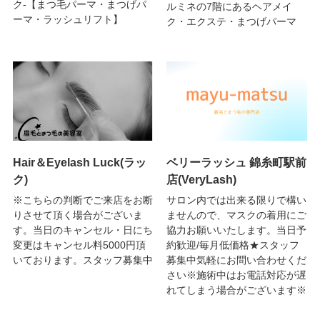
ク-【まつ毛パーマ・まつげパ
ルミネの7階にあるヘアメイ
ーマ・ラッシュリフト】
ク・エクステ・まつげパーマ
Hair＆Eyelash Luck(ラッ
ベリーラッシュ 錦糸町駅前
ク)
店(VeryLash)
※こちらの判断でご来店をお断
サロン内では出来る限りで構い
りさせて頂く場合がございま
ませんので、マスクの着用にご
す。当日のキャンセル・日にち
協力お願いいたします。当日予
変更はキャンセル料5000円頂
約歓迎/毎月低価格★スタッフ
いております。スタッフ募集中
募集中気軽にお問い合わせくだ
さい※施術中はお電話対応が遅
れてしまう場合がございます※