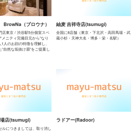
 BrowNa（ブロウナ）
紬麦 吉祥寺店(tsumugi)
店東京 / 渋谷駅5分個室スペ
全国に8店舗（東京・下北沢・高田馬場・武
のアメニティ完備目元から”なり
蔵小杉・天神大名・博多・栄・名駅）
人1人のお顔の特徴を理解し、
た”自然な垢抜け眉”をご提案し
店(tsumugi)
ラドアー(Radoor)
セルにつきましては、取り消し