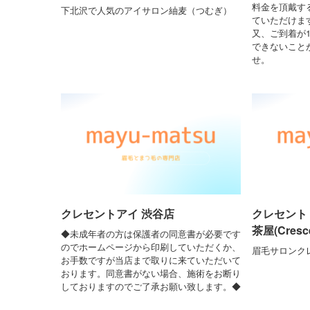
料金を頂戴す
下北沢で人気のアイサロン紬麦（つむぎ）
ていただけま
又、ご到着が
できないこと
せ。
クレセントアイ 渋谷店
クレセント
茶屋(Cresce
◆未成年者の方は保護者の同意書が必要です
のでホームページから印刷していただくか、
眉毛サロンク
お手数ですが当店まで取りに来ていただいて
おります。同意書がない場合、施術をお断り
しておりますのでご了承お願い致します。◆