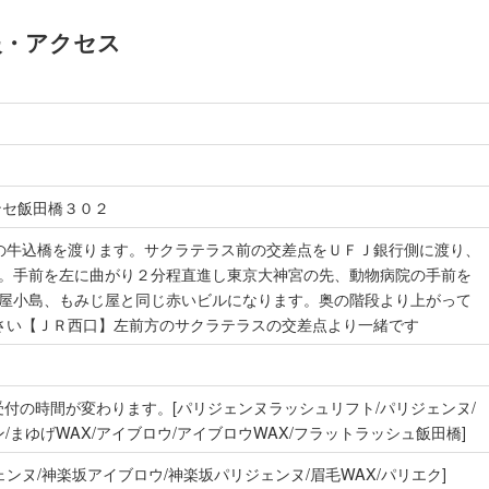
情報・アクセス
ンセ飯田橋３０２
の牛込橋を渡ります。サクラテラス前の交差点をＵＦＪ銀行側に渡り、
。手前を左に曲がり２分程直進し東京大神宮の先、動物病院の手前を
屋小島、もみじ屋と同じ赤いビルになります。奥の階段より上がって
さい【ＪＲ西口】左前方のサクラテラスの交差点より一緒です
最終受付の時間が変わります。[パリジェンヌラッシュリフト/パリジェンヌ/
ン/まゆげWAX/アイブロウ/アイブロウWAX/フラットラッシュ飯田橋]
ンヌ/神楽坂アイブロウ/神楽坂パリジェンヌ/眉毛WAX/パリエク]