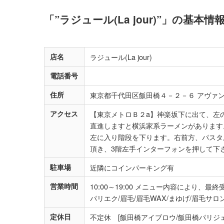
「”ラジュール(La jour)”」の基本
店名
ラジュール(La jour)
電話番号
住所
東京都千代田区飯田橋４－２－６ アヴァ
アクセス
【東京メトロＢ２a】神楽坂下に出て、左
直進しますと横浜家系ラーメンがあります
左に入り階段を下ります。右前方、パスタ
頂き、3階左手インターフォンを押して下
駐車場
近隣にコインパーキング有
営業時間
10:00～19:00 メニュー内容により、
パリエク/眉毛/眉毛WAX/まゆげ/眉毛サロ
定休日
不定休 [飯田橋アイブロウ/飯田橋パリジェ