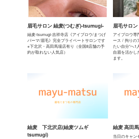
眉毛サロン 紬麦(つむぎ)-tsumugi-
眉毛サロン
紬麦-tsumugi-吉祥寺店《アイブロウ/まつげ
アイブロウ専門
パーマ/眉毛》完全プライベートサロンです
ース / 拘り
※下北沢・高田馬場店有り（全国8店舗の予
たい自分”へ1
約が取れない人気店）
自眉を活かし
ます。
紬麦 下北沢店(紬麦ツムギ
紬麦 高田馬場
tsumugi)
当日のキャン