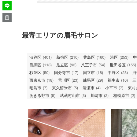
最寄エリアの眉毛サロン
渋谷区
(401)
新宿区
(210)
豊島区
(160)
港区
(253)
中
目黒区
(118)
足立区
(93)
八王子市
(54)
世田谷区
(155)
杉並区
(50)
国分寺市
(17)
国立市
(18)
中野区
(23)
府
西東京市
(18)
荒川区
(23)
練馬区
(29)
福生市
(10)
三
昭島市
(7)
東久留米市
(5)
清瀬市
(4)
小平市
(7)
東村
あきる野市
(5)
武蔵村山市
(3)
川崎市
(2)
相模原市
(2)