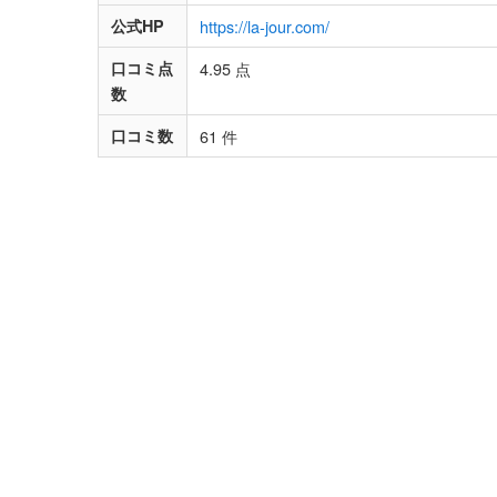
公式HP
https://la-jour.com/
口コミ点
4.95 点
数
口コミ数
61 件