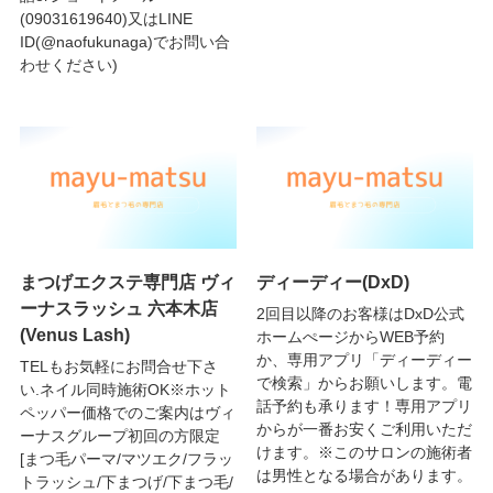
(09031619640)又はLINE
ID(@naofukunaga)でお問い合
わせください)
まつげエクステ専門店 ヴィ
ディーディー(DxD)
ーナスラッシュ 六本木店
2回目以降のお客様はDxD公式
(Venus Lash)
ホームぺージからWEB予約
か、専用アプリ「ディーディー
TELもお気軽にお問合せ下さ
で検索」からお願いします。電
い.ネイル同時施術OK※ホット
話予約も承ります！専用アプリ
ペッパー価格でのご案内はヴィ
からが一番お安くご利用いただ
ーナスグループ初回の方限定
けます。※このサロンの施術者
[まつ毛パーマ/マツエク/フラッ
は男性となる場合があります。
トラッシュ/下まつげ/下まつ毛/