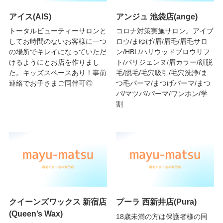
アイス(AIS)
アンジュ 池袋店(ange)
トータルビューティーサロンと
コロナ対策実施サロン。アイブ
してお時間のないお客様に一つ
ロウ/まゆげ/眉/眉毛/眉毛サロ
の場所でキレイになっていただ
ン/HBL/ハリウッドブロウリフ
けるようにとお店を作りまし
ト/パリジェンヌ/眉カラー/顔脱
た。キッズスペースあり！事前
毛/脱毛/毛穴吸引/毛穴洗浄/ま
連絡でお子さまご同伴可◎
つ毛パーマ/まつげパーマ/まつ
パ/マツパ/パーマ/ワンホン/学
割
クイーンズワックス 新宿店
プーラ 西新井店(Pura)
(Queen’s Wax)
18歳未満の方は保護者様の同