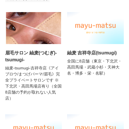
眉毛サロン 紬麦(つむぎ)-
紬麦 吉祥寺店(tsumugi)
tsumugi-
全国に8店舗（東京・下北沢・
高田馬場・武蔵小杉・天神大
紬麦-tsumugi-吉祥寺店《アイ
名・博多・栄・名駅）
ブロウ/まつげパーマ/眉毛》完
全プライベートサロンです ※
下北沢・高田馬場店有り（全国
8店舗の予約が取れない人気
店）