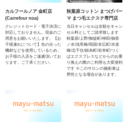
カルフールノア 金町店
秋葉原コットン まつげパー
(Carrefour noa)
マ まつ毛エクステ専門店
クレジットカード・電子決済に
当日キャンセルは全額をキャン
対応しておりません。現金のご
セル料としてご請求致します
用意をお願いいたします。【お
秋葉原/上野/御徒町/神田/御茶
子様連れについて】先の尖った
ノ水/浅草橋/両国/末広町/水道
機材などを使用しているため、
橋/北千住/錦糸町/岩本町/つく
お子様の入店をご遠慮頂いてお
ばエクスプレスなどからのお乗
ります。ご了承ください。
り換えの際のご利用も大変便利
です ※このサロンの施術者は
男性となる場合があります。