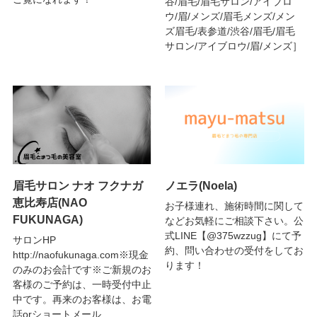
谷/眉毛/眉毛サロン/アイブロ
ウ/眉/メンズ/眉毛メンズ/メン
ズ眉毛/表参道/渋谷/眉毛/眉毛
サロン/アイブロウ/眉/メンズ］
眉毛サロン ナオ フクナガ
ノエラ(Noela)
恵比寿店(NAO
お子様連れ、施術時間に関して
FUKUNAGA)
などお気軽にご相談下さい。公
式LINE【@375wzzug】にて予
サロンHP
約、問い合わせの受付をしてお
http://naofukunaga.com※現金
ります！
のみのお会計です※ご新規のお
客様のご予約は、一時受付中止
中です。再来のお客様は、お電
話orショートメール