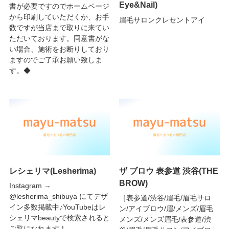
Eye&Nail)
書が必要ですのでホームページ
から印刷していただくか、お手
眉毛サロンクレセントアイ
数ですが当店まで取りに来てい
ただいております。同意書がな
い場合、施術をお断りしており
ますのでご了承お願い致しま
す。◆
レシェリマ(Lesherima)
ザ ブロウ 表参道 渋谷(THE
BROW)
Instagram →
@lesherima_shibuya にてデザ
［表参道/渋谷/眉毛/眉毛サロ
イン多数掲載中♪YouTubeはレ
ン/アイブロウ/眉/メンズ/眉毛
シェリマbeautyで検索されると
メンズ/メンズ眉毛/表参道/渋
ご覧になれます！