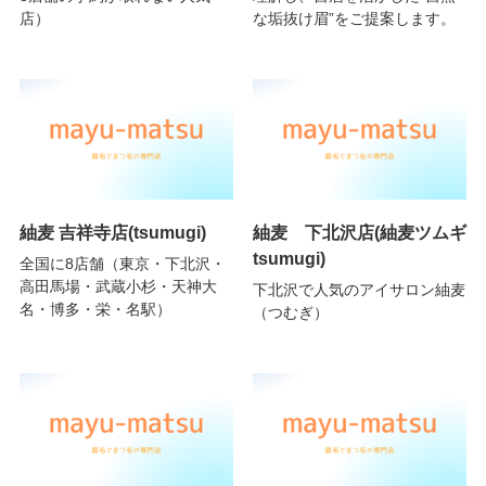
店）
な垢抜け眉”をご提案します。
紬麦 吉祥寺店(tsumugi)
紬麦 下北沢店(紬麦ツムギ
tsumugi)
全国に8店舗（東京・下北沢・
高田馬場・武蔵小杉・天神大
下北沢で人気のアイサロン紬麦
名・博多・栄・名駅）
（つむぎ）