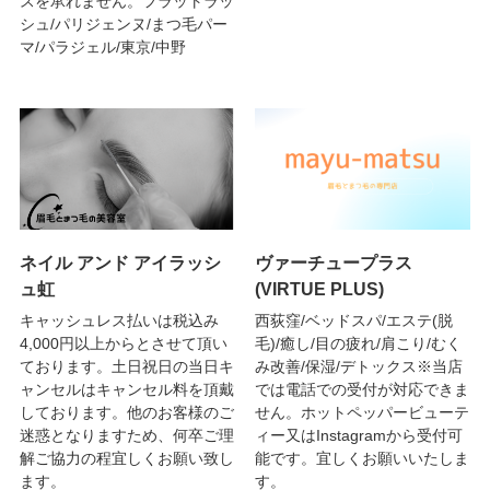
スを承れません。フラットラッ
シュ/パリジェンヌ/まつ毛パー
マ/パラジェル/東京/中野
ネイル アンド アイラッシ
ヴァーチュープラス
ュ虹
(VIRTUE PLUS)
キャッシュレス払いは税込み
西荻窪/ベッドスパ/エステ(脱
4,000円以上からとさせて頂い
毛)/癒し/目の疲れ/肩こり/むく
ております。土日祝日の当日キ
み改善/保湿/デトックス※当店
ャンセルはキャンセル料を頂戴
では電話での受付が対応できま
しております。他のお客様のご
せん。ホットペッパービューテ
迷惑となりますため、何卒ご理
ィー又はInstagramから受付可
解ご協力の程宜しくお願い致し
能です。宜しくお願いいたしま
ます。
す。