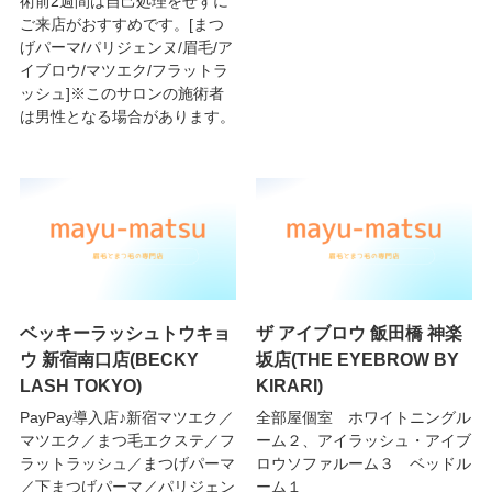
術前2週間は自己処理をせずに
ご来店がおすすめです。[まつ
げパーマ/パリジェンヌ/眉毛/ア
イブロウ/マツエク/フラットラ
ッシュ]※このサロンの施術者
は男性となる場合があります。
ベッキーラッシュトウキョ
ザ アイブロウ 飯田橋 神楽
ウ 新宿南口店(BECKY
坂店(THE EYEBROW BY
LASH TOKYO)
KIRARI)
PayPay導入店♪新宿マツエク／
全部屋個室 ホワイトニングル
マツエク／まつ毛エクステ／フ
ーム２、アイラッシュ・アイブ
ラットラッシュ／まつげパーマ
ロウソファルーム３ ベッドル
／下まつげパーマ／パリジェン
ーム１