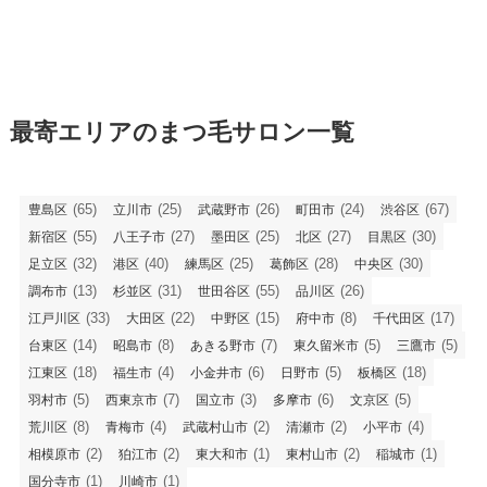
最寄エリアのまつ毛サロン一覧
(65)
(25)
(26)
(24)
(67)
豊島区
立川市
武蔵野市
町田市
渋谷区
(55)
(27)
(25)
(27)
(30)
新宿区
八王子市
墨田区
北区
目黒区
(32)
(40)
(25)
(28)
(30)
足立区
港区
練馬区
葛飾区
中央区
(13)
(31)
(55)
(26)
調布市
杉並区
世田谷区
品川区
(33)
(22)
(15)
(8)
(17)
江戸川区
大田区
中野区
府中市
千代田区
(14)
(8)
(7)
(5)
(5)
台東区
昭島市
あきる野市
東久留米市
三鷹市
(18)
(4)
(6)
(5)
(18)
江東区
福生市
小金井市
日野市
板橋区
(5)
(7)
(3)
(6)
(5)
羽村市
西東京市
国立市
多摩市
文京区
(8)
(4)
(2)
(2)
(4)
荒川区
青梅市
武蔵村山市
清瀬市
小平市
(2)
(2)
(1)
(2)
(1)
相模原市
狛江市
東大和市
東村山市
稲城市
(1)
(1)
国分寺市
川崎市