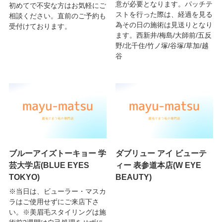
意が必要となります。パッチテ
初めてで不安な方はお気軽にご
ストを行った際は、経過を見る
相談ください。直前のご予約も
為その日の施術は見送りとなり
受付けております。
ます。西新井/梅島/大師前/五反
野/北千住/竹ノ塚/谷塚/草加/越
谷
ブルーアイズトーキョー 学
ダブリュー アイ ビューテ
芸大学店(BLUE EYES
ィー 表参道本店(W EYE
TOKYO)
BEAUTY)
※当日は、ビューラー・マスカ
ラはご使用せずにご来店下さ
い。※美眉毛スタイリングは施