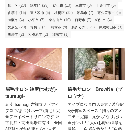
(23)
(29)
(10)
(8)
(6)
荒川区
練馬区
福生市
三鷹市
小金井市
(15)
(5)
(33)
(7)
(5)
多摩市
東大和市
板橋区
昭島市
東久留米市
(4)
(7)
(10)
(7)
(4)
清瀬市
小平市
東村山市
日野市
狛江市
(20)
(3)
(4)
(5)
(3)
文京区
青梅市
羽村市
あきる野市
武蔵村山市
(2)
(2)
(1)
川崎市
相模原市
稲城市
眉毛サロン 紬麦(つむぎ)-
眉毛サロン BrowNa（ブ
tsumugi-
ロウナ）
紬麦-tsumugi-吉祥寺店《アイ
アイブロウ専門店東京 / 渋谷駅
ブロウ/まつげパーマ/眉毛》完
5分個室スペース / 拘りのアメ
全プライベートサロンです ※
ニティ完備目元から”なりたい
下北沢・高田馬場店有り（全国
自分”へ1人1人のお顔の特徴を
8店舗の予約が取れない人気
理解し、自眉を活かした”自然