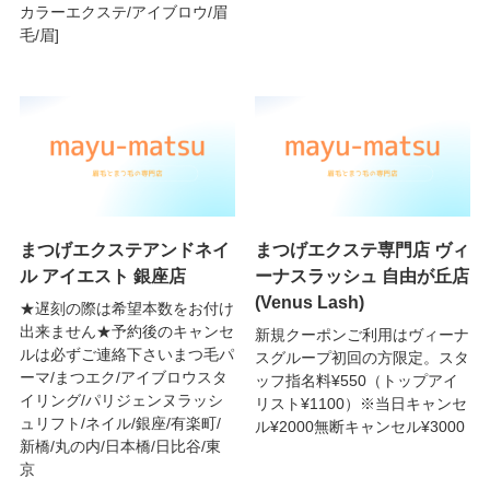
カラーエクステ/アイブロウ/眉
毛/眉]
まつげエクステアンドネイ
まつげエクステ専門店 ヴィ
ル アイエスト 銀座店
ーナスラッシュ 自由が丘店
(Venus Lash)
★遅刻の際は希望本数をお付け
出来ません★予約後のキャンセ
新規クーポンご利用はヴィーナ
ルは必ずご連絡下さいまつ毛パ
スグループ初回の方限定。スタ
ーマ/まつエク/アイブロウスタ
ッフ指名料¥550（トップアイ
イリング/パリジェンヌラッシ
リスト¥1100）※当日キャンセ
ュリフト/ネイル/銀座/有楽町/
ル¥2000無断キャンセル¥3000
新橋/丸の内/日本橋/日比谷/東
京