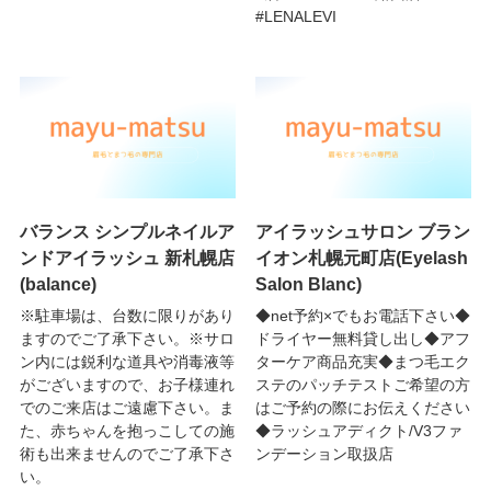
#LENALEVI
バランス シンプルネイルア
アイラッシュサロン ブラン
ンドアイラッシュ 新札幌店
イオン札幌元町店(Eyelash
(balance)
Salon Blanc)
※駐車場は、台数に限りがあり
◆net予約×でもお電話下さい◆
ますのでご了承下さい。※サロ
ドライヤー無料貸し出し◆アフ
ン内には鋭利な道具や消毒液等
ターケア商品充実◆まつ毛エク
がございますので、お子様連れ
ステのパッチテストご希望の方
でのご来店はご遠慮下さい。ま
はご予約の際にお伝えください
た、赤ちゃんを抱っこしての施
◆ラッシュアディクト/V3ファ
術も出来ませんのでご了承下さ
ンデーション取扱店
い。