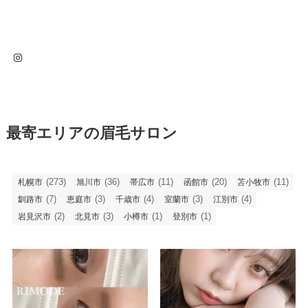
Instagram
最寄エリアの眉毛サロン
(273)
(36)
(11)
(20)
(11)
札幌市
旭川市
帯広市
函館市
苫小牧市
(7)
(3)
(4)
(3)
(4)
釧路市
恵庭市
千歳市
室蘭市
江別市
(2)
(3)
(1)
(1)
岩見沢市
北見市
小樽市
登別市