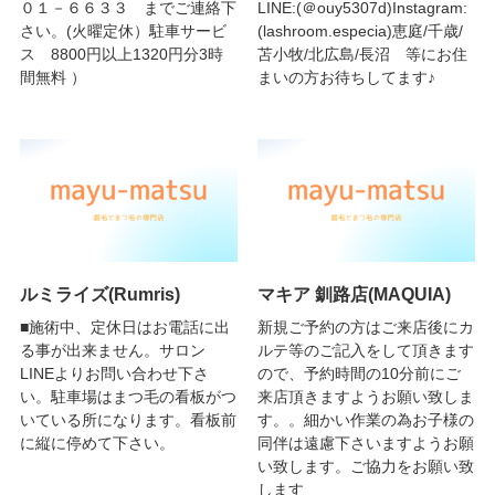
０１－６６３３ までご連絡下
LINE:(＠ouy5307d)Instagram:
さい。(火曜定休）駐車サービ
(lashroom.especia)恵庭/千歳/
ス 8800円以上1320円分3時
苫小牧/北広島/長沼 等にお住
間無料 ）
まいの方お待ちしてます♪
ルミライズ(Rumris)
マキア 釧路店(MAQUIA)
■施術中、定休日はお電話に出
新規ご予約の方はご来店後にカ
る事が出来ません。サロン
ルテ等のご記入をして頂きます
LINEよりお問い合わせ下さ
ので、予約時間の10分前にご
い。駐車場はまつ毛の看板がつ
来店頂きますようお願い致しま
いている所になります。看板前
す。。細かい作業の為お子様の
に縦に停めて下さい。
同伴は遠慮下さいますようお願
い致します。ご協力をお願い致
します