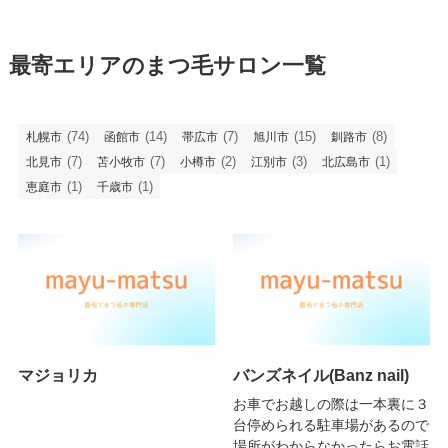
最寄エリアのまつ毛サロン一覧
(74)
(14)
(7)
(15)
(8)
札幌市
函館市
帯広市
旭川市
釧路市
(7)
(7)
(2)
(3)
(1)
北見市
苫小牧市
小樽市
江別市
北広島市
(1)
(1)
恵庭市
千歳市
マジョリカ
バンズネイル(Banz nail)
お車でお越しの際は一本裏に３
台停められる駐車場があるので
場所がわからなかったらお電話