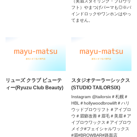
（美眉スタイリング・ブロウリ
フト）やまつげパーマも◎※バ
インドロックやワンホンはやっ
てません。
リューズ クラブ ビューテ
スタジオテーラーシックス
ィー(Ryuzu Club Beauty)
(STUDIO TAILORSIX)
Instagram @tailorsix＃札幌＃
HBL＃hollywoodbrowlift＃ハリ
ウッドブロウリフト＃アイブロ
ウ＃眉癖改善＃眉毛＃美眉＃ア
イブロウワックス＃アイブロウ
メイク#フェイシャルワックス
#眉#BROWBAR#路面店