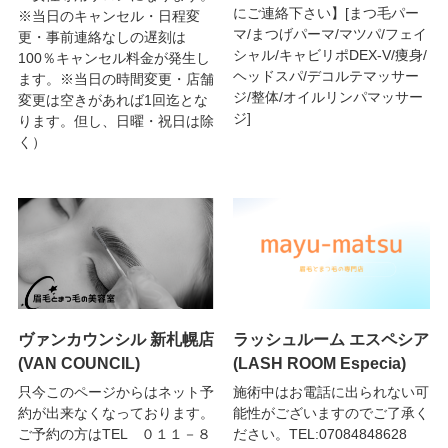
にご連絡下さい】[まつ毛パー
※当日のキャンセル・日程変
マ/まつげパーマ/マツパ/フェイ
更・事前連絡なしの遅刻は
シャル/キャビリポDEX-V/痩身/
100％キャンセル料金が発生し
ヘッドスパ/デコルテマッサー
ます。※当日の時間変更・店舗
ジ/整体/オイルリンパマッサー
変更は空きがあれば1回迄とな
ジ]
ります。但し、日曜・祝日は除
く）
ヴァンカウンシル 新札幌店
ラッシュルーム エスペシア
(VAN COUNCIL)
(LASH ROOM Especia)
只今このページからはネット予
施術中はお電話に出られない可
約が出来なくなっております。
能性がございますのでご了承く
ご予約の方はTEL ０１１－８
ださい。TEL:07084848628