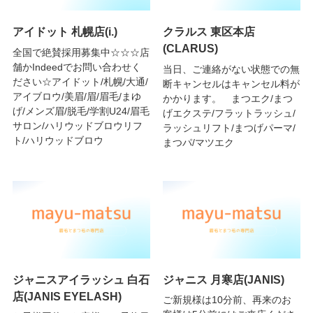
アイドット 札幌店(i.)
クラルス 東区本店
(CLARUS)
全国で絶賛採用募集中☆☆☆店
舗かIndeedでお問い合わせく
当日、ご連絡がない状態での無
ださい☆アイドット/札幌/大通/
断キャンセルはキャンセル料が
アイブロウ/美眉/眉/眉毛/まゆ
かかります。 まつエク/まつ
げ/メンズ眉/脱毛/学割U24/眉毛
げエクステ/フラットラッシュ/
サロン/ハリウッドブロウリフ
ラッシュリフト/まつげパーマ/
ト/ハリウッドブロウ
まつパ/マツエク
ジャニスアイラッシュ 白石
ジャニス 月寒店(JANIS)
店(JANIS EYELASH)
ご新規様は10分前、再来のお