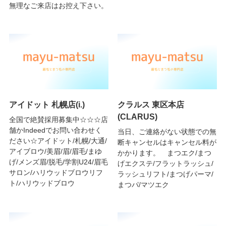
無理なご来店はお控え下さい。
アイドット 札幌店(i.)
クラルス 東区本店
(CLARUS)
全国で絶賛採用募集中☆☆☆店
舗かIndeedでお問い合わせく
当日、ご連絡がない状態での無
ださい☆アイドット/札幌/大通/
断キャンセルはキャンセル料が
アイブロウ/美眉/眉/眉毛/まゆ
かかります。 まつエク/まつ
げ/メンズ眉/脱毛/学割U24/眉毛
げエクステ/フラットラッシュ/
サロン/ハリウッドブロウリフ
ラッシュリフト/まつげパーマ/
ト/ハリウッドブロウ
まつパ/マツエク