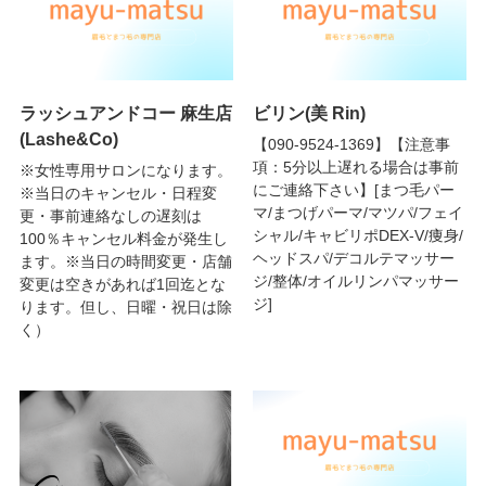
ラッシュアンドコー 麻生店
ビリン(美 Rin)
(Lashe&Co)
【090-9524-1369】【注意事
項：5分以上遅れる場合は事前
※女性専用サロンになります。
にご連絡下さい】[まつ毛パー
※当日のキャンセル・日程変
マ/まつげパーマ/マツパ/フェイ
更・事前連絡なしの遅刻は
シャル/キャビリポDEX-V/痩身/
100％キャンセル料金が発生し
ヘッドスパ/デコルテマッサー
ます。※当日の時間変更・店舗
ジ/整体/オイルリンパマッサー
変更は空きがあれば1回迄とな
ジ]
ります。但し、日曜・祝日は除
く）