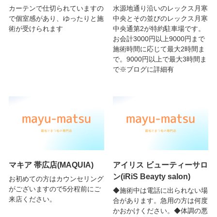
カーテンで仕切られていますの
水源地通り沿いのレックス月寒
で個室感があり、ゆったりと施
中央とその並びのレックス月寒
術が受けられます
中央通第2が特約駐車場です。
お会計3000円以上9000円まで
施術時間に応じて最大2時間ま
で。9000円以上で最大3時間ま
で※ブログに詳細有
マキア 帯広店(MAQUIA)
アイリス ビューティーサロ
ン(iRiS Beayty salon)
お初めての方はカウンセリング
がございますので5分程前にご
◆施術中は電話に出られない場
来店ください。
合があります。急用の方は何度
かおかけください。◆体調の悪