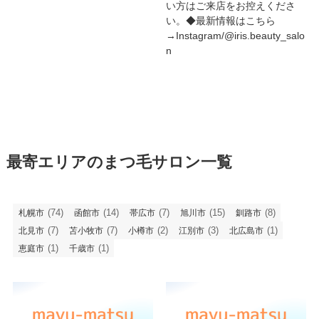
い方はご来店をお控えくださ
い。◆最新情報はこちら
→Instagram/@iris.beauty_salo
n
最寄エリアのまつ毛サロン一覧
(74)
(14)
(7)
(15)
(8)
札幌市
函館市
帯広市
旭川市
釧路市
(7)
(7)
(2)
(3)
(1)
北見市
苫小牧市
小樽市
江別市
北広島市
(1)
(1)
恵庭市
千歳市