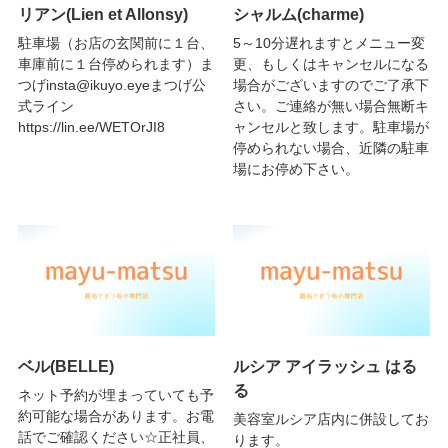
リアン(Lien et Allonsy)
シャルム(charme)
駐車場（お店の玄関前に１台、
5～10分遅れますとメニュー変
車庫前に１台停められます）ま
更、もしくはキャンセルになる
つげinsta@ikuyo.eyeまつげ公
場合がございますのでご了承下
式ライン
さい。ご連絡が無い場合無断キ
https://lin.ee/WETOrJI8
ャンセルと致します。駐車場が
停められない場合、近隣の駐車
場にお停め下さい。
ベル(BELLE)
ルシア アイラッシュ はる
る
ネット予約が埋まっていても予
約可能な場合があります。お電
美容室ルシア店内に併設してお
話でご確認ください☆正社員、
ります。