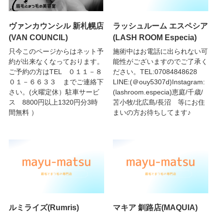
ヴァンカウンシル 新札幌店
ラッシュルーム エスペシア
(VAN COUNCIL)
(LASH ROOM Especia)
只今このページからはネット予
施術中はお電話に出られない可
約が出来なくなっております。
能性がございますのでご了承く
ご予約の方はTEL ０１１－８
ださい。TEL:07084848628
０１－６６３３ までご連絡下
LINE:(＠ouy5307d)Instagram:
さい。(火曜定休）駐車サービ
(lashroom.especia)恵庭/千歳/
ス 8800円以上1320円分3時
苫小牧/北広島/長沼 等にお住
間無料 ）
まいの方お待ちしてます♪
ルミライズ(Rumris)
マキア 釧路店(MAQUIA)