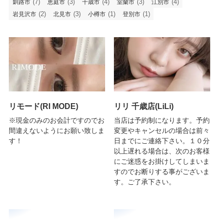
(7)
(3)
(4)
(3)
(4)
釧路市
恵庭市
千歳市
室蘭市
江別市
(2)
(3)
(1)
(1)
岩見沢市
北見市
小樽市
登別市
リモード(RI MODE)
リリ 千歳店(LiLi)
※現金のみのお会計ですのでお
当店は予約制になります。予約
間違えないようにお願い致しま
変更やキャンセルの場合は前々
す！
日までにご連絡下さい。１０分
以上遅れる場合は、次のお客様
にご迷惑をお掛けしてしまいま
すのでお断りする事がございま
す。ご了承下さい。