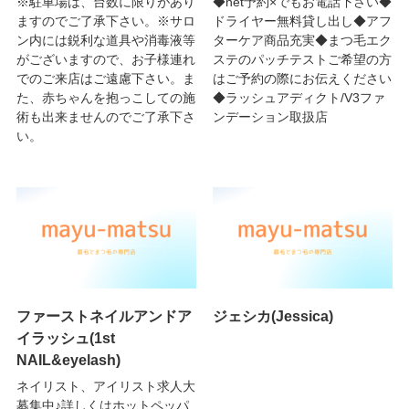
※駐車場は、台数に限りがあり
◆net予約×でもお電話下さい◆
ますのでご了承下さい。※サロ
ドライヤー無料貸し出し◆アフ
ン内には鋭利な道具や消毒液等
ターケア商品充実◆まつ毛エク
がございますので、お子様連れ
ステのパッチテストご希望の方
でのご来店はご遠慮下さい。ま
はご予約の際にお伝えください
た、赤ちゃんを抱っこしての施
◆ラッシュアディクト/V3ファ
術も出来ませんのでご了承下さ
ンデーション取扱店
い。
ファーストネイルアンドア
ジェシカ(Jessica)
イラッシュ(1st
NAIL&eyelash)
ネイリスト、アイリスト求人大
募集中♪詳しくはホットペッパ