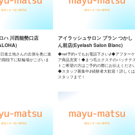
ロハ 川西能勢口店
アイラッシュサロン ブラン つかし
ALOHA)
ん前店(Eyelash Salon Blanc)
の日進土地さんの左側を奥に進
◆net予約×でもお電話下さい♪◆アフターケ
の階段下に駐輪場がございま
ア商品充実！◆まつ毛エクステのパッチテ
トご希望の方はご予約の際にお伝えくださ
◆スタッフ募集中♪経験者大歓迎！詳しくは
スタッフまで！