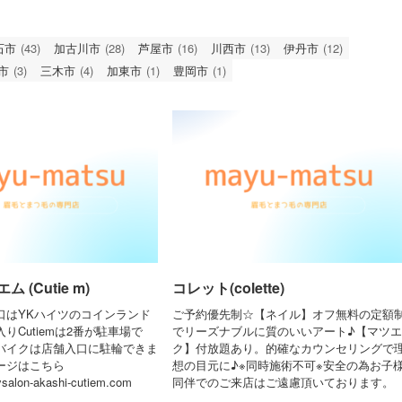
石市
(43)
加古川市
(28)
芦屋市
(16)
川西市
(13)
伊丹市
(12)
市
(3)
三木市
(4)
加東市
(1)
豊岡市
(1)
 (Cutie m)
コレット(colette)
口はYKハイツのコインランド
ご予約優先制☆【ネイル】オフ無料の定額
りCutiemは2番が駐車場で
でリーズナブルに質のいいアート♪【マツエ
バイクは店舗入口に駐輪できま
ク】付放題あり。的確なカウンセリングで
ージはこちら
想の目元に♪※同時施術不可※安全の為お子
ysalon-akashi-cutiem.com
同伴でのご来店はご遠慮頂いております。