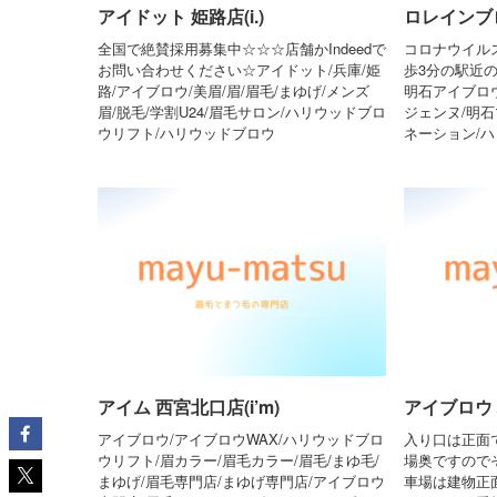
アイドット 姫路店(i.)
ロレインブ
全国で絶賛採用募集中☆☆☆店舗かIndeedで
コロナウイル
お問い合わせください☆アイドット/兵庫/姫
歩3分の駅近
路/アイブロウ/美眉/眉/眉毛/まゆげ/メンズ
明石アイブロ
眉/脱毛/学割U24/眉毛サロン/ハリウッドブロ
ジェンヌ/明石
ウリフト/ハリウッドブロウ
ネーション/
アイム 西宮北口店(i’m)
アイブロウ バー
アイブロウ/アイブロウWAX/ハリウッドブロ
入り口は正面
ウリフト/眉カラー/眉毛カラー/眉毛/まゆ毛/
場奥ですので
まゆげ/眉毛専門店/まゆげ専門店/アイブロウ
車場は建物正