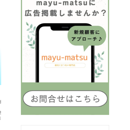
制
理
様