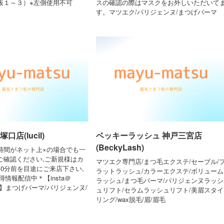
板１～３）※左側使用不可
スの確認の際はマスクをお外しいただいて
す。マツエク/パリジェンヌ/まつげパーマ
口店(lucil)
ベッキーラッシュ 神戸三宮店
(BeckyLash)
時間がネット上×の場合でも一
ご確認ください,ご新規様はカ
マツエク専門店/まつ毛エクステ/セーブル/
0分前を目途にご来店下さい,
ラットラッシュ/カラーエクステ/ボリューム
得情報配信中＊【insta＠
ラッシュ/まつ毛パーマ/パリジェンヌラッシ
elash】まつげパーマ/パリジェンヌ/
ュリフト/セラムラッシュリフト/美眉スタイ
リング/wax脱毛/眉/眉毛