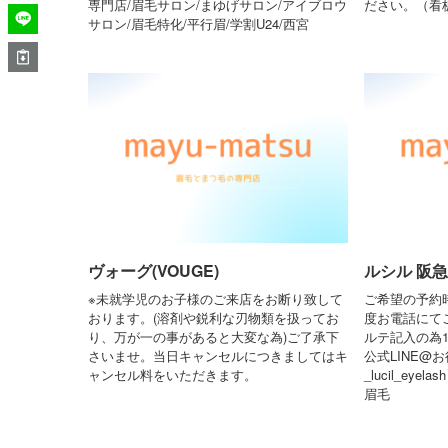
専門店/眉毛サロン/まゆげサロン/アイブロウ
ださい。（看
サロン/眉毛特化/平行眉/学割U24/西宮
ヴォーグ(VOUGE)
ルシル 阪急塚
※未就学児のお子様のご来店をお断り致して
ご希望の予約
おります。(溶剤や鋭利な刃物類を扱ってお
度お電話にて
り、万が一の事があると大変な為)ご了承下
ルテ記入の為1
さいませ。当日キャンセルにつきましてはキ
公式LINE@お
ャンセル料をいただきます。
_lucil_ey
眉毛