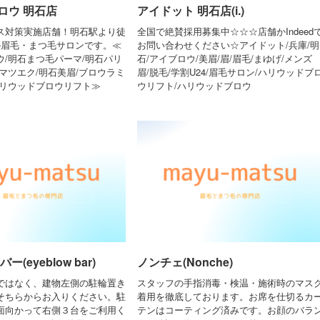
ロウ 明石店
アイドット 明石店(i.)
ス対策実施店舗！明石駅より徒
全国で絶賛採用募集中☆☆☆店舗かIndeed
の眉毛・まつ毛サロンです。≪
お問い合わせください☆アイドット/兵庫/明
ウ/明石まつ毛パーマ/明石パリ
石/アイブロウ/美眉/眉/眉毛/まゆげ/メンズ
マツエク/明石美眉/ブロウラミ
眉/脱毛/学割U24/眉毛サロン/ハリウッドブ
ハリウッドブロウリフト≫
ウリフト/ハリウッドブロウ
(eyeblow bar)
ノンチェ(Nonche)
ではなく、建物左側の駐輪置き
スタッフの手指消毒・検温・施術時のマス
そちらからお入りください。駐
着用を徹底しております。お席を仕切るカ
面向かって右側３台をご利用く
テンはコーティング済みです。お顔のバラ