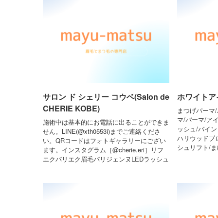
サロン ド シェリー コウベ(Salon de
ホワイトアイ 
CHERIE KOBE)
まつげパーマ/
マ/パーマ/ア
施術中は基本的にお電話に出ることができま
ッシュ/バイン
せん。LINE(@xth0553i)までご連絡くださ
ハリウッドブ
い。QRコードはフォトギャラリーにござい
シュリフト/
ます。インスタグラム［@cherie.eri］リフ
エクパリエク眉毛パリジェンヌLEDラッシュ