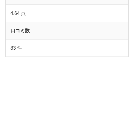
4.64 点
口コミ数
83 件