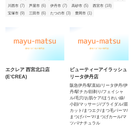
(7)
(6)
(7)
(5)
(18)
川西市
芦屋市
伊丹市
高砂市
西宮市
(9)
(6)
(3)
(1)
宝塚市
三田市
たつの市
豊岡市
エクレア 西宮北口店
ビューティーアイラッシュ
(E‘CREA)
リータ伊丹店
阪急伊丹/駅直結/リータ伊丹/伊
丹/駅チカ/顔剃り/フェイシャ
ル/毛穴/お肌ケア/ほうれい線/
小顔/マッサージ/ブライダル/眉
カット/まつエク/まつ毛パーマ/
まつげパーマ/まつげカール/マ
ツパ/ナチュラル