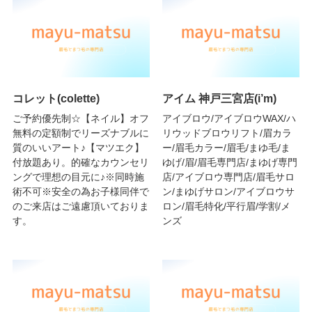
コレット(colette)
アイム 神戸三宮店(i’m)
ご予約優先制☆【ネイル】オフ
アイブロウ/アイブロウWAX/ハ
無料の定額制でリーズナブルに
リウッドブロウリフト/眉カラ
質のいいアート♪【マツエク】
ー/眉毛カラー/眉毛/まゆ毛/ま
付放題あり。的確なカウンセリ
ゆげ/眉/眉毛専門店/まゆげ専門
ングで理想の目元に♪※同時施
店/アイブロウ専門店/眉毛サロ
術不可※安全の為お子様同伴で
ン/まゆげサロン/アイブロウサ
のご来店はご遠慮頂いておりま
ロン/眉毛特化/平行眉/学割/メ
す。
ンズ