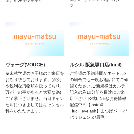
３）※左側使用不可
マ
ヴォーグ(VOUGE)
ルシル 阪急塚口店(lucil)
※未就学児のお子様のご来店を
ご希望の予約時間がネット上×
お断り致しております。(溶剤
の場合でも一度お電話にてご確
や鋭利な刃物類を扱っており、
認ください,ご新規様はカルテ
万が一の事があると大変な為)
記入の為10分前を目途にご来
ご了承下さいませ。当日キャン
店下さい,公式LINE@お得情報
セルにつきましてはキャンセル
配信中＊【insta＠
料をいただきます。
_lucil_eyelash】まつげパーマ/
パリジェンヌ/眉毛