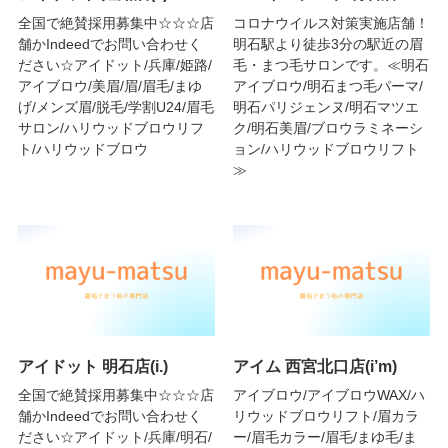
全国で絶賛採用募集中☆☆☆店
コロナウイルス対策実施店舗！
舗かIndeedでお問い合わせく
明石駅より徒歩3分の駅近の眉
ださい☆アイドット/兵庫/姫路/
毛・まつ毛サロンです。≪明石
アイブロウ/美眉/眉/眉毛/まゆ
アイブロウ/明石まつ毛パーマ/
げ/メンズ眉/脱毛/学割U24/眉毛
明石パリジェンヌ/明石マツエ
サロン/ハリウッドブロウリフ
ク/明石美眉/ブロウラミネーシ
ト/ハリウッドブロウ
ョン/ハリウッドブロウリフト
≫
アイドット 明石店(i.)
アイム 西宮北口店(i’m)
全国で絶賛採用募集中☆☆☆店
アイブロウ/アイブロウWAX/ハ
舗かIndeedでお問い合わせく
リウッドブロウリフト/眉カラ
ださい☆アイドット/兵庫/明石/
ー/眉毛カラー/眉毛/まゆ毛/ま