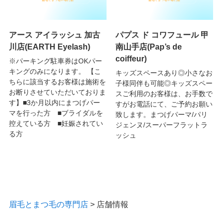
アース アイラッシュ 加古
パプス ド コワフュール 甲
川店(EARTH Eyelash)
南山手店(Pap’s de
coiffeur)
※パーキング駐車券はOKパー
キングのみになります。 【こ
キッズスペースあり◎小さなお
ちらに該当するお客様は施術を
子様同伴も可能◎キッズスペー
お断りさせていただいておりま
スご利用のお客様は、お手数で
す】■3か月以内にまつげパー
すがお電話にて、ご予約お願い
マを行った方 ■ブライダルを
致します。まつげパーマ/パリ
控えている方 ■妊娠されてい
ジェンヌ/スーパーフラットラ
る方
ッシュ
眉毛とまつ毛の専門店
>
店舗情報