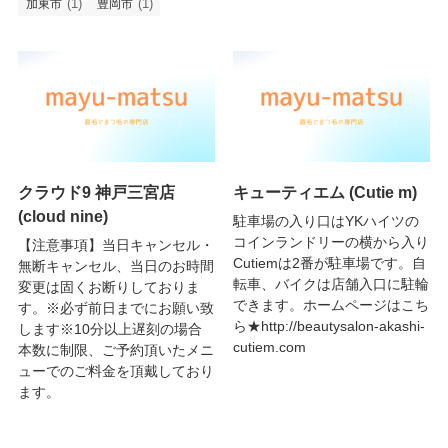
(1)
(1)
加東市
豊岡市
クラウド9 神戸三宮店
キューティエム (Cutie m)
(cloud nine)
駐車場の入り口はYKハイツの
コインランドリーの横から入り
【注意事項】当日キャンセル・
Cutiemは2番が駐車場です。自
無断キャンセル、当日のお時間
転車、バイクは店舗入口に駐輪
変更は固くお断りしておりま
できます。ホームページはこち
す。※必ず前日までにお願い致
ら★http://beautysalon-akashi-
します※10分以上遅刻の場合
cutiem.com
本数に制限、ご予約頂いたメニ
ューでのご料金を頂戴しており
ます。