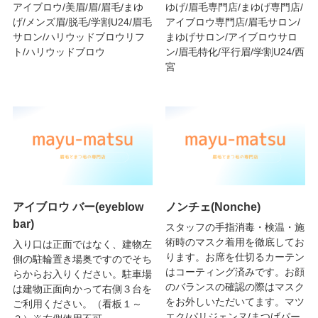
アイブロウ/美眉/眉/眉毛/まゆ
ゆげ/眉毛専門店/まゆげ専門店/
げ/メンズ眉/脱毛/学割U24/眉毛
アイブロウ専門店/眉毛サロン/
サロン/ハリウッドブロウリフ
まゆげサロン/アイブロウサロ
ト/ハリウッドブロウ
ン/眉毛特化/平行眉/学割U24/西
宮
アイブロウ バー(eyeblow
ノンチェ(Nonche)
bar)
スタッフの手指消毒・検温・施
術時のマスク着用を徹底してお
入り口は正面ではなく、建物左
ります。お席を仕切るカーテン
側の駐輪置き場奥ですのでそち
はコーティング済みです。お顔
らからお入りください。駐車場
のバランスの確認の際はマスク
は建物正面向かって右側３台を
をお外しいただいてます。マツ
ご利用ください。（看板１～
エク/パリジェンヌ/まつげパー