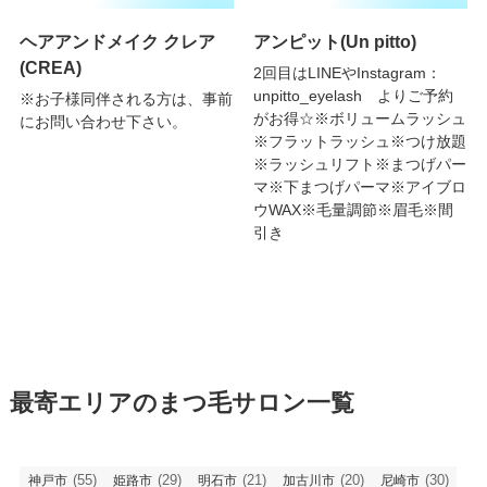
ヘアアンドメイク クレア
アンピット(Un pitto)
(CREA)
2回目はLINEやInstagram：
unpitto_eyelash よりご予約
※お子様同伴される方は、事前
がお得☆※ボリュームラッシュ
にお問い合わせ下さい。
※フラットラッシュ※つけ放題
※ラッシュリフト※まつげパー
マ※下まつげパーマ※アイブロ
ウWAX※毛量調節※眉毛※間
引き
最寄エリアのまつ毛サロン一覧
(55)
(29)
(21)
(20)
(30)
神戸市
姫路市
明石市
加古川市
尼崎市