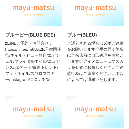
ブルービー(BLUE BEE)
ブルー(BLEU)
□LINEご予約・お問合せ：
ご遅刻される場合は必ずご連絡
https://lin.ee/m6UX2lx子供同伴
をお願いします◇手の届く箇所
◎/ネイルデビュー歓迎/エアジ
はご来店前に自己処理をお願い
ェル/ブライダルネイル/ニュア
します◇アイメニューはマスカ
ンス/3Dアート/最新トレンド/
ラをせずにお越しください◇迷
フットネイル/スワロフスキ
惑行為はご遠慮ください。場合
ー/Instagram/コロナ対策
によっては通報いたします。