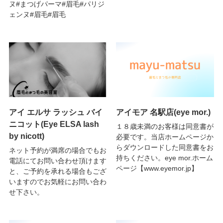
ヌ#まつげパーマ#眉毛#パリジ
ェンヌ#眉毛#眉毛
アイ エルサ ラッシュ バイ
アイモア 名駅店(eye mor.)
ニコット(Eye ELSA lash
１８歳未満のお客様は同意書が
by nicott)
必要です。当店ホームページか
らダウンロードした同意書をお
ネット予約が満席の場合でもお
持ちください。eye mor.ホーム
電話にてお問い合わせ頂けます
ページ【www.eyemor.jp】
と、ご予約を承れる場合もござ
いますのでお気軽にお問い合わ
せ下さい。