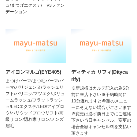
ュ/まつげエクステ/ V3ファン
デーション
アイヨンマルゴ(EYE405)
ディティカ リフィ(Dityca
rify)
まつげパーマ/まつ毛パーマ/パ
ーマ/パリジェンヌ/ラッシュリ
※新規様はカルテ記入の為5分
フト/パリエク/マツエク/ボリュ
前に来店下さい※予約時間に
ームラッシュ/フラットラッシ
10分遅れますと希望のメニュ
ュ/LEDエクステ/LED/アイブロ
ーにそえない場合がございます
ウ/ハリウッドブロウリフト/高
※変更は必ず前日までにご連絡
級サロン/隠れ家サロン/メンズ
下さい当日キャンセル、変更の
眉毛
場合全額キャンセル料を支払い
頂きます