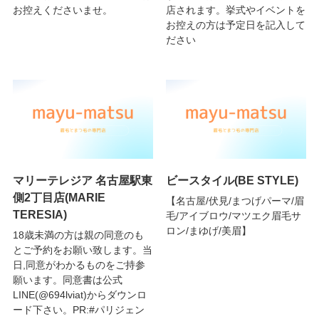
お控えくださいませ。
店されます。挙式やイベントを
お控えの方は予定日を記入して
ださい
マリーテレジア 名古屋駅東
ビースタイル(BE STYLE)
側2丁目店(MARIE
【名古屋/伏見/まつげパーマ/眉
TERESIA)
毛/アイブロウ/マツエク眉毛サ
ロン/まゆげ/美眉】
18歳未満の方は親の同意のも
とご予約をお願い致します。当
日,同意がわかるものをご持参
願います。同意書は公式
LINE(@694lviat)からダウンロ
ード下さい。PR:#パリジェン