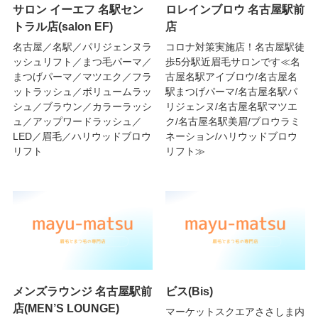
サロン イーエフ 名駅セン
ロレインブロウ 名古屋駅前
トラル店(salon EF)
店
名古屋／名駅／パリジェンヌラ
コロナ対策実施店！名古屋駅徒
ッシュリフト／まつ毛パーマ／
歩5分駅近眉毛サロンです≪名
まつげパーマ／マツエク／フラ
古屋名駅アイブロウ/名古屋名
ットラッシュ／ボリュームラッ
駅まつげパーマ/名古屋名駅パ
シュ／ブラウン／カラーラッシ
リジェンヌ/名古屋名駅マツエ
ュ／アップワードラッシュ／
ク/名古屋名駅美眉/ブロウラミ
LED／眉毛／ハリウッドブロウ
ネーション/ハリウッドブロウ
リフト
リフト≫
メンズラウンジ 名古屋駅前
ビス(Bis)
店(MEN’S LOUNGE)
マーケットスクエアささしま内