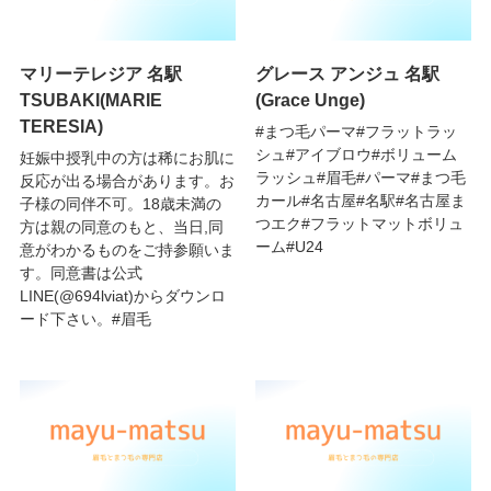
マリーテレジア 名駅
グレース アンジュ 名駅
TSUBAKI(MARIE
(Grace Unge)
TERESIA)
#まつ毛パーマ#フラットラッ
シュ#アイブロウ#ボリューム
妊娠中授乳中の方は稀にお肌に
ラッシュ#眉毛#パーマ#まつ毛
反応が出る場合があります。お
カール#名古屋#名駅#名古屋ま
子様の同伴不可。18歳未満の
つエク#フラットマットボリュ
方は親の同意のもと、当日,同
ーム#U24
意がわかるものをご持参願いま
す。同意書は公式
LINE(@694lviat)からダウンロ
ード下さい。#眉毛