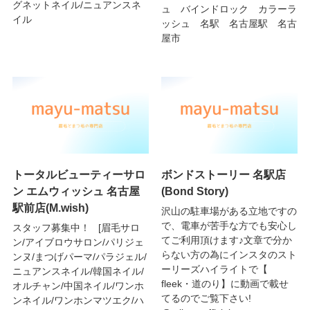
グネットネイル/ニュアンスネ
ュ バインドロック カラーラ
イル
ッシュ 名駅 名古屋駅 名古
屋市
トータルビューティーサロ
ボンドストーリー 名駅店
ン エムウィッシュ 名古屋
(Bond Story)
駅前店(M.wish)
沢山の駐車場がある立地ですの
で、電車が苦手な方でも安心し
スタッフ募集中！ [眉毛サロ
てご利用頂けます♪文章で分か
ン/アイブロウサロン/パリジェ
らない方の為にインスタのスト
ンヌ/まつげパーマ/パラジェル/
ーリーズハイライトで【
ニュアンスネイル/韓国ネイル/
fleek・道のり】に動画で載せ
オルチャン/中国ネイル/ワンホ
てるのでご覧下さい!
ンネイル/ワンホンマツエク/ハ