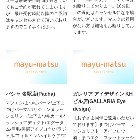
ューは最終受付時間が過ぎてい
お断りしております。10分以
てもご予約が取れてしまいます
上の遅刻はキャンセルになる場
が、最終受付時間以降のご予約
合がございます。マスクの着用
はキャンセルさせて頂いており
がない方は施術をお断りしてお
ますのでご了承ください。
ります。
パシャ 名駅店(Pacha)
ガレリア アイデザイン KH
ビル店(GALLARIA Eye
マツエク/まつ毛パーマ/上下ま
design)
つげパーマ/パリジェンヌラッ
シュリフト/上下まつ毛カール/
【お子さま同伴ご遠慮いただい
ラッシュアディクト/エグータ
ております】まつげパーマ ラ
ム/眉毛/美眉アイブロウ/パラジ
ッシュリフト アイブロウ
ェル/フィルイン/ネイルケア/マ
眉 まつエク フラットラッシ