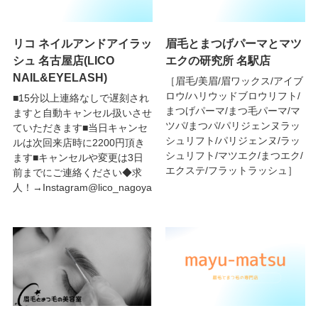
リコ ネイルアンドアイラッ
眉毛とまつげパーマとマツ
シュ 名古屋店(LICO
エクの研究所 名駅店
NAIL&EYELASH)
［眉毛/美眉/眉ワックス/アイブ
ロウ/ハリウッドブロウリフト/
■15分以上連絡なしで遅刻され
まつげパーマ/まつ毛パーマ/マ
ますと自動キャンセル扱いさせ
ツパ/まつパ/パリジェンヌラッ
ていただきます■当日キャンセ
シュリフト/パリジェンヌ/ラッ
ルは次回来店時に2200円頂き
シュリフト/マツエク/まつエク/
ます■キャンセルや変更は3日
エクステ/フラットラッシュ］
前までにご連絡ください◆求
人！→Instagram@lico_nagoya