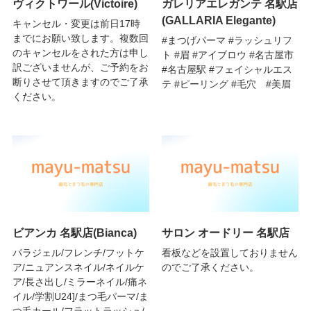
ヴィクトワール(Victoire)
ガレリアエレガンテ 名駅店
(GALLARIA Elegante)
キャンセル・変更は前日17時
までにお願い致します。複数回
#まつげパーマ #ラッシュリフ
のキャンセルをされた方は申し
ト #眉 #アイブロウ #名古屋市
訳ございませんが、ご予約をお
#名古屋駅 #フェイシャルエス
断りさせて頂きますのでご了承
テ #ピーリング #毛穴 #美眉
ください。
ビアンカ 名駅店(Bianca)
サロン オードリー 名駅店
パラジェル/フレンチ/フットケ
看板などを設置しておりません
ア/ニュアンスネイル/ネイルケ
のでご了承ください。
ア/長さ出し/ミラーネイル/痛ネ
イル/学割U24]/まつ毛パーマ/ま