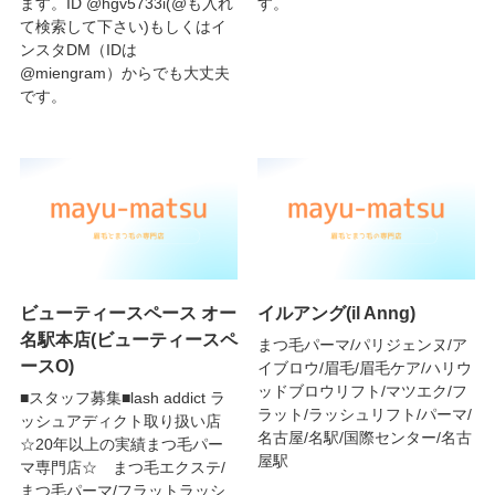
ます。ID @hgv5733i(@も入れ
す。
て検索して下さい)もしくはイ
ンスタDM（IDは
@miengram）からでも大丈夫
です。
ビューティースペース オー
イルアング(il Anng)
名駅本店(ビューティースペ
まつ毛パーマ/パリジェンヌ/ア
ースO)
イブロウ/眉毛/眉毛ケア/ハリウ
ッドブロウリフト/マツエク/フ
■スタッフ募集■lash addict ラ
ラット/ラッシュリフト/パーマ/
ッシュアディクト取り扱い店
名古屋/名駅/国際センター/名古
☆20年以上の実績まつ毛パー
屋駅
マ専門店☆ まつ毛エクステ/
まつ毛パーマ/フラットラッシ