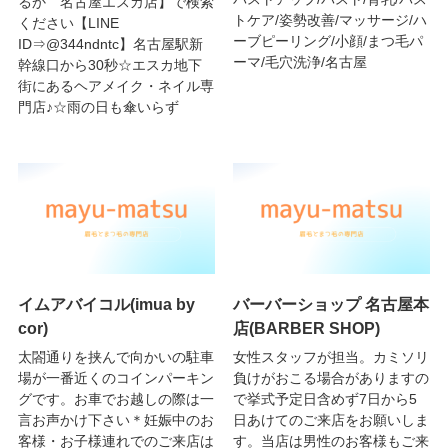
るか 名古屋エスカ店】で検索
トケア/姿勢改善/マッサージ/ハ
ください【LINE
ーブピーリング/小顔/まつ毛パ
ID⇒@344ndntc】名古屋駅新
ーマ/毛穴洗浄/名古屋
幹線口から30秒☆エスカ地下
街にあるヘアメイク・ネイル専
門店♪☆雨の日も傘いらず
イムアバイコル(imua by
バーバーショップ 名古屋本
cor)
店(BARBER SHOP)
太閤通りを挟んで向かいの駐車
女性スタッフが担当。カミソリ
場が一番近くのコインパーキン
負けがおこる場合がありますの
グです。お車でお越しの際は一
で挙式予定日含めず7日から5
言お声かけ下さい＊妊娠中のお
日あけてのご来店をお願いしま
客様・お子様連れでのご来店は
す。当店は男性のお客様もご来