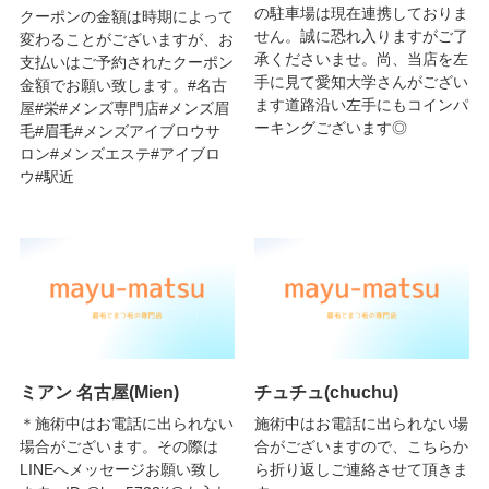
の駐車場は現在連携しておりま
クーポンの金額は時期によって
せん。誠に恐れ入りますがご了
変わることがございますが、お
承くださいませ。尚、当店を左
支払いはご予約されたクーポン
手に見て愛知大学さんがござい
金額でお願い致します。#名古
ます道路沿い左手にもコインパ
屋#栄#メンズ専門店#メンズ眉
ーキングございます◎
毛#眉毛#メンズアイブロウサ
ロン#メンズエステ#アイブロ
ウ#駅近
ミアン 名古屋(Mien)
チュチュ(chuchu)
＊施術中はお電話に出られない
施術中はお電話に出られない場
場合がございます。その際は
合がございますので、こちらか
LINEへメッセージお願い致し
ら折り返しご連絡させて頂きま